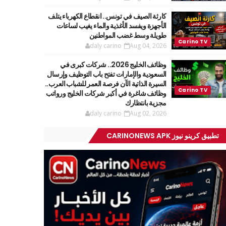
كارثة الصيف في تونس.. انقطاع الكهرباء يتلف
الأجهزة ويفسد الأغذية والماء يغيب لساعات
طويلة وسط غضب المواطنين
daly carino
Aug 04, 2026
وظائف الخليج 2026.. شركات كبرى في
السعودية والإمارات تفتح باب التوظيف وإرسال
السيرة الذاتية الآن فرصة العمر للشباب العرب..
وظائف شاغرة في أكبر شركات الخليج ورواتب
مجزية بانتظارك
daly carino
Aug 02, 2026
تطبيق كرينو نيوز CARINONEWS APK