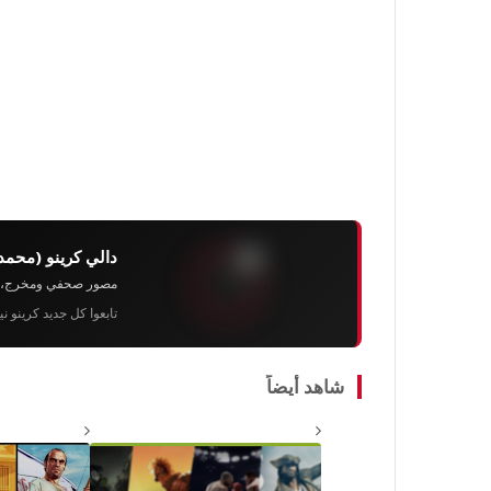
دالي كرينو (محمد
مصور صحفي ومخرج، رئيس 
تابعوا كل جديد كرينو ن
شاهد أيضاً