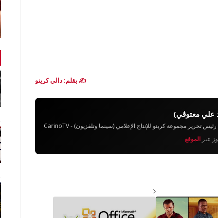
✍️ بقلم: دالي كرينو
 علي معتوڨي)
تحرير مجموعة كرينو للإنتاج الإعلامي (سينما وتلفزيون) - CarinoTV
يوز عبر
الموقع