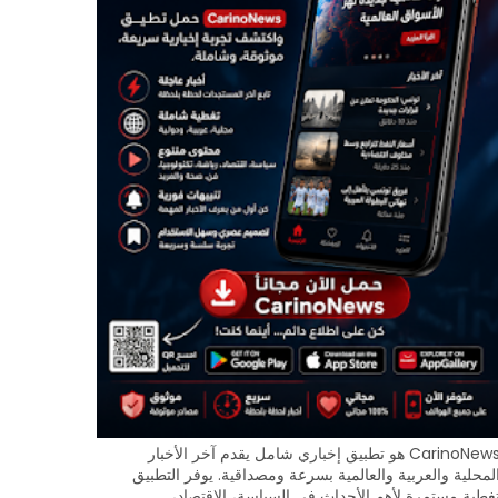
CarinoNews هو تطبيق إخباري شامل يقدم آخر الأخبار
لمحلية والعربية والعالمية بسرعة ومصداقية. يوفر التطبيق
غطية مستمرة لأهم الأحداث في السياسة، الاقتصاد،