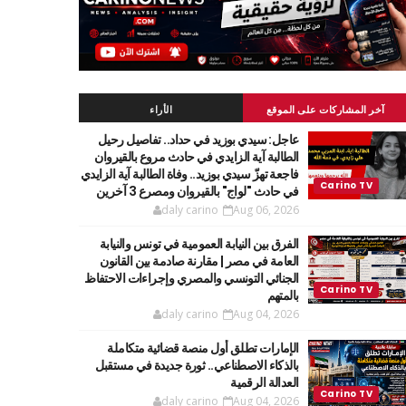
آخر المشاركات على الموقع
الأراء
عاجل: سيدي بوزيد في حداد.. تفاصيل رحيل
الطالبة آية الزايدي في حادث مروع بالقيروان
فاجعة تهزّ سيدي بوزيد.. وفاة الطالبة آية الزايدي
في حادث "لواج" بالقيروان ومصرع 3 آخرين
daly carino
Aug 06, 2026
الفرق بين النيابة العمومية في تونس والنيابة
العامة في مصر | مقارنة صادمة بين القانون
الجنائي التونسي والمصري وإجراءات الاحتفاظ
بالمتهم
daly carino
Aug 04, 2026
الإمارات تطلق أول منصة قضائية متكاملة
بالذكاء الاصطناعي.. ثورة جديدة في مستقبل
العدالة الرقمية
daly carino
Aug 04, 2026