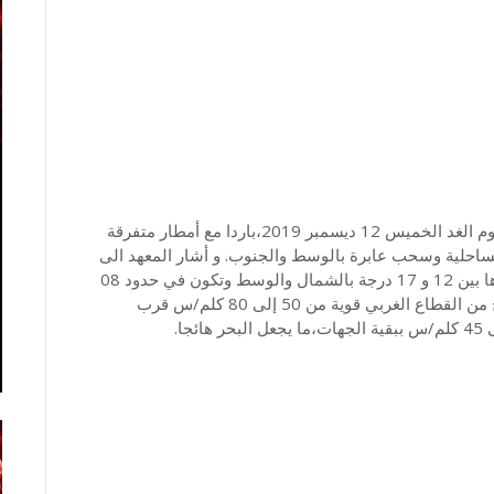
توقع المعهد الوطني للرصد الجوي،أن يتواصل طقس يوم الغد الخميس 12 ديسمبر 2019،باردا مع أمطار متفرقة
الساحلية وسحب عابرة بالوسط والجنوب. و أشار المعهد الى
أن درجات الحرارة لن تشهد تغييرا حيث ستتراوح أقصاها بين 12 و 17 درجة بالشمال والوسط وتكون في حدود 08
بالمرتفعات وبين 14 و 19 درجة ببقية الجهات. أما الريح من القطاع الغربي قوية من 50 إلى 80 كلم/س قرب