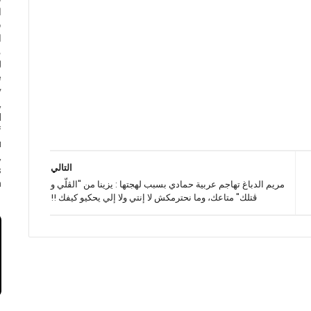
ا
ف
ا
e
y
,
d
f
a
,
التالي
s
.
مريم الدباغ تهاجم عربية حمادي بسبب لهجتها : يزينا من "الڨلّي و
ڨتلك" متاعك، وما نحترمكش لا إنتي ولا إلي يحكيو كيفك !!