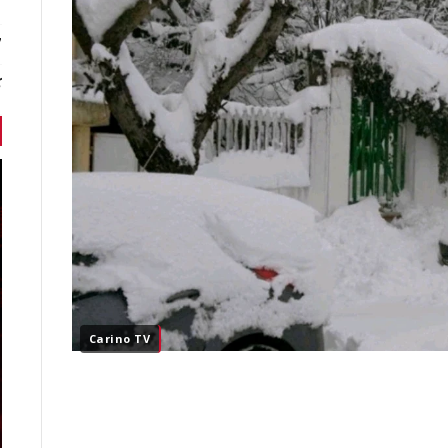
7 أخبا
ك
Carino TV