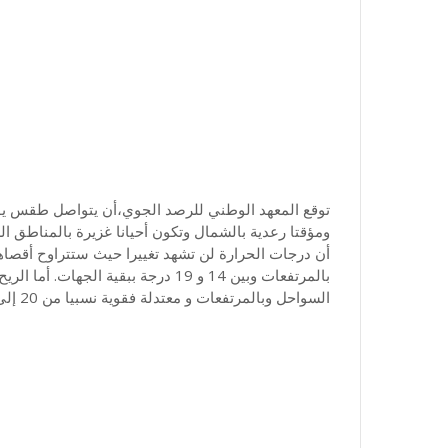
ومؤقتا رعدية بالشمال وتكون أحيانا غزيرة بالمناطق 
السواحل وبالمرتفعات و معتدلة فقوية نسبيا من 20 إلى 45 كلم/س ببقية الجهات،ما يجعل البحر هائجا.