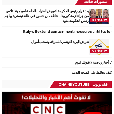
منشورات شائعة
بعد قرار رئيس الحكومة لتعويض القنوات الخاصة لمواجهة افلاس
من جراء أزمة كورونا... عاطف بن حسين في حالة هيسترية يهاجم
رئيس الحكومة بقوة
Italy will extend containment measures until Easter
تعرض البريد التونسي للسرقة وسحب أموال
7 أخبار رياضية لا تفوتك اليوم
كيف نحافظ على الصحة البدنية
قناة يوتوب_ CHAÎNE YOUTUBE