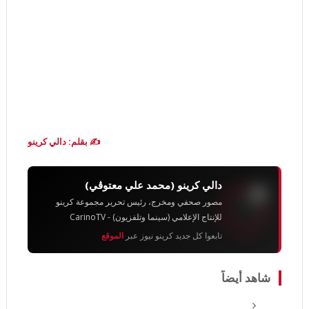
✍️ بقلم: دالي كرينو
دالي كرينو (محمد علي معتوڨي)
مصور صحفي ومخرج، رئيس تحرير مجموعة كرينو
للإنتاج الإعلامي (سينما وتلفزيون) - CarinoTV
تابعوا كل جديد كرينو نيوز عبر
الموقع
شاهد أيضاً