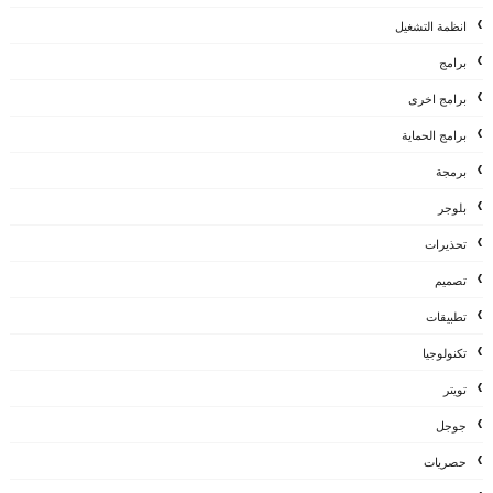
انظمة التشغيل
برامج
برامج اخرى
برامج الحماية
برمجة
بلوجر
تحذيرات
تصميم
تطبيقات
تكنولوجيا
تويتر
جوجل
حصريات