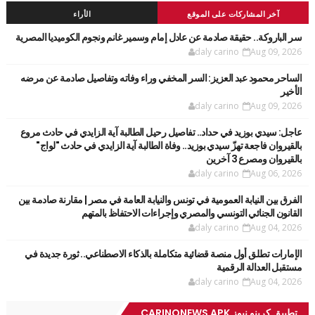
آخر المشاركات على الموقع
الأراء
سر الباروكة.. حقيقة صادمة عن عادل إمام وسمير غانم ونجوم الكوميديا المصرية
daly carino
Aug 09, 2026
الساحر محمود عبد العزيز: السر المخفي وراء وفاته وتفاصيل صادمة عن مرضه
الأخير
daly carino
Aug 09, 2026
عاجل: سيدي بوزيد في حداد.. تفاصيل رحيل الطالبة آية الزايدي في حادث مروع
بالقيروان فاجعة تهزّ سيدي بوزيد.. وفاة الطالبة آية الزايدي في حادث "لواج"
بالقيروان ومصرع 3 آخرين
daly carino
Aug 06, 2026
الفرق بين النيابة العمومية في تونس والنيابة العامة في مصر | مقارنة صادمة بين
القانون الجنائي التونسي والمصري وإجراءات الاحتفاظ بالمتهم
daly carino
Aug 04, 2026
الإمارات تطلق أول منصة قضائية متكاملة بالذكاء الاصطناعي.. ثورة جديدة في
مستقبل العدالة الرقمية
daly carino
Aug 04, 2026
تطبيق كرينو نيوز CARINONEWS APK