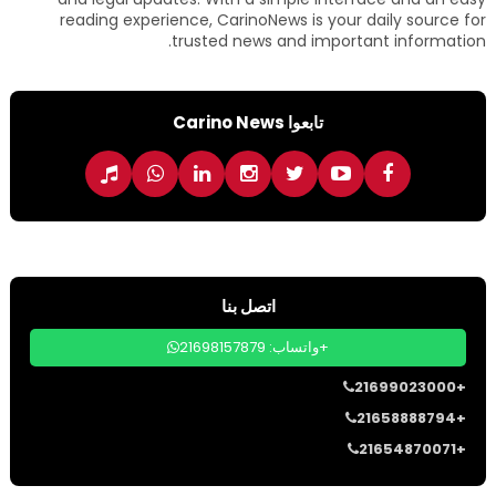
reading experience, CarinoNews is your daily source for
trusted news and important information.
تابعوا Carino News
اتصل بنا
واتساب: 21698157879+
21699023000+
21658888794+
21654870071+