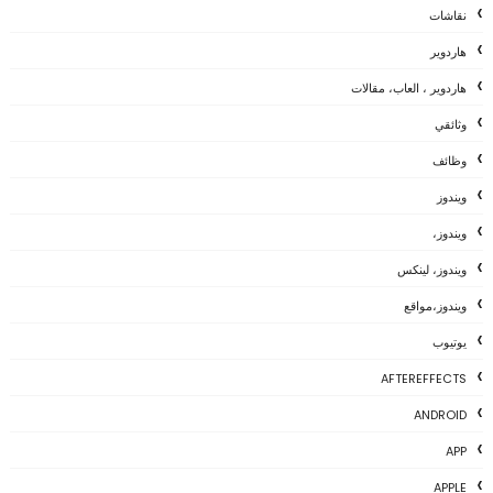
نقاشات
هاردوير
هاردوير ، العاب، مقالات
وثائقي
وظائف
ويندوز
ويندوز،
ويندوز، لينكس
ويندوز،مواقع
يوتيوب
AFTEREFFECTS
ANDROID
APP
APPLE