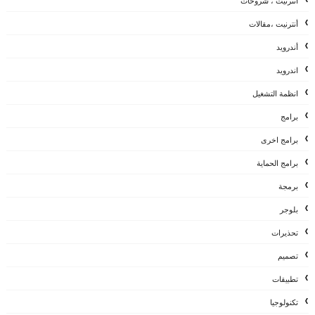
أنترنيت ، شروحات
أنترنيت ،مقالات
أندرويد
اندرويد
انظمة التشغيل
برامج
برامج اخرى
برامج الحماية
برمجة
بلوجر
تحذيرات
تصميم
تطبيقات
تكنولوجيا