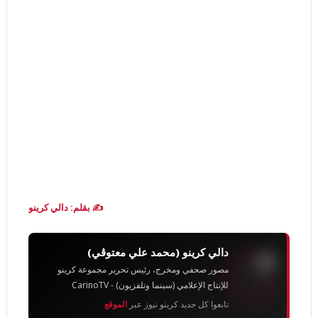
✍️ بقلم: دالي كرينو
دالي كرينو (محمد علي معتوڨي)
مصور صحفي ومخرج، رئيس تحرير مجموعة كرينو
للإنتاج الإعلامي (سينما وتلفزيون) - CarinoTV
تابعوا كل جديد كرينو نيوز عبر
الموقع