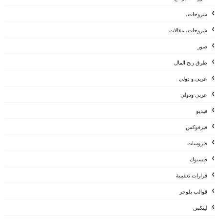
شروحات،
شروحات، مقالات
صور
طرق ربح المال
عربي و دولي
عربي ودولي
فيديو
فيرفوكس
فيروسات
فيسبوك
قرارات تعقيبية
قوالب بلوجر
لينكس