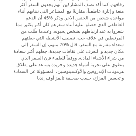
زفافهم. كما أكد نصف المشاركين أنهم يجدون السفر أكثر
متعة و إثارة عاطفياً، مقارنةً مع المشاعر التي تنتابهم أثناء
مواعدة شخص من الجنس الآخر. وذكر %45 أن الدعم
العاطفي الذي حصلوا عليه أثناء سفرهم كان أكبر بكثير مما
شعروا به عند ارتباطهم بشخص يحبونه. وعندما طُلب من
المرتبطين في علاقة حب، تصنيف الأنشطة التي جعلتهم
سعداء مقارنة مع السفر، قال %70 منهم، إن السفر إلى
مكان جديد و التعرف على ثقافات جديدة، جعلهم أكثر سعادة
من شراء الأشياء المادية. ووفقاً للعلماء فإن السفر الذي
ينطوي على تجربة أشياء جديدة و فريدة يساعد على إطلاق
هرمونات الإندروفين والأوكسيتوسين، المسؤولة عن السعادة
و تحسين المزاج، حسب صحيفة تايمز أوف إنديا