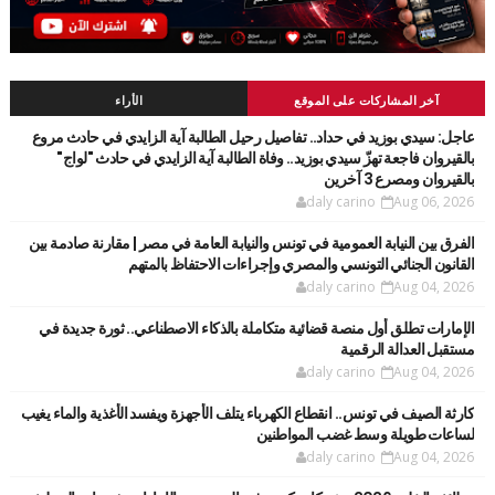
آخر المشاركات على الموقع
الأراء
عاجل: سيدي بوزيد في حداد.. تفاصيل رحيل الطالبة آية الزايدي في حادث مروع
بالقيروان فاجعة تهزّ سيدي بوزيد.. وفاة الطالبة آية الزايدي في حادث "لواج"
بالقيروان ومصرع 3 آخرين
daly carino
Aug 06, 2026
الفرق بين النيابة العمومية في تونس والنيابة العامة في مصر | مقارنة صادمة بين
القانون الجنائي التونسي والمصري وإجراءات الاحتفاظ بالمتهم
daly carino
Aug 04, 2026
الإمارات تطلق أول منصة قضائية متكاملة بالذكاء الاصطناعي.. ثورة جديدة في
مستقبل العدالة الرقمية
daly carino
Aug 04, 2026
كارثة الصيف في تونس.. انقطاع الكهرباء يتلف الأجهزة ويفسد الأغذية والماء يغيب
لساعات طويلة وسط غضب المواطنين
daly carino
Aug 04, 2026