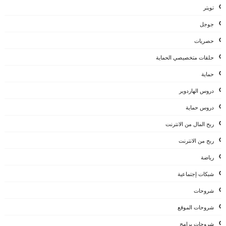
تويتر
جوجل
حصريات
حلقات متخصيصي الحماية
حماية
دروس الهاردوير
دروس حماية
ربح المال من الانترنت
ربح من الانترنت
رياضة
شبكات إجتماعية
شروحات
شروحات الموقع
شروحات برامج