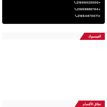
21699023000+
21658888794+
21654870071+
الفيسبوك
نطاق الأقصام