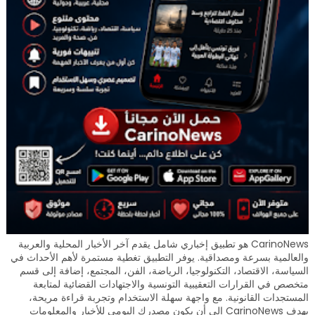
CarinoNews هو تطبيق إخباري شامل يقدم آخر الأخبار المحلية والعربية
والعالمية بسرعة ومصداقية. يوفر التطبيق تغطية مستمرة لأهم الأحداث في
السياسة، الاقتصاد، التكنولوجيا، الرياضة، الفن، المجتمع، إضافة إلى قسم
متخصص في القرارات التعقيبية التونسية والاجتهادات القضائية لمتابعة
المستجدات القانونية. مع واجهة سهلة الاستخدام وتجربة قراءة مريحة،
يهدف CarinoNews إلى أن يكون مصدرك اليومي للأخبار والمعلومات