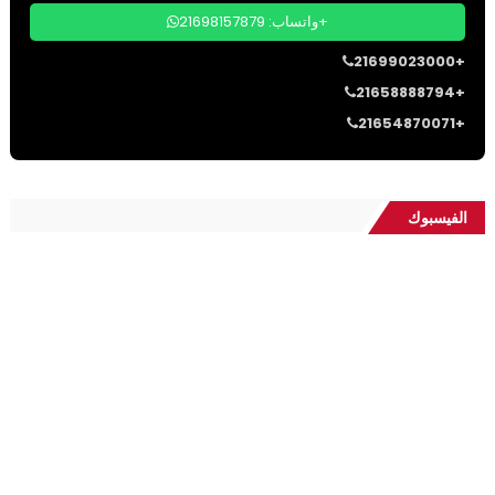
واتساب: 21698157879+
21699023000+
21658888794+
21654870071+
الفيسبوك