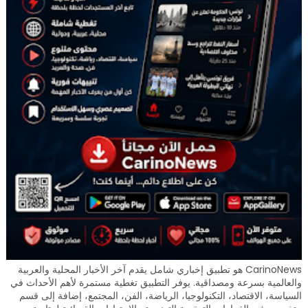
CarinoNews هو تطبيق إخباري شامل يقدم آخر الأخبار المحلية والعربية
والعالمية بسرعة ومصداقية. يوفر التطبيق تغطية مستمرة لأهم الأحداث في
السياسة، الاقتصاد، التكنولوجيا، الرياضة، الفن، المجتمع، إضافة إلى قسم