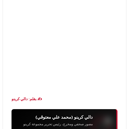
✍️ بقلم: دالي كرينو
دالي كرينو (محمد علي معتوڨي)
مصور صحفي ومخرج، رئيس تحرير مجموعة كرينو