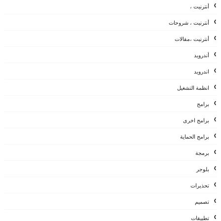
أنترنيت ،
أنترنيت ، شروحات
أنترنيت ،مقالات
أندرويد
اندرويد
انظمة التشغيل
برامج
برامج اخرى
برامج الحماية
برمجة
بلوجر
تحذيرات
تصميم
تطبيقات