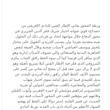
ورطة المحور يعاني الإطار الفني للنادي الإفريقي من
«صداع» قوي عنوانه اختيار شريك فخر الدين الجزيري في
محور الدفاع خلال مواجهة اتحاد بن قردان ذلك أن الحلول
شبه منعدمة تقريبا. ولن يتسنى للدريدي التعويل على مختار
بلخيثر ويوسف العياشي لأسباب صحية وبلال العيفة لنقص
الجاهزية البدنية والسنغالي والي ضيوف لأسباب إدارية وهو
الذي سافر إلى فرنسا كما أن سوء الحظ رافق الشاب مكرم
المرزوقي الذي فكر فيه الإطار الفني آملا تسريع تأهيله وهو
الذي لا يزال دون عقد قبل أن يتضح أنه يعاني من كسر على
مستوى الأنف. الحظ العاثر رافق رحلة الدريدي للبحث عن
بديل للعبيدي فيما لم يتبق أمامه سوى اختبار شهاب
الصالحي والمغامرة باللعب بمدافعين أشولين أو تجربة
الكاميروني إبراهيم موشيلي أو حمزة العقربي وأيوب التليلي
وثلاثتهم غير مؤهلين للعب في المحور لأسباب فنية دون
الحديث عن قصر القامة. استر دوالا على الخط لم يهضم
السواد الأعظم من أحباء نادي باب الجديد تورط النادي