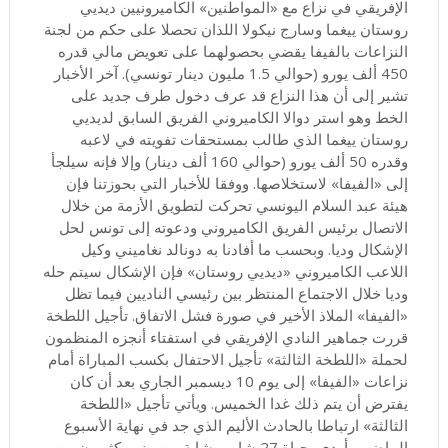
الإفريقي في نزاع مع «المواطنين» الكاميرونيين ديديي
روستان ييغما وسارج نيكولا اللذان تحصلا على حكم من لجنة
النزاعات بالفيفا يقضي بحصولهما على تعويض مالي قدره
450 ألف يورو (حوالي 1.5 مليون دينار تونسي). آخر الأخبار
تشير إلى أن هذا النزاع قد عرف دخول طرف جديد على
الخط وهو استر دوالا الكاميروني الفريق السابق لديديي
روستان ييغما الذي طالب بمستحقات تفويته في لاعبه
وقدره 50 ألف يورو (حوالي 160 ألف دينار) وإلا فإنه سيلجأ
إلى «الفيفا» لاستخلاصها. ووفقا للأخبار التي بحوزتنا فإن
هيئة عبد السلام اليونسي تحركت لتطويق الأزمة من خلال
الاتصال برئيس الفريق الكاميروني ودعوته إلى تونس لحل
الإشكال وديا. وبحسب ما أفادنا به دونالد نغاميني وكيل
اللاعب الكاميروني «ديديي روستان» فإن الإشكال سيتم حله
وديا خلال الاجتماع المنتظر بين رئيسي الناديين فيما تظل
«الفيفا» الملاذ الأخير في صورة فشل الاتفاق. تأجيل اللطخة
قررت جماهير النادي الإفريقي في استفتاء أنجزه المنظمون
لحملة «اللطخة الثالثة» تأجيل الاحتفال بكسب المباراة أمام
نزاعات «الفيفا» إلى يوم 10 ديسمبر الجاري بعد أن كان
يفترض أن يتم ذلك غدا الخميس. ويأتي تأجيل «اللطخة
الثالثة» ارتباطا بالحادث الأليم الذي جد في نهاية الأسبوع
الماضي وأودى بحياة 27 شاب وشابة من بينهم كثيرون من