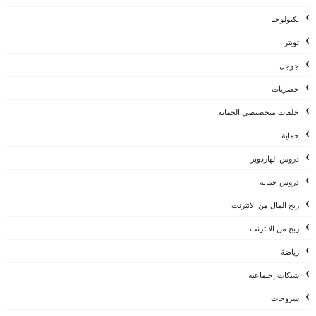
تكنولوجيا
تويتر
جوجل
حصريات
حلقات متخصيصي الحماية
حماية
دروس الهاردوير
دروس حماية
ربح المال من الانترنت
ربح من الانترنت
رياضة
شبكات إجتماعية
شروحات