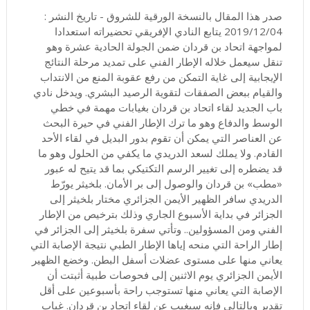
صدر هذا المقال بالنسخة الورقية للشروق - تاريخ النشر :
2019/12/04 يتابع النادي الإفريقي تحضيراته استعدادا
لمواجهة اتحاد بن قردان ضمن الجولة الحادية عشرة وهو
تنقل سيعمل خلاله الإطار الفني على تمديد مرحلة النتائج
الإيجابية إلى غاية التمكن من رفع عقوبة المنع من الانتداب
والقيام ببعض الصفقات لتقوية الرصيد البشري. ويدخل نادي
باب الجديد لقاء اتحاد بن قردان بغيابات مهمة في خطي
الوسط والدفاع وهو ما ترك الإطار الفني في حيرة البحث
عن العناصر التي يمكن أن تقوم بدور البديل في لقاء الأحد
القادم. ولا يملك لسعد الدريدي ما يكفي من الحلول وهو ما
قد يضطره إلى تغيير الرسم التكتيكي بما قد يتيح له عبور
«مطب» بن قردان والوصول إلى بر الأمان. بلخيثر يورّط
الدريدي سافر الظهير الأيمن الجزائري مختار بلخيثر إلى
الجزائر في بداية الأسبوع الجاري وذلك بترخيص من الإطار
الفني ومن المسؤولين.. وتأتي سفرة بلخيثر إلى الجزائر في
إطار الراحة التي منحه إياها الإطار الطبي نتيجة الإصابة التي
يعاني منها على مستوى عضلات أسفل البطن. وخضع الظهير
الأيمن الجزائري يوم الاثنين إلى فحوصات طبية أثبتت أن
الإصابة التي يعاني منها تستوجب راحة بأسبوعين على أقل
تقدير وبالتالي فإنه سيغيب عن لقاء اتحاد بن قردان. غياب