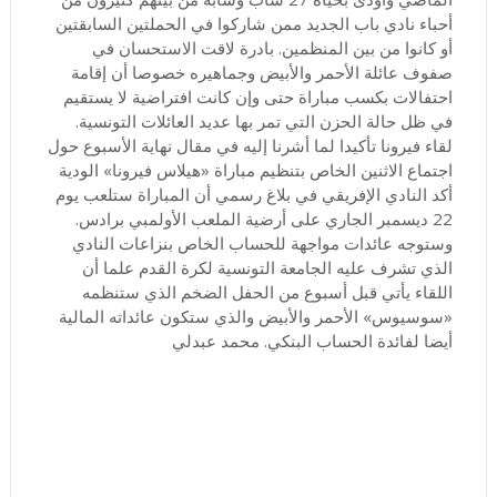
أحباء نادي باب الجديد ممن شاركوا في الحملتين السابقتين
أو كانوا من بين المنظمين. بادرة لاقت الاستحسان في
صفوف عائلة الأحمر والأبيض وجماهيره خصوصا أن إقامة
احتفالات بكسب مباراة حتى وإن كانت افتراضية لا يستقيم
في ظل حالة الحزن التي تمر بها عديد العائلات التونسية.
لقاء فيرونا تأكيدا لما أشرنا إليه في مقال نهاية الأسبوع حول
اجتماع الاثنين الخاص بتنظيم مباراة «هيلاس فيرونا» الودية
أكد النادي الإفريقي في بلاغ رسمي أن المباراة ستلعب يوم
22 ديسمبر الجاري على أرضية الملعب الأولمبي برادس.
وستوجه عائدات مواجهة للحساب الخاص بنزاعات النادي
الذي تشرف عليه الجامعة التونسية لكرة القدم علما أن
اللقاء يأتي قبل أسبوع من الحفل الضخم الذي ستنظمه
«سوسيوس» الأحمر والأبيض والذي ستكون عائداته المالية
أيضا لفائدة الحساب البنكي. محمد عبدلي