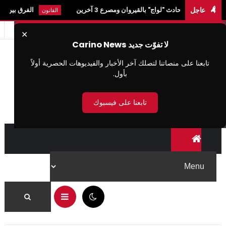
عاجل
ادث "لواج" بالقيروان ومصرع 3 آخرين
الفرق بين النيابة العمومي
القانون
✕
لا تفوّت جديد Carino News
تابعنا على منصاتنا لتصلك آخر الأخبار والفيديوهات الحصرية أولاً
بأول.
تابعنا على فيسبوك
02:43 ص