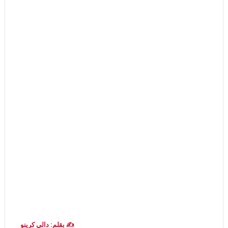
✍️ بقلم: دالي كرينو