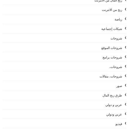
ربح المال من الانترنت
ربح من الانترنت
رياضة
شبكات إجتماعية
شروحات
شروحات الموقع
شروحات برامج
شروحات،
شروحات، مقالات
صور
طرق ربح المال
عربي و دولي
عربي ودولي
فيديو