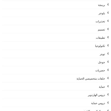
برمجة
بلوجر
تحذيرات
تصميم
تطبيقات
تكنولوجيا
تويتر
جوجل
حصريات
حلقات متخصيصي الحماية
حماية
دروس الهاردوير
دروس حماية