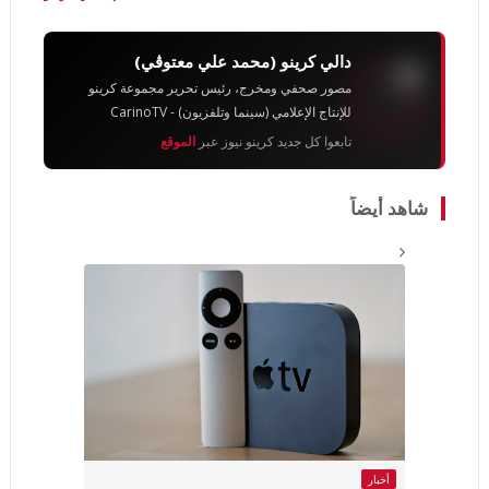
دالي كرينو (محمد علي معتوڨي)
مصور صحفي ومخرج، رئيس تحرير مجموعة كرينو
للإنتاج الإعلامي (سينما وتلفزيون) - CarinoTV
تابعوا كل جديد كرينو نيوز عبر
الموقع
شاهد أيضاً
أخبار