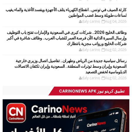
كارثة الصيف في تونس.. انقطاع الكهرباء يتلف الأجهزة ويفسد الأغذية والماء يغيب
لساعات طويلة وسط غضب المواطنين
daly carino
Aug 04, 2026
وظائف الخليج 2026.. شركات كبرى في السعودية والإمارات تفتح باب التوظيف
وإرسال السيرة الذاتية الآن فرصة العمر للشباب العرب.. وظائف شاغرة في أكبر
شركات الخليج ورواتب مجزية بانتظارك
daly carino
Aug 02, 2026
رسائل سياسية جديدة من الرياض وطهران.. تفاصيل اتصال وزيري خارجية
السعودية وإيران وسط توترات المنطقة.. السعودية وإيران تكثفان الاتصالات
الدبلوماسية لخفض التصعيد
daly carino
Aug 02, 2026
تطبيق كرينو نيوز CARINONEWS APK