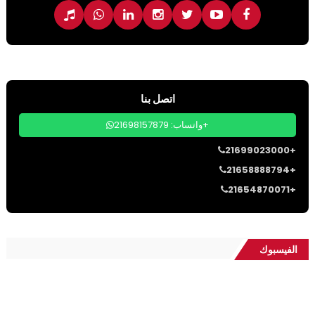
اتصل بنا
واتساب: 21698157879+
21699023000+
21658888794+
21654870071+
الفيسبوك