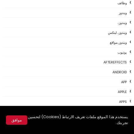
وظائف
ويندوز
ويندوز،
ويندوز، لينكس
ويندوز،مواقع
يوتيوب
AFTEREFFECTS
ANDROID
APP
APPLE
APPS
APPS مقالات
يستخدم هذا الموقع ملفات تعريف الارتباط (Cookies) لتحسين
موافق
BLOGGER
تجربتك.
✕
CHROME