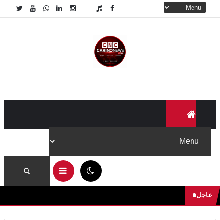
09:31 ص
عاجل