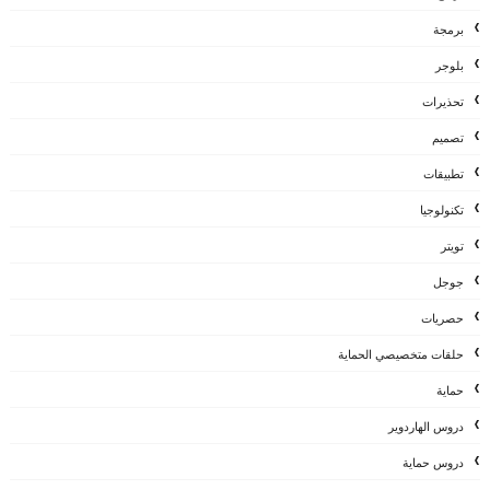
برمجة
بلوجر
تحذيرات
تصميم
تطبيقات
تكنولوجيا
تويتر
جوجل
حصريات
حلقات متخصيصي الحماية
حماية
دروس الهاردوير
دروس حماية