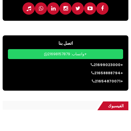
اتصل بنا
واتساب: 21698157879+
21699023000+
21658888794+
21654870071+
الفيسبوك