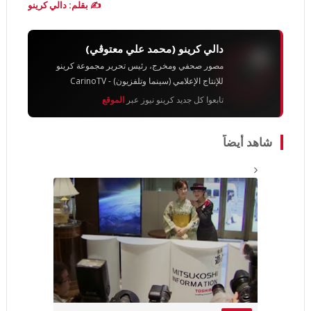
✍️ بقلم: دالي كرينو
دالي كرينو (محمد علي معتوڨي)
مصور صحفي ومخرج، رئيس تحرير مجموعة كرينو
للإنتاج الإعلامي (سينما وتلفزيون) - CarinoTV
تابعوا كل جديد كرينو نيوز عبر
الموقع
شاهد أيضاً