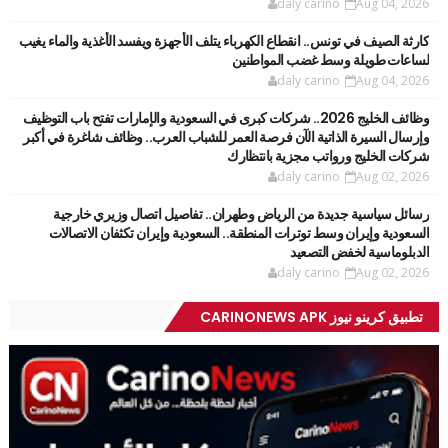
daly carino
Aug 04, 2026
كارثة الصيف في تونس.. انقطاع الكهرباء يتلف الأجهزة ويفسد الأغذية والماء يغيب
لساعات طويلة وسط غضب المواطنين
daly carino
Aug 04, 2026
وظائف الخليج 2026.. شركات كبرى في السعودية والإمارات تفتح باب التوظيف
وإرسال السيرة الذاتية الآن فرصة العمر للشباب العرب.. وظائف شاغرة في أكبر
شركات الخليج ورواتب مجزية بانتظارك
daly carino
Aug 02, 2026
رسائل سياسية جديدة من الرياض وطهران.. تفاصيل اتصال وزيري خارجية
السعودية وإيران وسط توترات المنطقة.. السعودية وإيران تكثفان الاتصالات
الدبلوماسية لخفض التصعيد
daly carino
Aug 02, 2026
تطبيق كرينو نيوز CARINONEWS APK