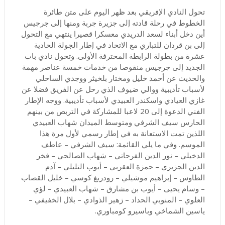
تحول النادي الإفريقي بعد ظهر اليوم على متن طائرة
الخطوط في رحلة قادته إلى جزيرة جربة ومنها إلى جرجيس
أين دخل أبناء لسعد الدريدي معسكرا قصيرا ينتهي مع التحول
إلى بن قردان للتباري مع الاتحاد في إطار الجولة الحادية
عشرة من بطولة الرابطة المحترفة الأولى. وتحول نادي باب
الجديد إلى جرجيس منقوصا من خدمات خمسة عناصر مهمة
والحديث عن أحمد خليل ومختار بلخيثر ووجدي الساحلي
لأسباب تأديبية ووالي ضيوف الذي رحل عن الفريق فضلا عن
غازي العيادي واسكندر العبيدي لأسباب تأديبية. ووجه الإطار
الفني الدعوة إلى 20 لاعبا للمشاركة في التربص من بينهم
الحارس سيف الشرفي ومتوسط الميدان شهاب العبيدي
اللذين تمت الاستعانة به في إطار رسمي لأول مرة هذا
الموسم. وفي ما يلي القائمة: سيف الشرفي – عاطف
الدخيلي – نور الدين الفرحاتي – شهاب الصالحي – فخر
الدين الجزيري – حمزة العقربي – أيوب التليلي – آدم
الطاوس – إبراهيم موشيلي – رودريغ كوسي – خليل القصاب
– وسام يحيى – أيوب بن مشارق – شهاب العبيدي – لؤي
العلوي – المنوبي الحداد – زهير الذوادي – بلال الخفيفي –
ياسين الشماخي وباسيرو كومباوري.