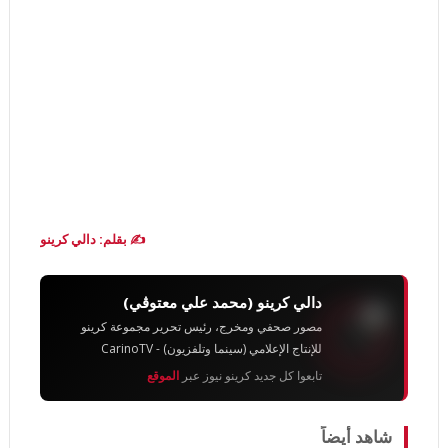
✍️ بقلم: دالي كرينو
دالي كرينو (محمد علي معتوڨي)
مصور صحفي ومخرج، رئيس تحرير مجموعة كرينو
للإنتاج الإعلامي (سينما وتلفزيون) - CarinoTV
تابعوا كل جديد كرينو نيوز عبر
الموقع
شاهد أيضاً