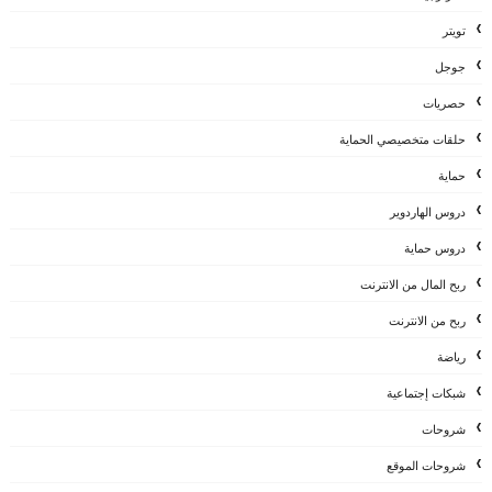
تويتر
جوجل
حصريات
حلقات متخصيصي الحماية
حماية
دروس الهاردوير
دروس حماية
ربح المال من الانترنت
ربح من الانترنت
رياضة
شبكات إجتماعية
شروحات
شروحات الموقع