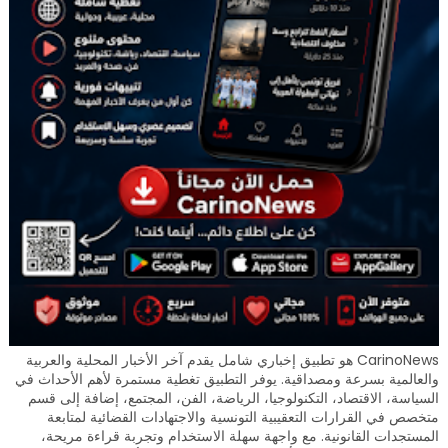
CarinoNews هو تطبيق إخباري شامل يقدم آخر الأخبار المحلية والعربية
والعالمية بسرعة ومصداقية. يوفر التطبيق تغطية مستمرة لأهم الأحداث في
السياسة، الاقتصاد، التكنولوجيا، الرياضة، الفن، المجتمع، إضافة إلى قسم
متخصص في القرارات التعقيبية التونسية والاجتهادات القضائية لمتابعة
المستجدات القانونية. مع واجهة سهلة الاستخدام وتجربة قراءة مريحة،