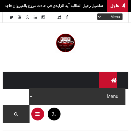
عاجل
. تفاصيل رحيل الطالبة آية الزايدي في حادث مروع بالقيروان فاجعة تهزّ سيدي بوزيد.. وف
03:58 م