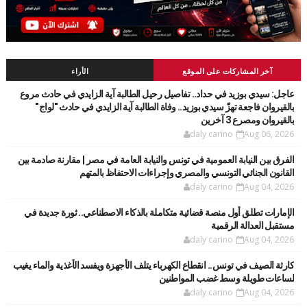
آخر المشاركات على الموقع
الأراء
عاجل: سيدي بوزيد في حداد.. تفاصيل رحيل الطالبة آية الزايدي في حادث مروع
بالقيروان فاجعة تهزّ سيدي بوزيد.. وفاة الطالبة آية الزايدي في حادث "لواج"
بالقيروان ومصرع 3 آخرين
daly carino
Aug 06, 2026
الفرق بين النيابة العمومية في تونس والنيابة العامة في مصر | مقارنة صادمة بين
القانون الجنائي التونسي والمصري وإجراءات الاحتفاظ بالمتهم
daly carino
Aug 04, 2026
الإمارات تطلق أول منصة قضائية متكاملة بالذكاء الاصطناعي.. ثورة جديدة في
مستقبل العدالة الرقمية
daly carino
Aug 04, 2026
كارثة الصيف في تونس.. انقطاع الكهرباء يتلف الأجهزة ويفسد الأغذية والماء يغيب
لساعات طويلة وسط غضب المواطنين
daly carino
Aug 04, 2026