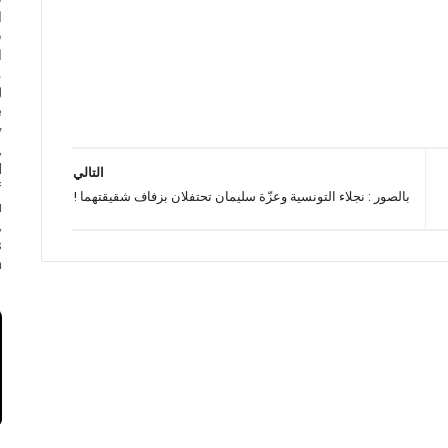
ا
ف
ا
e
y
,
d
التالي
f
بالصور : نجلاء التونسية وعزّة سليمان تحتفلان بزفاف شقيقتهما !
a
,
s
.