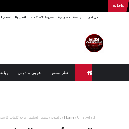
عاجل
من نحن
سيا سة الخصوصية
شروط الاستخدام
اتصل بنا
اسعار ال
اخبار تونس
عربي و دولي
رياض
متابعة القضايا عن بعد (وزارة العدل تونس)
Unlabelled
/
Home
/
بالفيديو / سمير السليمي يوجه كلمات قاسية