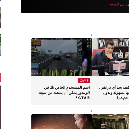
يوز عبر
الموقع
GAME
قة 987 : كيف تجد أي درايڤر ،
اسم المستخدم الخاص بك في
ها بسهولة وبدون
الويندوز يمكن أن يمنعك من تثبيت
جديدة)
GTA 5 !