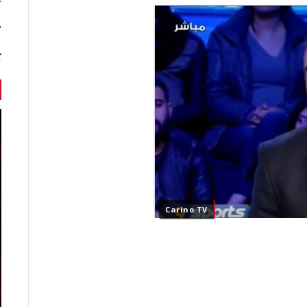
r
7 أخبا
ك
Carino TV