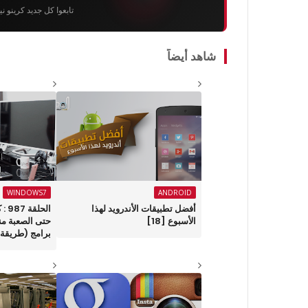
تابعوا كل جديد كرينو ن
شاهد أيضاً
WINDOWS7
ANDROID
أفضل تطبيقات الأندرويد لهذا
الحل
الأسبوع ‏[18]
حتى الصعبة من
برامج (طريقة 