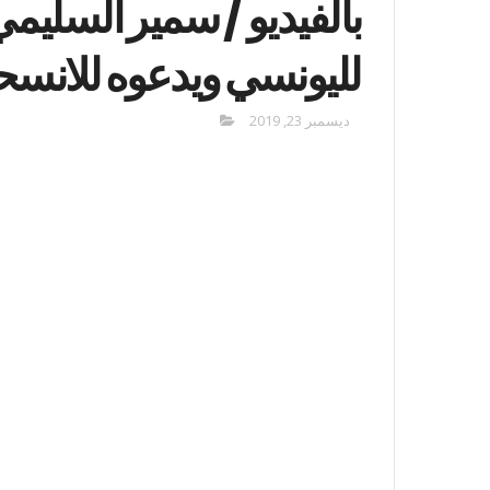
بالفيديو / سمير السليم
لليونسي ويدعوه للانسح
ديسمبر 23, 2019