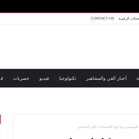
عملات الرقمية
CONTACT-US
ة
أخبار الفن والمشاهير
تكنولوجيا
فيديو
حصريات
قر
 لليونسي ويدعوه للانسحاب على المباشر