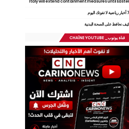
Italy will extend containment measures until Easte
ر رياضية لا تفوتك اليوم
يف نحافظ على الصحة البدنية
قناة يوتوب_ CHAÎNE YOUTUBE