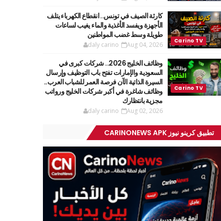
كارثة الصيف في تونس.. انقطاع الكهرباء يتلف
الأجهزة ويفسد الأغذية والماء يغيب لساعات
طويلة وسط غضب المواطنين
daly carino
Aug 04, 2026
وظائف الخليج 2026.. شركات كبرى في
السعودية والإمارات تفتح باب التوظيف وإرسال
السيرة الذاتية الآن فرصة العمر للشباب العرب..
وظائف شاغرة في أكبر شركات الخليج ورواتب
مجزية بانتظارك
daly carino
Aug 02, 2026
تطبيق كرينو نيوز CARINONEWS APK