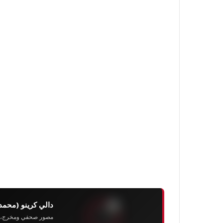
دالي كرينو (محمد
مصور صحفي ومخرج، رئيس 