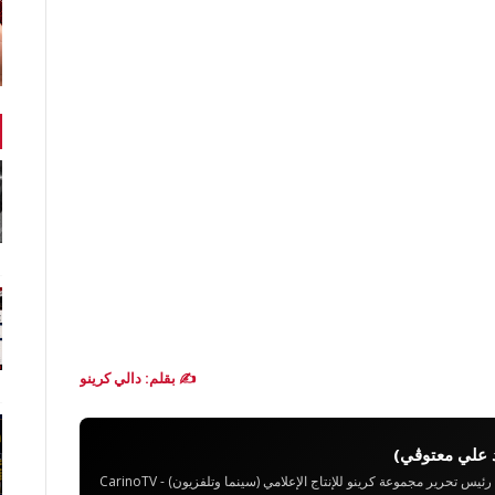
✍️ بقلم: دالي كرينو
 علي معتوڨي)
تحرير مجموعة كرينو للإنتاج الإعلامي (سينما وتلفزيون) - CarinoTV