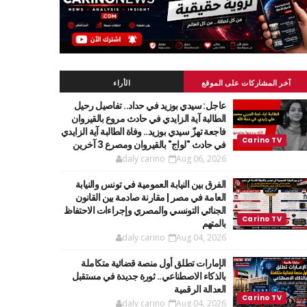
آخر المشاركات على الموقع
الأراء
عاجل: سيدي بوزيد في حداد.. تفاصيل رحيل
الطالبة آية الزايدي في حادث مروع بالقيروان
فاجعة تهزّ سيدي بوزيد.. وفاة الطالبة آية الزايدي
في حادث "لواج" بالقيروان ومصرع 3 آخرين
daly carino
Aug 06, 2026
الفرق بين النيابة العمومية في تونس والنيابة
العامة في مصر | مقارنة صادمة بين القانون
الجنائي التونسي والمصري وإجراءات الاحتفاظ
بالمتهم
daly carino
Aug 04, 2026
الإمارات تطلق أول منصة قضائية متكاملة
بالذكاء الاصطناعي.. ثورة جديدة في مستقبل
العدالة الرقمية
daly carino
Aug 04, 2026