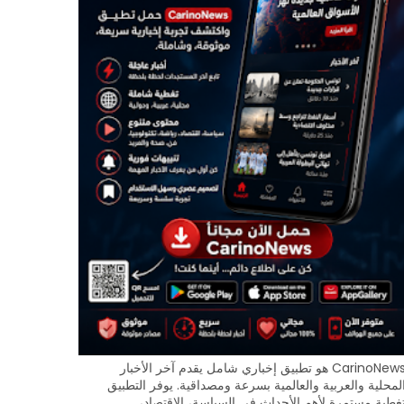
CarinoNews هو تطبيق إخباري شامل يقدم آخر الأخبار
لمحلية والعربية والعالمية بسرعة ومصداقية. يوفر التطبيق
غطية مستمرة لأهم الأحداث في السياسة، الاقتصاد،