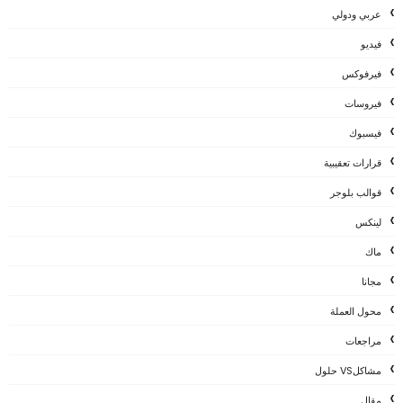
عربي ودولي
فيديو
فيرفوكس
فيروسات
فيسبوك
قرارات تعقيبية
قوالب بلوجر
لينكس
ماك
مجانا
محول العملة
مراجعات
مشاكلVS حلول
مقال