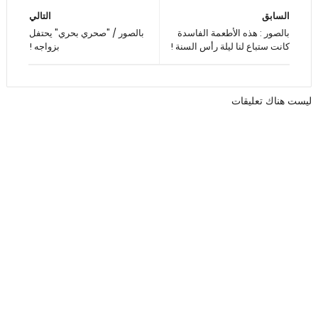
السابق
التالي
بالصور : هذه الأطعمة الفاسدة
بالصور / "صحري بحري" يحتفل
كانت ستباع لنا ليلة رأس السنة !
بزواجه !
ليست هناك تعليقات