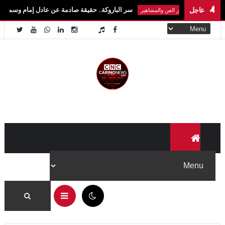
عاجل
سر الباروكة.. حقيقة صادمة عن عادل إمام وسمير غانم ونجوم ال
أخبار الفن والمشاهير
01:33 م