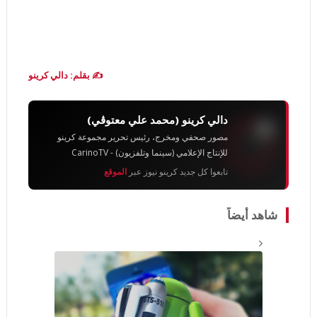
✍️ بقلم: دالي كرينو
دالي كرينو (محمد علي معتوڨي)
مصور صحفي ومخرج، رئيس تحرير مجموعة كرينو
للإنتاج الإعلامي (سينما وتلفزيون) - CarinoTV
تابعوا كل جديد كرينو نيوز عبر
الموقع
شاهد أيضاً