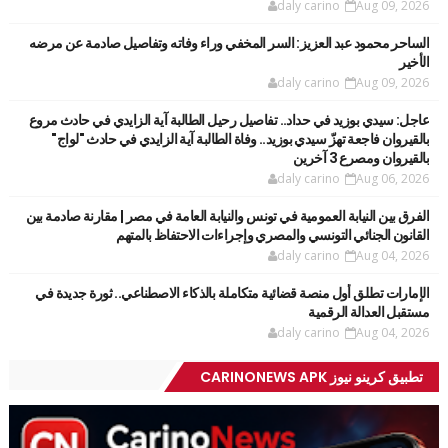
daly carino
Aug 09, 2026
الساحر محمود عبد العزيز: السر المخفي وراء وفاته وتفاصيل صادمة عن مرضه
الأخير
daly carino
Aug 09, 2026
عاجل: سيدي بوزيد في حداد.. تفاصيل رحيل الطالبة آية الزايدي في حادث مروع
بالقيروان فاجعة تهزّ سيدي بوزيد.. وفاة الطالبة آية الزايدي في حادث "لواج"
بالقيروان ومصرع 3 آخرين
daly carino
Aug 06, 2026
الفرق بين النيابة العمومية في تونس والنيابة العامة في مصر | مقارنة صادمة بين
القانون الجنائي التونسي والمصري وإجراءات الاحتفاظ بالمتهم
daly carino
Aug 04, 2026
الإمارات تطلق أول منصة قضائية متكاملة بالذكاء الاصطناعي.. ثورة جديدة في
مستقبل العدالة الرقمية
daly carino
Aug 04, 2026
تطبيق كرينو نيوز CARINONEWS APK