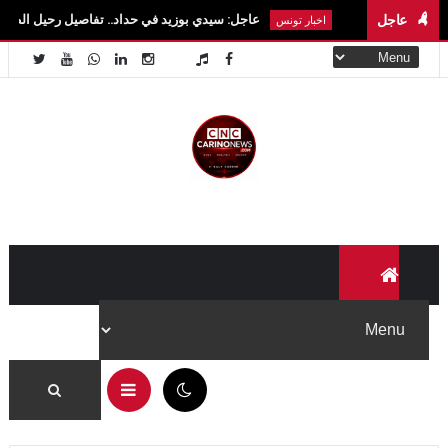
عاجل
عاجل: سيدي بوزيد في حداد.. تفاصيل رحيل الطالبة آية الزايدي ف
اخبار تونس
03:54 م