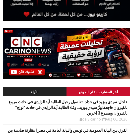
آخر المشاركات على الموقع
الأراء
عاجل: سيدي بوزيد في حداد.. تفاصيل رحيل الطالبة آية الزايدي في حادث مروع
بالقيروان فاجعة تهزّ سيدي بوزيد.. وفاة الطالبة آية الزايدي في حادث "لواج"
بالقيروان ومصرع 3 آخرين
daly carino
Aug 06, 2026
الفرق بين النيابة العمومية في تونس والنيابة العامة في مصر | مقارنة صادمة بين