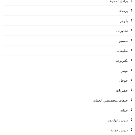
برامج الحماية
برمجة
بلوجر
تحذيرات
تصميم
تطبيقات
تكنولوجيا
تويتر
جوجل
حصريات
حلقات متخصيصي الحماية
حماية
دروس الهاردوير
دروس حماية