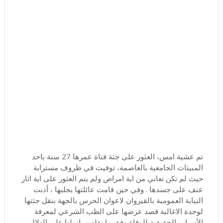
تم عشية امس، العثور على جثة فتاة عمرها 27 سنة باحد
المبيتات الجامعية بالعاصمة، توفيت في ظروف مسترابة
حيث لم تكن تعاني من اية امراض ولم يتم العثور على اية اثار
عنف على جسدها . وفي حين قامت عائلتها بجلبها ، أذنت
النيابة العمومية بالقيروان لاعوان الحرس بالجهة بنقل جثتها
لوحدة الاغالبة قصد عرضها على الطب الشرعي لمعرفة
الأسباب الحقيقية للوفاة وفق ما نقله مراسلنا علي الهلالي .