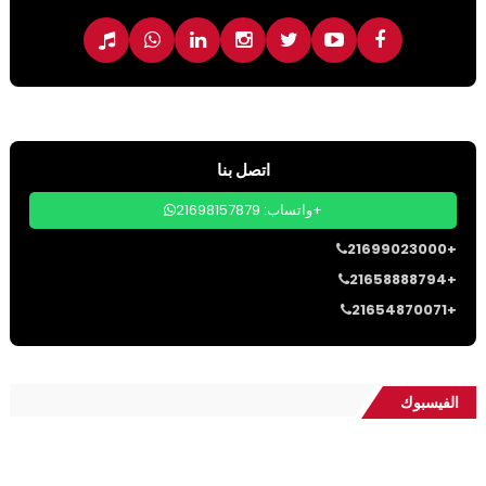
اتصل بنا
واتساب: 21698157879+
21699023000+
21658888794+
21654870071+
الفيسبوك