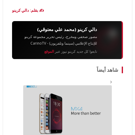
✍️ بقلم: دالي كرينو
دالي كرينو (محمد علي معتوڨي)
مصور صحفي ومخرج، رئيس تحرير مجموعة كرينو
للإنتاج الإعلامي (سينما وتلفزيون) - CarinoTV
تابعوا كل جديد كرينو نيوز عبر
الموقع
شاهد أيضاً