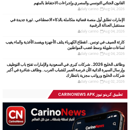
القانون الجنائي التونسي والمصري وإجراءات الاحتفاظ بالمتهم
daly carino
Aug 04, 2026
الإمارات تطلق أول منصة قضائية متكاملة بالذكاء الاصطناعي.. ثورة جديدة في
مستقبل العدالة الرقمية
daly carino
Aug 04, 2026
كارثة الصيف في تونس.. انقطاع الكهرباء يتلف الأجهزة ويفسد الأغذية والماء يغيب
لساعات طويلة وسط غضب المواطنين
daly carino
Aug 04, 2026
وظائف الخليج 2026.. شركات كبرى في السعودية والإمارات تفتح باب التوظيف
وإرسال السيرة الذاتية الآن فرصة العمر للشباب العرب.. وظائف شاغرة في أكبر
شركات الخليج ورواتب مجزية بانتظارك
daly carino
Aug 02, 2026
تطبيق كرينو نيوز CARINONEWS APK