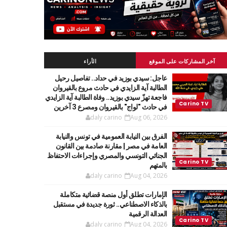
آخر المشاركات على الموقع
الأراء
عاجل: سيدي بوزيد في حداد.. تفاصيل رحيل
الطالبة آية الزايدي في حادث مروع بالقيروان
فاجعة تهزّ سيدي بوزيد.. وفاة الطالبة آية الزايدي
في حادث "لواج" بالقيروان ومصرع 3 آخرين
daly carino
Aug 06, 2026
الفرق بين النيابة العمومية في تونس والنيابة
العامة في مصر | مقارنة صادمة بين القانون
الجنائي التونسي والمصري وإجراءات الاحتفاظ
بالمتهم
daly carino
Aug 04, 2026
الإمارات تطلق أول منصة قضائية متكاملة
بالذكاء الاصطناعي.. ثورة جديدة في مستقبل
العدالة الرقمية
daly carino
Aug 04, 2026