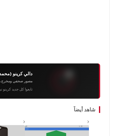
دالي كرينو (محمد
مصور صحفي ومخرج، رئيس 
تابعوا كل جديد كرينو ن
شاهد أيضاً