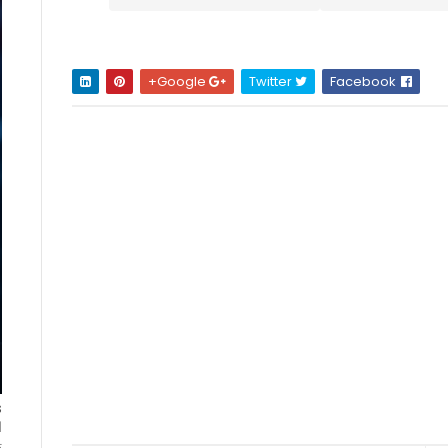
Google+
Twitter
Facebook
ا
ت