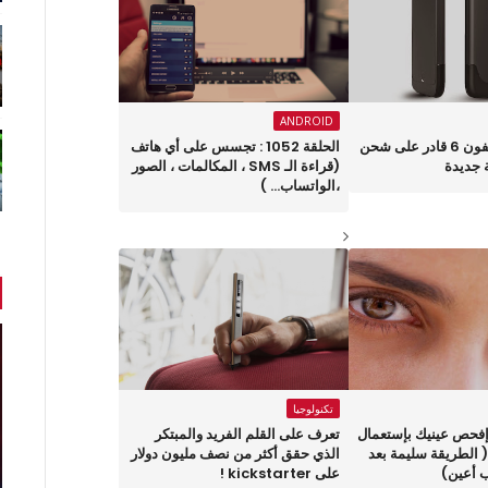
ANDROID
غطاء لهاتف آيفون 6 قادر على شحن
الحلقة 1052 : تجسس على أي هاتف
 جديدة
(قراءة الـ SMS ، المكالمات ، الصور
،الواتساب... )
تكنولوجيا
لقة 985 : إفحص عينيك بإستعمال
تعرف على القلم الفريد والمبتكر
( الطريقة سليمة بعد
الذي حقق أكثر من نصف مليون دولار
 أعين)
على kickstarter !