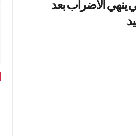
سي ينهي الاضراب بعد
يد
r