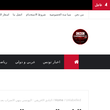
عاجل
من نحن
سيا سة الخصوصية
شروط الاستخدام
اتصل بنا
اسعار ال
اخبار تونس
عربي و دولي
رياض
متابعة القضايا عن بعد (وزارة العدل تونس)
Unlabelled
/
Home
/
النادي الافريقي : اليونسي ينهي الاضراب بعد 