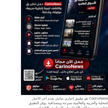
CarinoNews هو تطبيق إخباري شامل يقدم آخر الأخبار
لمحلية والعربية والعالمية بسرعة ومصداقية. يوفر التطبيق
غطية مستمرة لأهم الأحداث في السياسة، الاقتصاد،