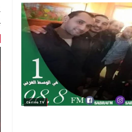
7 أخبا
ك
Carino TV