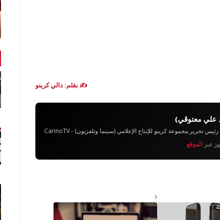
✍️ بقلم: دالي كرينو
 علي معتوڨي)
تحرير مجموعة كرينو للإنتاج الإعلامي (سينما وتلفزيون) - CarinoTV
يوز عبر
الموقع