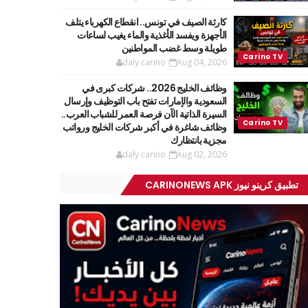
كارثة الصيف في تونس.. انقطاع الكهرباء يتلف
الأجهزة ويفسد الأغذية والماء يغيب لساعات
طويلة وسط غضب المواطنين
daly carino
Aug 04, 2026
وظائف الخليج 2026.. شركات كبرى في
السعودية والإمارات تفتح باب التوظيف وإرسال
السيرة الذاتية الآن فرصة العمر للشباب العرب..
وظائف شاغرة في أكبر شركات الخليج ورواتب
مجزية بانتظارك
daly carino
Aug 02, 2026
تطبيق كرينو نيوز CARINONEWS APK