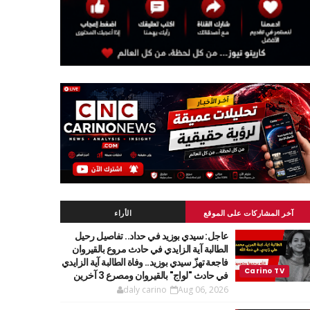
آخر المشاركات على الموقع
الأراء
عاجل: سيدي بوزيد في حداد.. تفاصيل رحيل
الطالبة آية الزايدي في حادث مروع بالقيروان
فاجعة تهزّ سيدي بوزيد.. وفاة الطالبة آية الزايدي
في حادث "لواج" بالقيروان ومصرع 3 آخرين
daly carino
Aug 06, 2026