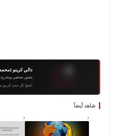
دالي كرينو (محمد
مصور صحفي ومخرج، رئيس 
تابعوا كل جديد كرينو ن
شاهد أيضاً