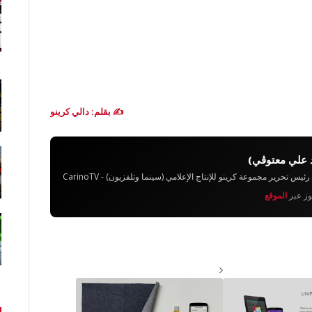
✍️ بقلم: دالي كرينو
 علي معتوڨي)
تحرير مجموعة كرينو للإنتاج الإعلامي (سينما وتلفزيون) - CarinoTV
يوز عبر
الموقع