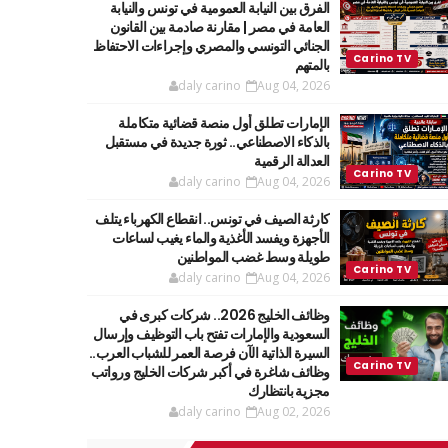
الفرق بين النيابة العمومية في تونس والنيابة
العامة في مصر | مقارنة صادمة بين القانون
الجنائي التونسي والمصري وإجراءات الاحتفاظ
بالمتهم
daly carino
Aug 04, 2026
الإمارات تطلق أول منصة قضائية متكاملة
بالذكاء الاصطناعي.. ثورة جديدة في مستقبل
العدالة الرقمية
daly carino
Aug 04, 2026
كارثة الصيف في تونس.. انقطاع الكهرباء يتلف
الأجهزة ويفسد الأغذية والماء يغيب لساعات
طويلة وسط غضب المواطنين
daly carino
Aug 04, 2026
وظائف الخليج 2026.. شركات كبرى في
السعودية والإمارات تفتح باب التوظيف وإرسال
السيرة الذاتية الآن فرصة العمر للشباب العرب..
وظائف شاغرة في أكبر شركات الخليج ورواتب
مجزية بانتظارك
daly carino
Aug 02, 2026