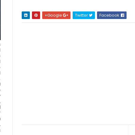
Google+
Twitter
Facebook
ا
ت
ا
ف
ا
e
y
,
d
f
a
,
s