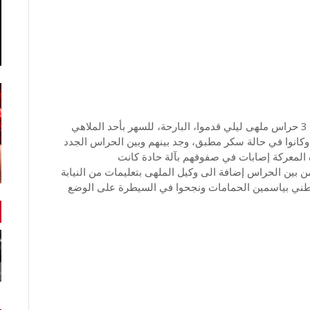
أفاد مصدر أمني لمراسلة الجوهرة أف ام في نابل، بأن 3 حراس ملهى ليلي قدموا، البارحة، للسهر بأحد الملاهي
ت وكانوا في حالة سكر مطبق، وجد بينهم وبين الحراس الجدد
المعركة إصابات في صفوفهم بآلة حادة كانت
مصدر ذاته أنه تم إيقاف 5 اشخاص من بين الحراس إضافة الى وكيل الملهى بتعليمات من النيابة
وطني بياسمين الحمامات ونجحوا في السيطرة على الوضع