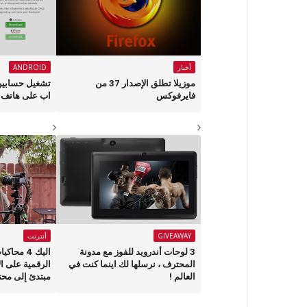
أخبار
ANDROID
موزيلا تطلق الإصدار 37 من
تشغيل حسابين
فايرفوكس
اب على هاتف أ
GIVEAWAY
أنترنت
3 لوحات أندرويد للفوز مع مدونة
اليك 4 مح
المحترف ، نرسلها لك اينما كنت في
الرقمية على ا
العالم !
مبتدئ إلى محت