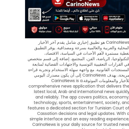
CarinoNews هو تطبيق إخباري شامل يقدم آخر الأخبار
لمحلية والعربية والعالمية بسرعة ومصداقية. يوفر التطبيق
غطية مستمرة لأهم الأحداث في السياسة، الاقتصاد،
لتكنولوجيا، الرياضة، الفن، المجتمع، إضافة إلى قسم متخصص
ي القرارات التعقيبية التونسية والاجتهادات القضائية لمتابعة
لمستجدات القانونية. مع واجهة سهلة الاستخدام وتجربة قراءة
مريحة، يهدف CarinoNews إلى أن يكون مصدرك اليومي
للأخبار والمعلومات الموثوقة.CarinoNews is a
comprehensive news application that delivers th
latest local, Arab and international news quickl
and reliably. The app covers politics, economy
technology, sports, entertainment, society, an
features a dedicated section for Tunisian Court o
Cassation decisions and legal updates. With 
simple interface and an easy reading experience
CarinoNews is your daily source for trusted new