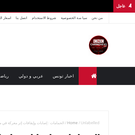
عاجل
من نحن
سيا سة الخصوصية
شروط الاستخدام
اتصل بنا
اسعار ال
اخبار تونس
عربي و دولي
رياض
متابعة القضايا عن بعد (وزارة العدل تونس)
Unlabelled
/
Home
/
الحمامات : إصابات وإيقافات إثر معركة في م