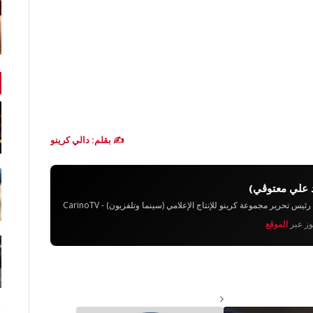
✍️ بقلم: دالي كرينو
 علي معتوڨي)
تحرير مجموعة كرينو للإنتاج الإعلامي (سينما وتلفزيون) - CarinoTV
يوز عبر
الموقع