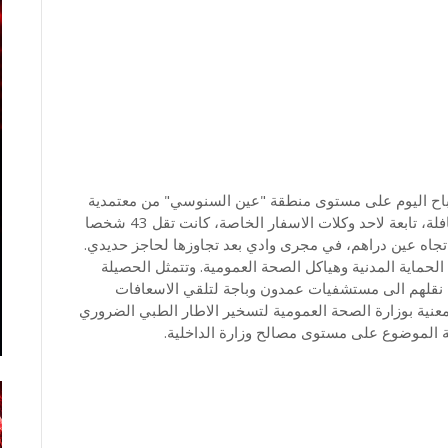
 صباح اليوم على مستوى منطقة "عين السنوسي" من معتمدية
عمدون ولاية باجة. وتتمثل صورة الحادث في سقوط حافلة، تابعة لاحد وكلات الاسفار الخاصة، كانت تقل 43 شخصا
جاه عين دراهم، في مجرى وادي بعد تجاوزها لحاجز حديدي.
حماية المدنية وهياكل الصحة العمومية. وتتمثل الحصيلة
 في وفاة 22 شخصا واصابة 21اخرين تم نقلهم الى مستشفيات عمدون وباجة لتلقي الاسعافات
لمعنية بوزارة الصحة العمومية لتسخير الاطار الطبي الضروري
بعة الموضوع على مستوى مصالح وزارة الداخلية.