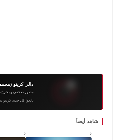
دالي كرينو (محمد
مصور صحفي ومخرج، رئيس 
تابعوا كل جديد كرينو ن
شاهد أيضاً