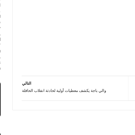
ا
e
y
,
d
f
a
,
s
.
التالي
والي باجة يكشف معطيات أولية لحادثة انقلاب الحافلة