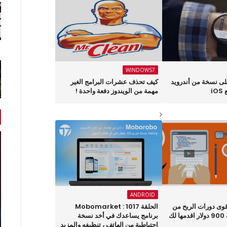
WINDOWS7
ى نسخة من أندرويد
كيف تحذف عشرات البرامج الغير
i
مهمة من الويندوز دفعة واحدة !
ANDROID
قوى دورات الربح من
الحلقة 1017 : Mobomarket
الانترنت بقيمة 900 دولار اقدمها لك
برنامج يساعدك في أخد نسخة
إحتياطية من الهاتف ، تنظيفه والمزيد