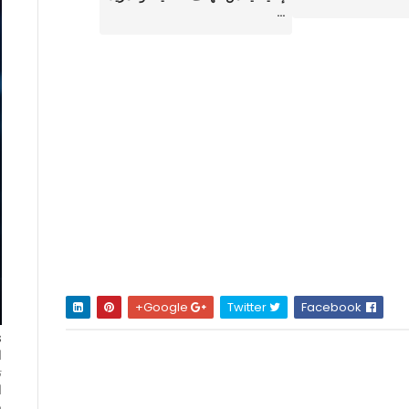
...
Google+
Twitter
Facebook
ا
ت
ا
ف