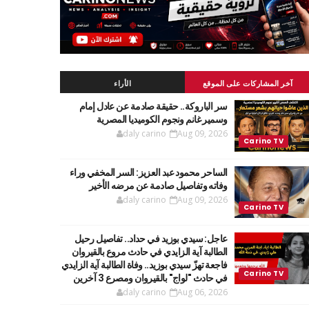
آخر المشاركات على الموقع
الأراء
سر الباروكة.. حقيقة صادمة عن عادل إمام
وسمير غانم ونجوم الكوميديا المصرية
daly carino
Aug 09, 2026
الساحر محمود عبد العزيز: السر المخفي وراء
وفاته وتفاصيل صادمة عن مرضه الأخير
daly carino
Aug 09, 2026
عاجل: سيدي بوزيد في حداد.. تفاصيل رحيل
الطالبة آية الزايدي في حادث مروع بالقيروان
فاجعة تهزّ سيدي بوزيد.. وفاة الطالبة آية الزايدي
في حادث "لواج" بالقيروان ومصرع 3 آخرين
daly carino
Aug 06, 2026