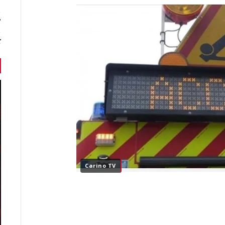
7 أخبا
ك
Carino TV