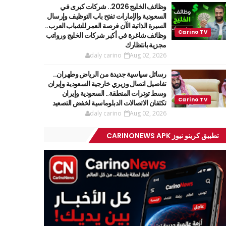
وظائف الخليج 2026.. شركات كبرى في
السعودية والإمارات تفتح باب التوظيف وإرسال
السيرة الذاتية الآن فرصة العمر للشباب العرب..
وظائف شاغرة في أكبر شركات الخليج ورواتب
مجزية بانتظارك
daly carino
Aug 02, 2026
رسائل سياسية جديدة من الرياض وطهران..
تفاصيل اتصال وزيري خارجية السعودية وإيران
وسط توترات المنطقة.. السعودية وإيران
تكثفان الاتصالات الدبلوماسية لخفض التصعيد
daly carino
Aug 02, 2026
تطبيق كرينو نيوز CARINONEWS APK