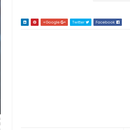
Google+
Twitter
Facebook
ا
ت