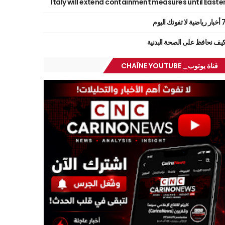
Italy will extend containment measures until Easte
ر رياضية لا تفوتك اليوم
يف نحافظ على الصحة البدنية
قناة يوتوب_ CHAÎNE YOUTUBE