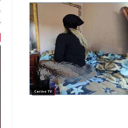
r
7 أخبا
ك
Carino TV