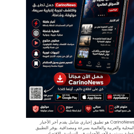
CarinoNews هو تطبيق إخباري شامل يقدم آخر الأخبار
لمحلية والعربية والعالمية بسرعة ومصداقية. يوفر التطبيق
غطية مستمرة لأهم الأحداث في السياسة، الاقتصاد،