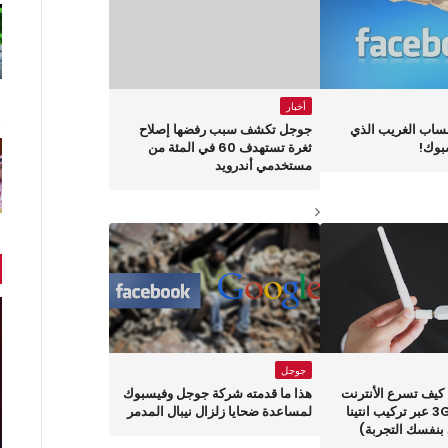
أخبار
ساب الغريب الذي
جوجل تكشف سبب رفضها إصلاح
بوك!
ثغرة تستهدف 60 في المئة من
مستخدمي أندرويد
جوجل
حلقة 1042 : كيف تسرع الأنترنت
هذا ما قدمته شركة جوجل وفيسبوك
في موديم الـ 3G عبر تركيب انتينا
لمساعدة ضحايا زلزال نيبال المدمر
بنفسك التجربة)