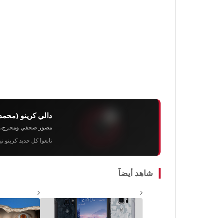
دالي كرينو (محمد
مصور صحفي ومخرج، رئيس 
تابعوا كل جديد كرينو ن
شاهد أيضاً