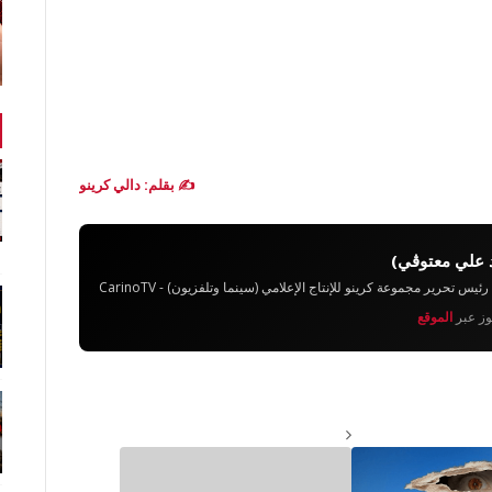
✍️ بقلم: دالي كرينو
 علي معتوڨي)
تحرير مجموعة كرينو للإنتاج الإعلامي (سينما وتلفزيون) - CarinoTV
يوز عبر
الموقع