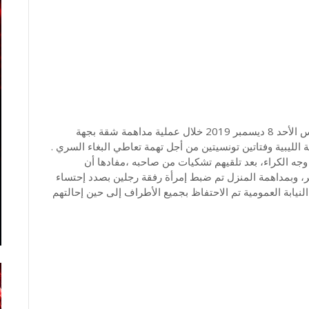
تمكن أعوان منطقة الأمن الوطني سوسة الشمالية أمس الأحد 8 ديسمبر 2019 خلال عملية مداهمة شقة بجهة
لليبية وفتاتين تونسيتين من أجل تهمة تعاطي البغاء السري .
ه الكراء، بعد تلقيهم تشكيات من صاحبه ،مفادها أن
 وبمداهمة المنزل تم ضبط إمرأة رفقة رجلين بصدد إحتساء
لنيابة العمومية تم الاحتفاظ بجميع الأطراف إلى حين إحالتهم