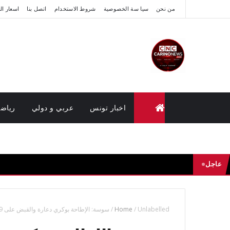
من نحن
سيا سة الخصوصية
شروط الاستخدام
اتصل بنا
اسعار ال
اخبار تونس
عربي و دولي
رياض
متابعة القضايا عن بعد (وزارة العدل تونس)
عاجل
Unlabelled
/
Home
/
سوسة: الإطاحة بوكري دعارة والقبض على 9 اشخاص من بينهم 4 ليبيين