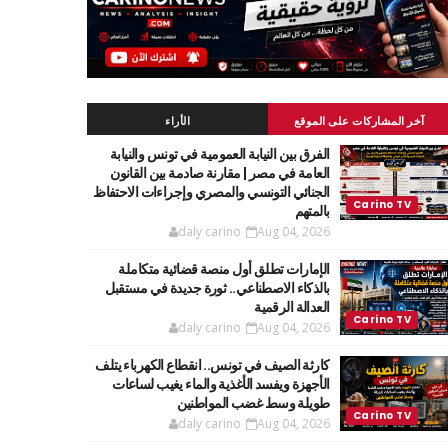
آخر المشاركات على الموقع
الأراء
الفرق بين النيابة العمومية في تونس والنيابة
العامة في مصر | مقارنة صادمة بين القانون
الجنائي التونسي والمصري وإجراءات الاحتفاظ
بالمتهم
daly carino
Aug 04, 2026
الإمارات تطلق أول منصة قضائية متكاملة
بالذكاء الاصطناعي.. ثورة جديدة في مستقبل
العدالة الرقمية
daly carino
Aug 04, 2026
كارثة الصيف في تونس.. انقطاع الكهرباء يتلف
الأجهزة ويفسد الأغذية والماء يغيب لساعات
طويلة وسط غضب المواطنين
daly carino
Aug 04, 2026