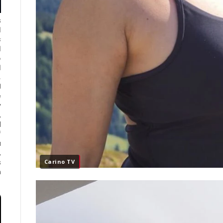
ا
ت
ا
ف
ا
e
y
,
d
f
a
,
s
Carino TV
.