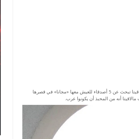
في الدعوة عامة للجميع المليارديرة الأسبانية كوكا مالاقيتا تبحث عن 5 أصدقاء للعيش معها «مجانا» في قصرها
مالاقيتا أنه من المحبذ أن يكونوا عرب.