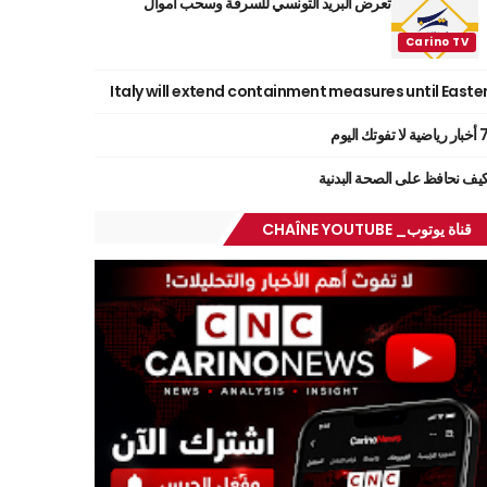
تعرض البريد التونسي للسرقة وسحب أموال
Italy will extend containment measures until Easte
ر رياضية لا تفوتك اليوم
يف نحافظ على الصحة البدنية
قناة يوتوب_ CHAÎNE YOUTUBE