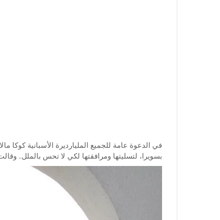
بسويرا، لتسليتها ومرافقتها لكي لا تحس بالملل.. وقالت 