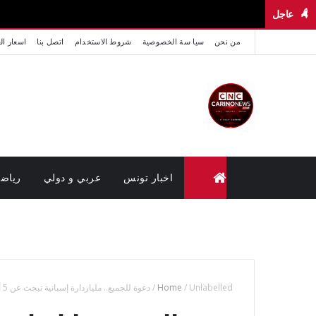
عاجل
من نحن
سيا سة الخصوصية
شروط الاستخدام
اتصل بنا
اسعار ال
اخبار تونس
عربي و دولي
رياض
متابعة القضايا عن بعد (وزارة العدل تونس)
Unlabelled
/
Home
/
دعوة للجميع.. ملياردارة إسبانية تبحث عن 5 أصدقاء عرب للعيش معها في قصرها وتسليتها (صور)