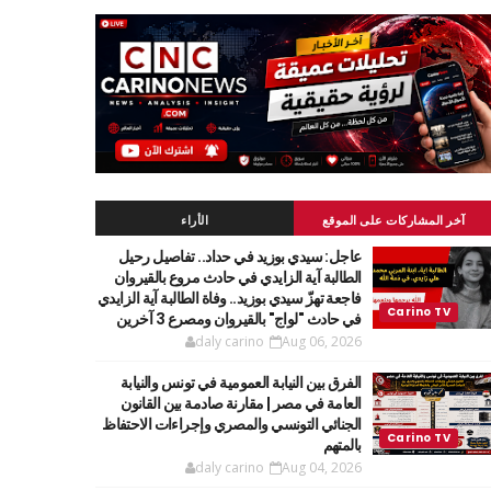
آخر المشاركات على الموقع
الأراء
عاجل: سيدي بوزيد في حداد.. تفاصيل رحيل
الطالبة آية الزايدي في حادث مروع بالقيروان
فاجعة تهزّ سيدي بوزيد.. وفاة الطالبة آية الزايدي
في حادث "لواج" بالقيروان ومصرع 3 آخرين
daly carino
Aug 06, 2026
الفرق بين النيابة العمومية في تونس والنيابة
العامة في مصر | مقارنة صادمة بين القانون
الجنائي التونسي والمصري وإجراءات الاحتفاظ
بالمتهم
daly carino
Aug 04, 2026