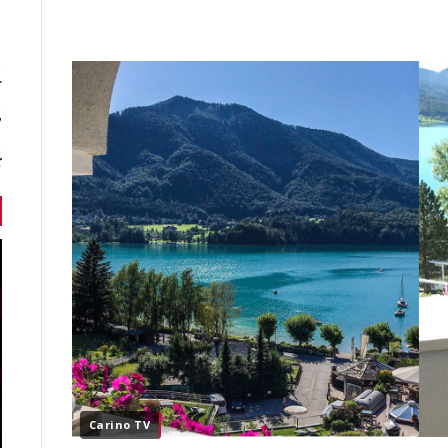
r
7 أخبا
ك
Carino TV