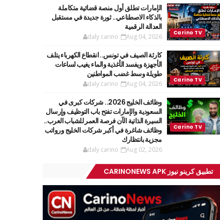
الإمارات تطلق أول منصة قضائية متكاملة
بالذكاء الاصطناعي.. ثورة جديدة في مستقبل
العدالة الرقمية
daly carino
Aug 04, 2026
كارثة الصيف في تونس.. انقطاع الكهرباء يتلف
الأجهزة ويفسد الأغذية والماء يغيب لساعات
طويلة وسط غضب المواطنين
daly carino
Aug 04, 2026
وظائف الخليج 2026.. شركات كبرى في
السعودية والإمارات تفتح باب التوظيف وإرسال
السيرة الذاتية الآن فرصة العمر للشباب العرب..
وظائف شاغرة في أكبر شركات الخليج ورواتب
مجزية بانتظارك
daly carino
Aug 02, 2026
تطبيق كرينو نيوز CARINONEWS APK