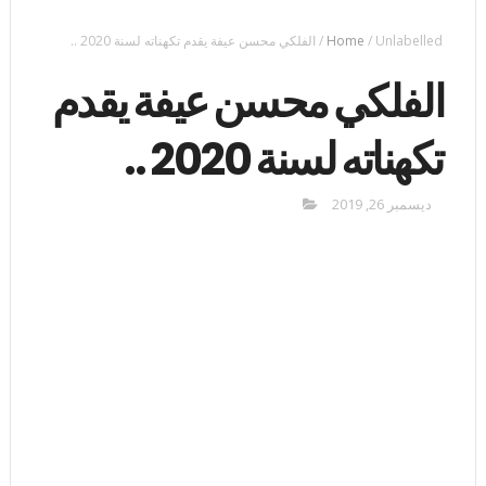
Unlabelled
/
Home
/
ﺍﻟﻔﻠﻜﻲ ﻣﺤﺴﻦ ﻋﻴﻔﺔ يقدم تكهناته لسنة 2020 ..
ﺍﻟﻔﻠﻜﻲ ﻣﺤﺴﻦ ﻋﻴﻔﺔ يقدم
تكهناته لسنة 2020 ..
ديسمبر 26, 2019