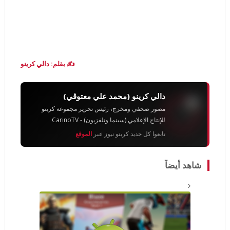
✍️ بقلم: دالي كرينو
دالي كرينو (محمد علي معتوڨي)
مصور صحفي ومخرج، رئيس تحرير مجموعة كرينو
للإنتاج الإعلامي (سينما وتلفزيون) - CarinoTV
تابعوا كل جديد كرينو نيوز عبر
الموقع
شاهد أيضاً