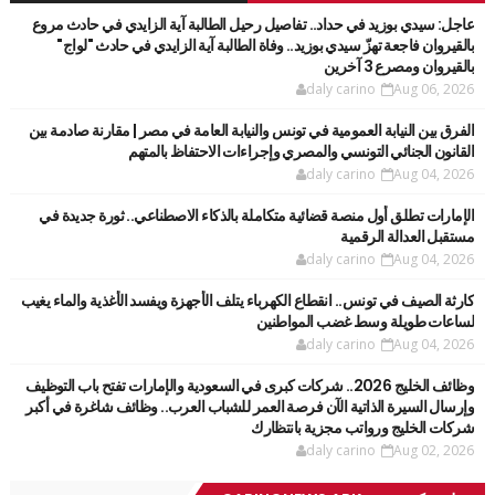
عاجل: سيدي بوزيد في حداد.. تفاصيل رحيل الطالبة آية الزايدي في حادث مروع
بالقيروان فاجعة تهزّ سيدي بوزيد.. وفاة الطالبة آية الزايدي في حادث "لواج"
بالقيروان ومصرع 3 آخرين
daly carino
Aug 06, 2026
الفرق بين النيابة العمومية في تونس والنيابة العامة في مصر | مقارنة صادمة بين
القانون الجنائي التونسي والمصري وإجراءات الاحتفاظ بالمتهم
daly carino
Aug 04, 2026
الإمارات تطلق أول منصة قضائية متكاملة بالذكاء الاصطناعي.. ثورة جديدة في
مستقبل العدالة الرقمية
daly carino
Aug 04, 2026
كارثة الصيف في تونس.. انقطاع الكهرباء يتلف الأجهزة ويفسد الأغذية والماء يغيب
لساعات طويلة وسط غضب المواطنين
daly carino
Aug 04, 2026
وظائف الخليج 2026.. شركات كبرى في السعودية والإمارات تفتح باب التوظيف
وإرسال السيرة الذاتية الآن فرصة العمر للشباب العرب.. وظائف شاغرة في أكبر
شركات الخليج ورواتب مجزية بانتظارك
daly carino
Aug 02, 2026