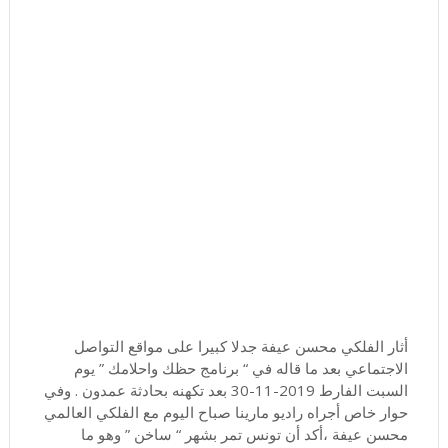
ﺃﺛﺎﺭ ﺍﻟﻔﻠﻜﻲ ﻣﺤﺴﻦ ﻋﻴﻔﺔ ﺟﺪﻻ ﻛﺒﻴﺮﺍ ﻋﻠﻰ ﻣﻮﺍﻗﻊ ﺍﻟﺘﻮﺍﺻﻞ
ﺍﻻﺟﺘﻤﺎﻋﻲ ﺑﻌﺪ ﻣﺎ ﻗﺎﻟﻪ ﻓﻲ “ ﺑﺮﻧﺎﻣﺞ ﺣﻈﻚ ﻭﺍﺣﻼﻣﻚ ” ﻳﻮﻡ
ﺍﻟﺴﺒﺖ ﺍﻟﻔﺎﺭﻁ 2019-11-30 ﺑﻌﺪ ﺗﻜﻬﻨﻪ ﺑﺤﺎﺩﺛﺔ ﻋﻤﺪﻭﻥ . ﻭﻓﻲ
ﺣﻮﺍﺭ ﺧﺎﺹ ﺃﺟﺮﺍﻩ ﺭﺍﺩﻳﻮ ﻣﺎﺭﻳﻨﺎ ﺻﺒﺎﺡ ﺍﻟﻴﻮﻡ ﻣﻊ ﺍﻟﻔﻠﻜﻲ ﺍﻟﻌﺎﻟﻤﻲ
ﻣﺤﺴﻦ ﻋﻴﻔﺔ ،ﺃﻛﺪ ﺃﻥ ﺗﻮﻧﺲ ﺗﻤﺮ ﺑﺸﻬﺮ “ ﺳﺎﺧﻦ ” ﻭﻫﻮ ﻣﺎ