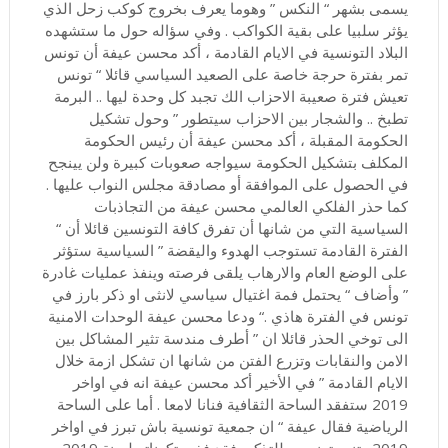
ﻳﺴﻤﻰ ﺑﺸﻬﺮ “ ﺍﻟﻨﻜﺲ ” ﻭﻫﻮﻣﺎ ﻳﻌﺮﻑ ﺑﺨﺮﻭﺝ ﻛﻮﻛﺐ ﺯﺣﻞ ﺍﻟﺬﻱ
ﻳﺆﺛﺮ ﺳﻠﺒﻴﺎ ﻋﻠﻰ ﺑﻘﻴﺔ ﺍﻟﻜﻮﺍﻛﺐ . ﻭﻓﻲ ﺳﺆﺍﻟﻪ ﺣﻮﻝ ﻣﺎ ﺳﺘﺸﻬﺪﻩ
ﺍﻟﺒﻼﺩ ﺍﻟﺘﻮﻧﺴﻴﺔ ﻓﻲ ﺍﻻﻳﺎﻡ ﺍﻟﻘﺎﺩﻣﺔ ، ﺃﻛﺪ ﻣﺤﺴﻦ ﻋﻴﻔﺔ ﺃﻥ ﺗﻮﻧﺲ
ﺗﻤﺮ ﺑﻔﺘﺮﺓ ﺣﺮﺟﺔ ﺧﺎﺻﺔ ﻋﻠﻰ ﺍﻟﺼﻌﻴﺪ ﺍﻟﺴﻴﺎﺳﻲ ﻗﺎﺋﻼ “ ﺗﻮﻧﺲ
ﺗﻌﻴﺶ ﻓﺘﺮﺓ ﺻﻌﻴﺒﺔ ﺍﻻﺣﺰﺍﺏ ﺍﻟﻚ ﺗﺠﺒﺪ ﻛﻞ ﻭﺣﺪﺓ ﻟﻴﻬﺎ .. ﺍﻟﺒﺮﻣﺔ
ﺗﻄﺒﺦ .. ﻭﺍﻟﺸﺠﺎﺭ ﺑﻴﻦ ﺍﻻﺣﺰﺍﺏ ﺳﻴﺘﻄﻮﺭ ” ﻭﺣﻮﻝ ﺗﺸﻜﻴﻞ
ﺍﻟﺤﻜﻮﻣﺔ ﺍﻟﻤﻘﺒﻠﺔ ، ﺃﻛﺪ ﻣﺤﺴﻦ ﻋﻴﻔﺔ ﺃﻥ ﺭﺋﻴﺲ ﺍﻟﺤﻜﻮﻣﺔ
ﺍﻟﻤﻜﻠﻒ ﺑﺘﺸﻜﻴﻞ ﺍﻟﺤﻜﻮﻣﺔ ﺳﻴﻮﺍﺟﻪ ﺻﻌﻮﺑﺎﺕ ﻛﺒﻴﺮﺓ ﻭﻟﻦ ﻳﻴﻨﺠﺢ
ﻓﻲ ﺍﻟﺤﺼﻮﻝ ﻋﻠﻰ ﺍﻟﻤﻮﺍﻓﻘﺔ ﺃﻭ ﻣﺼﺎﺩﻗﺔ ﻣﺠﻠﺲ ﺍﻟﻨﻮﺍﺏ ﻋﻠﻴﻬﺎ .
ﻛﻤﺎ ﺣﺬﺭ ﺍﻟﻔﻠﻜﻲ ﺍﻟﻌﺎﻟﻤﻲ ﻣﺤﺴﻦ ﻋﻴﻔﺔ ﻣﻦ ﺍﻟﺘﺠﺎﺫﺑﺎﺕ
ﺍﻟﺴﻴﺎﺳﻴﺔ ﺍﻟﺘﻲ ﻣﻦ ﺷﺎﻧﻬﺎ ﺃﻥ ﺗﻔﺮﻕ ﻛﺎﻓﺔ ﺍﻟﺘﻮﻧﺴﻴﻦ ﻗﺎﺋﻼ ﺃﻥ “
ﺍﻟﻔﺘﺮﺓ ﺍﻟﻘﺎﺩﻣﺔ ﺗﺴﺘﻮﺟﺐ ﺍﻟﻬﺪﻭﺀ ﻭﺍﻟﻴﻘﻀﺔ ” ﺍﻟﺴﻴﺎﺳﻴﺔ ﺳﺘﺆﺛﺮ
ﻋﻠﻰ ﺍﻟﻮﺿﻊ ﺍﻟﻌﺎﻡ ﻭﺍﻻﺭﻫﺎﺏ ﻳﻠﻘﻰ ﻓﺮﺻﺘﻪ ﻭﻳﻨﻔﺬ ﻋﻤﻠﻴﺎﺕ ﻏﺎﺩﺭﺓ
” ﻭﺃﺿﺎﻑ “ ﻳﺤﺘﻤﻞ ﻓﻤﺔ ﺍﻏﺘﻴﺎﻝ ﺳﻴﺎﺳﻲ ﻻﻧﺜﻰ ﺍﻭ ﺫﻛﺮ ﺑﺎﺭﺯ ﻓﻲ
ﺗﻮﻧﺲ ﻓﻲ ﺍﻟﻔﺘﺮﺓ ﻫﺎﺫﻱ .“ ﻭﺩﻋﺎ ﻣﺤﺴﻦ ﻋﻴﻔﺔ ﺍﻟﻮﺣﺪﺍﺕ ﺍﻻﻣﻨﻴﺔ
ﺍﻟﻰ ﺗﻮﺧﻲ ﺍﻟﺤﺬﺭ ﻗﺎﺋﻼ ﺍﻥ ” ﺃﻃﺮﻑ ﻣﻨﺪﺳﺔ ﺗﺜﻴﺮ ﺍﻟﻤﺸﺎﻛﻞ ﺑﻴﻦ
ﺍﻻﻣﻦ ﻭﺍﻟﻨﻘﺎﺑﺎﺕ ﻭﺗﺰﺭﻉ ﺍﻟﻔﺘﻦ ﻣﻦ ﺷﺎﻧﻬﺎ ﺍﻥ ﺗﺸﻜﻞ ﺍﺯﻣﺔ ﺧﻼﻝ
ﺍﻻﻳﺎﻡ ﺍﻟﻘﺎﺩﻣﺔ ” ﻓﻲ ﺍﻷﺧﻴﺮ ﺃﻛﺪ ﻣﺤﺴﻦ ﻋﻴﻔﺔ ﺍﻧﻪ ﻓﻲ ﺍﻭﺍﺧﺮ
2019 ﺳﺘﻔﻘﺪ ﺍﻟﺴﺎﺣﺔ ﺍﻟﺜﻘﺎﻓﻴﺔ ﻓﻨﺎﻧﺎ ﻻﻣﻌﺎ . ﺃﻣﺎ ﻋﻠﻰ ﺍﻟﺴﺎﺣﺔ
ﺍﻟﺮﻳﺎﺿﻴﺔ ﻓﻘﺎﻝ ﻋﻴﻔﺔ “ ﺍﻥ ﺟﻤﻌﻴﺔ ﺗﻮﻧﺴﻴﺔ ﺑﺎﺵ ﺗﺒﺮﺯ ﻓﻲ ﺍﻭﺍﺧﺮ