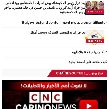
بعد قرار رئيس الحكومة لتعويض القنوات الخاصة لمواجهة افلاس
من جراء أزمة كورونا... عاطف بن حسين في حالة هيسترية يهاجم
رئيس الحكومة بقوة
Italy will extend containment measures until Easter
تعرض البريد التونسي للسرقة وسحب أموال
7 أخبار رياضية لا تفوتك اليوم
كيف نحافظ على الصحة البدنية
قناة يوتوب_ CHAÎNE YOUTUBE