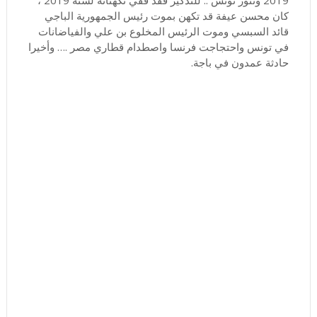
2019 ﻭﺗﻨﻮﺭ ﺗﻮﻧﺲ .. ﻟﻠﺘﺬﻛﻴﺮ ﻓﻘﺪ ﻓﻔﻲ ﺗﻜﻬﻨﺎﺗﻪ ﻟﺴﻨﺔ 2019 ،
ﻛﺎﻥ ﻣﺤﺴﻦ ﻋﻴﻔﺔ ﻗﺪ ﺗﻜﻬﻦ ﺑﻤﻮﺕ ﺭﺋﻴﺲ ﺍﻟﺠﻤﻬﻮﺭﻳﺔ ﺍﻟﺒﺎﺟﻲ
ﻗﺎﺋﺪ ﺍﻟﺴﺒﺴﻲ ﻭﻣﻮﺕ ﺍﻟﺮﺋﻴﺲ ﺍﻟﻤﺨﻠﻮﻉ ﺑﻦ ﻋﻠﻲ ﻭﺍﻟﻔﻴﺎﺿﺎﻧﺎﺕ
ﻓﻲ ﺗﻮﻧﺲ ﻭﺍﺣﺘﺠﺎﺟﺖ ﻓﺮﻧﺴﺎ ﻭﺍﺻﻄﺪﺍﻡ ﻗﻄﺎﺭﻱ ﻣﺼﺮ .… ﻭﺃﺧﻴﺮﺍ
ﺣﺎﺩﺛﺔ ﻋﻤﺪﻭﻥ ﻓﻲ ﺑﺎﺟﺔ.