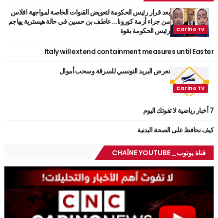
بعد قرار رئيس الحكومة لتعويض القنوات الخاصة لمواجهة افلاس
من جراء أزمة كورونا... عاطف بن حسين في حالة هيسترية يهاجم
رئيس الحكومة بقوة
Italy will extend containment measures until Easter
تعرض البريد التونسي للسرقة وسحب أموال
7 أخبار رياضية لا تفوتك اليوم
كيف نحافظ على الصحة البدنية
قناة يوتوب_ CHAÎNE YOUTUBE