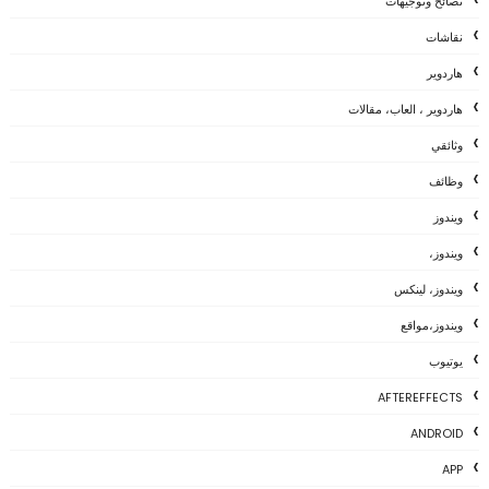
نصائح وتوجيهات
نقاشات
هاردوير
هاردوير ، العاب، مقالات
وثائقي
وظائف
ويندوز
ويندوز،
ويندوز، لينكس
ويندوز،مواقع
يوتيوب
AFTEREFFECTS
ANDROID
APP