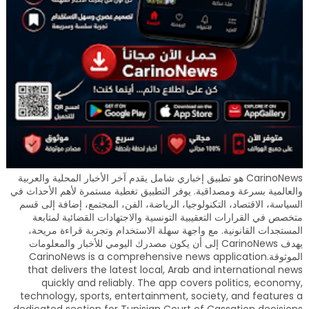
CarinoNews هو تطبيق إخباري شامل يقدم آخر الأخبار المحلية والعربية
والعالمية بسرعة ومصداقية. يوفر التطبيق تغطية مستمرة لأهم الأحداث في
السياسة، الاقتصاد، التكنولوجيا، الرياضة، الفن، المجتمع، إضافة إلى قسم
متخصص في القرارات التعقيبية التونسية والاجتهادات القضائية لمتابعة
المستجدات القانونية. مع واجهة سهلة الاستخدام وتجربة قراءة مريحة،
يهدف CarinoNews إلى أن يكون مصدرك اليومي للأخبار والمعلومات
الموثوقة.CarinoNews is a comprehensive news application
that delivers the latest local, Arab and international news
quickly and reliably. The app covers politics, economy,
technology, sports, entertainment, society, and features a
dedicated section for Tunisian Court of Cassation decisions