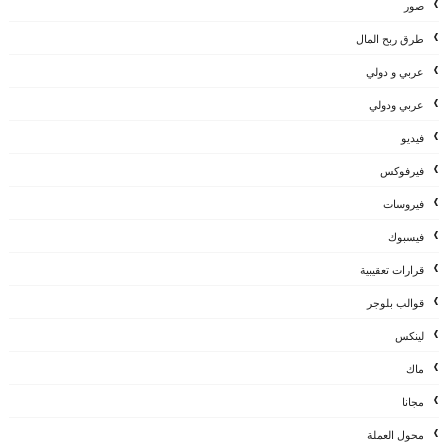
صور
طرق ربح المال
عربي و دولي
عربي ودولي
فيديو
فيرفوكس
فيروسات
فيسبوك
قرارات تعقيبية
قوالب بلوجر
لينكس
ماك
مجانا
محول العملة