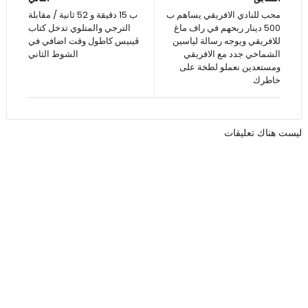
محب للنادي الافريقي يساهم ب
ب 15 دقيقة و 52 ثانية / مقابلة
500 دينار ربحهم في راف ماغ
الترجي والمتلوي تدخل كتاب
للافريقي ويوجه رسالة لياسين
ڨينيس كاطول وقت اضافي في
الشماخي جدد مع الافريقي
الشوط الثاني
ومستعدين نعملو لطخة على
خاطرك
ليست هناك تعليقات