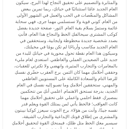
والمثابرة والتصميم على تحقيق النجاح لهذا البرج، سيكون
العام الجديد عامًا استثنائيًا في حياتكِ، ربما تمرين ببعض
المشاكل والمنغّصات في الحب والعمل في الشهور الأولى
من العام. كوني قوية ولا تستسلمي مهما جرى، فهي سحابة
غائمة وستمرّ بسلام بقية العام. الثور- صفحة جديدة بفضل
كوكب المشترى سيحالفكِ الحظ والنجاح هذا العام، فأنتِ
بصدد شخصية جديدة محظوظة وايجابية، وستحققين في
العام الجديد مكاسب وأرباحًا لم تكن يومًا في مخيلتك،
وسيكون هذا العام نقطة تحول محورية في حياتكِ للبدء من
جديد على الصعيدين العملي والعاطفي. استعدي لعام مليء
بالمغامرات والتجارب المثيرة، وانهضي ولا تكترثي للعقبات،
وحققي أحلامكِ مهما كان الثمن. برج العقرب حضّري نفسكِ
للرضا التام والسعادة الكاملة على المستويين العاطفي
والمهني، ستحققين أحلامكِ وما تصبو إليه نفسكِ في العام
الجديد، بدرجة تستحق الاهتمام. اعلمي أنكِ من تتحكمين
بمصيركِ. فقط احلمي واعملي على تحقيق أحلامكِ مهما
كانت العواقب؛ فالحظ يأتي لمن يمتلك القوة ويعلم قدر
نفسه جيدًا، وأنت من هؤلاء. برج الحوت سيعزز كوكبا نيبتون
والمشترى من إطلاق قوتك الإبداعية والتجارب الشيقة،
سيسير معكِ الحظ مثل ظلكِ، فيمنحكِ القوة لتحقيق أحلامكِ