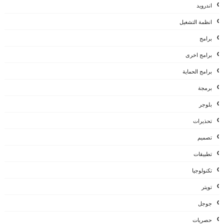
اندرويد
انظمة التشغيل
برامج
برامج اخرى
برامج الحماية
برمجة
بلوجر
تحذيرات
تصميم
تطبيقات
تكنولوجيا
تويتر
جوجل
حصريات