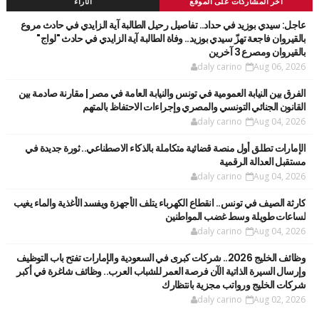
آخر المشاركات على الموقع
الأراء
عاجل: سيدي بوزيد في حداد.. تفاصيل رحيل الطالبة آية الزايدي في حادث مروع
بالقيروان فاجعة تهزّ سيدي بوزيد.. وفاة الطالبة آية الزايدي في حادث "لواج"
بالقيروان ومصرع 3 آخرين
daly carino
Aug 06, 2026
الفرق بين النيابة العمومية في تونس والنيابة العامة في مصر | مقارنة صادمة بين
القانون الجنائي التونسي والمصري وإجراءات الاحتفاظ بالمتهم
daly carino
Aug 04, 2026
الإمارات تطلق أول منصة قضائية متكاملة بالذكاء الاصطناعي.. ثورة جديدة في
مستقبل العدالة الرقمية
daly carino
Aug 04, 2026
كارثة الصيف في تونس.. انقطاع الكهرباء يتلف الأجهزة ويفسد الأغذية والماء يغيب
لساعات طويلة وسط غضب المواطنين
daly carino
Aug 04, 2026
وظائف الخليج 2026.. شركات كبرى في السعودية والإمارات تفتح باب التوظيف
وإرسال السيرة الذاتية الآن فرصة العمر للشباب العرب.. وظائف شاغرة في أكبر
شركات الخليج ورواتب مجزية بانتظارك
daly carino
Aug 02, 2026