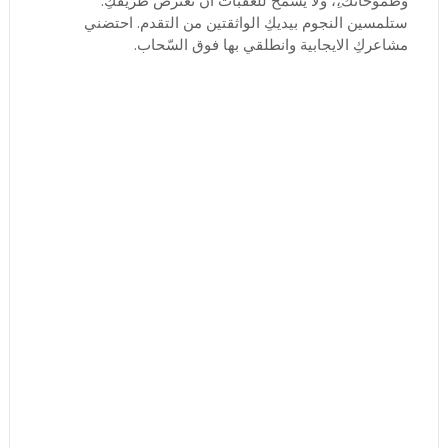
وطموحاتك،ِ، ولا يسمح للعقبات أن تعترض طريقكِ.
ستلمسين النجوم بيديكِ الواثقتين من التقدم. احتضني
مشاعركِ الايجابية وانطلقي بها فوق السّحاب.