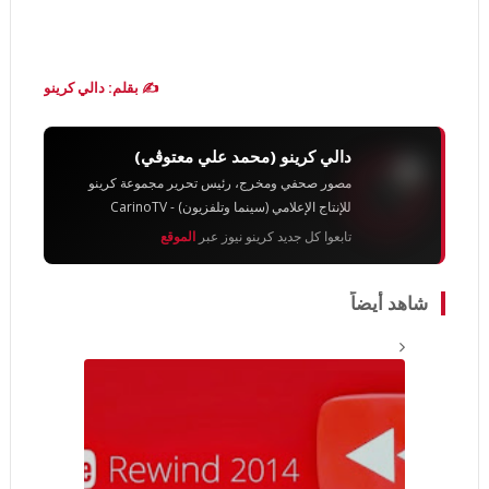
✍️ بقلم: دالي كرينو
دالي كرينو (محمد علي معتوڨي)
مصور صحفي ومخرج، رئيس تحرير مجموعة كرينو
للإنتاج الإعلامي (سينما وتلفزيون) - CarinoTV
تابعوا كل جديد كرينو نيوز عبر
الموقع
شاهد أيضاً