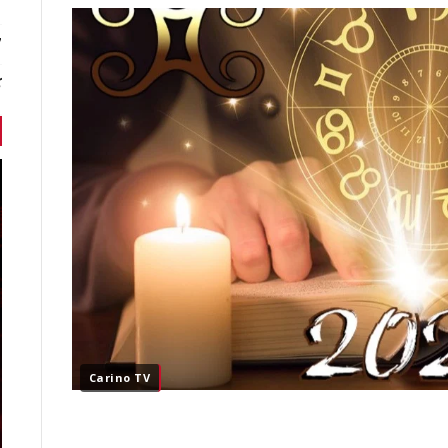
7 أخبا
ك
Carino TV