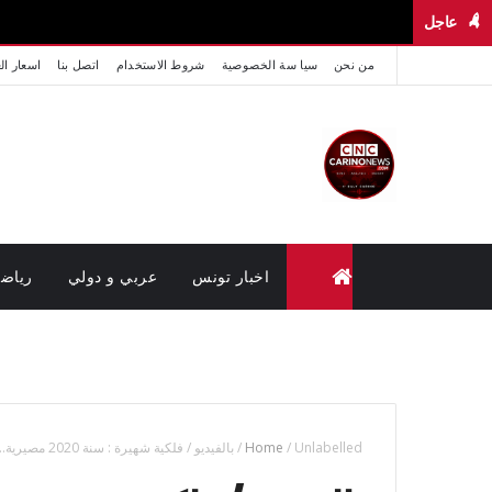
عاجل
من نحن
سيا سة الخصوصية
شروط الاستخدام
اتصل بنا
اسعار ال
اخبار تونس
عربي و دولي
رياض
متابعة القضايا عن بعد (وزارة العدل تونس)
Unlabelled
/
Home
/
بالفيديو / فلكية شهيرة : سنة 2020 مصيرية.. وهي أكثر "خطرا" من السنة الحالية وستطبع العصر كله !