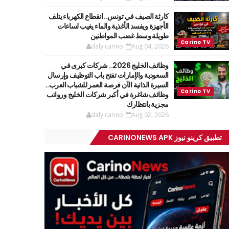
كارثة الصيف في تونس.. انقطاع الكهرباء يتلف
الأجهزة ويفسد الأغذية والماء يغيب لساعات
طويلة وسط غضب المواطنين
daly carino
Aug 04, 2026
وظائف الخليج 2026.. شركات كبرى في
السعودية والإمارات تفتح باب التوظيف وإرسال
السيرة الذاتية الآن فرصة العمر للشباب العرب..
وظائف شاغرة في أكبر شركات الخليج ورواتب
مجزية بانتظارك
daly carino
Aug 02, 2026
تطبيق كرينو نيوز CARINONEWS APK