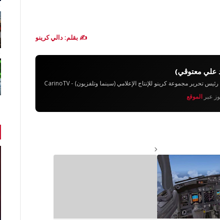
✍️ بقلم: دالي كرينو
 علي معتوڨي)
تحرير مجموعة كرينو للإنتاج الإعلامي (سينما وتلفزيون) - CarinoTV
يوز عبر
الموقع