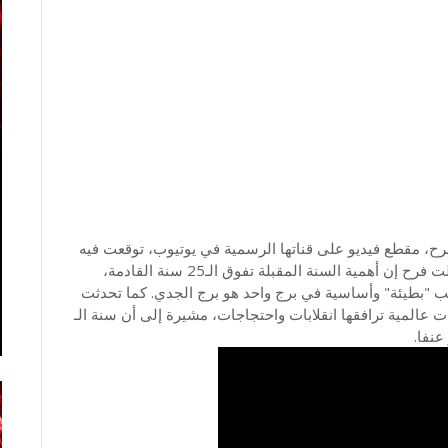
ي فرح، مقطع فيديو على قناتها الرسمية في يوتيوب، توقعت فيه
أن تكون سنة 2020 "مصيرية وستطبع العصر كله". وقالت فرح إن أهمية السنة المقبلة تفوق الـ25 سنة القادمة،
كب "بطيئة" وأساسية في برج واحد هو برج الجدي. كما تحدثت
 عالمية ترافقها انقلابات واحتجاجات، مشيرة إلى أن سنة الـ