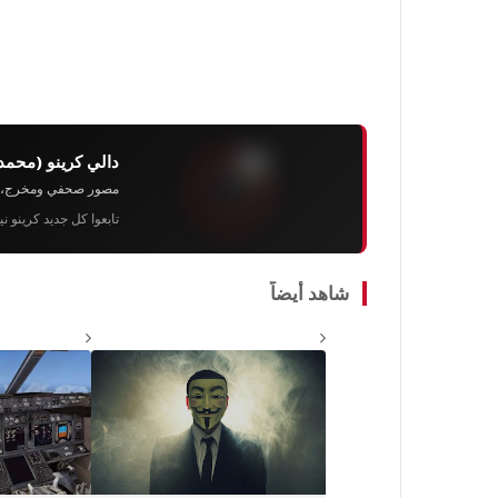
دالي كرينو (محمد
مصور صحفي ومخرج، رئيس 
تابعوا كل جديد كرينو ن
شاهد أيضاً