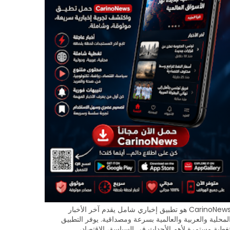
CarinoNews هو تطبيق إخباري شامل يقدم آخر الأخبار
لمحلية والعربية والعالمية بسرعة ومصداقية. يوفر التطبيق
غطية مستمرة لأهم الأحداث في السياسة، الاقتصاد،