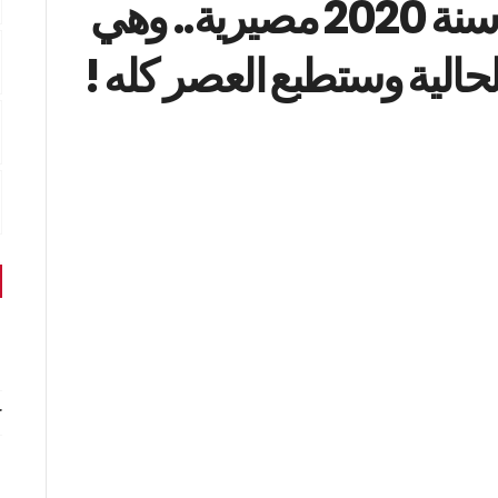
بالفيديو / فلكية شهيرة : سنة 2020 مصيرية.. وهي
حالية وستطبع العصر كله !
r