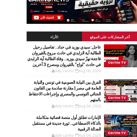
آخر المشاركات على الموقع
الأراء
عاجل: سيدي بوزيد في حداد.. تفاصيل رحيل
الطالبة آية الزايدي في حادث مروع بالقيروان
فاجعة تهزّ سيدي بوزيد.. وفاة الطالبة آية الزايدي
في حادث "لواج" بالقيروان ومصرع 3 آخرين
daly carino
Aug 06, 2026
الفرق بين النيابة العمومية في تونس والنيابة
العامة في مصر | مقارنة صادمة بين القانون
الجنائي التونسي والمصري وإجراءات الاحتفاظ
بالمتهم
daly carino
Aug 04, 2026
الإمارات تطلق أول منصة قضائية متكاملة
بالذكاء الاصطناعي.. ثورة جديدة في مستقبل
العدالة الرقمية
daly carino
Aug 04, 2026