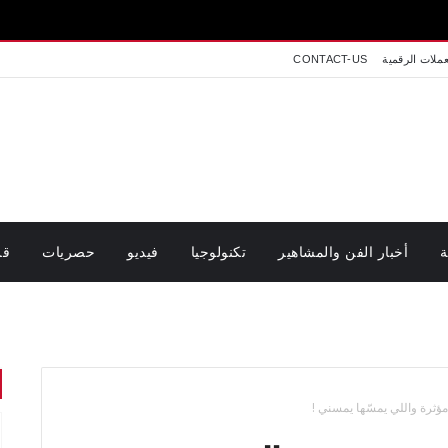
عملات الرقمية
CONTACT-US
ة
أخبار الفن والمشاهير
تكنولوجيا
فيديو
حصريات
قر
مؤثرة واللي يمسّها يمسني !