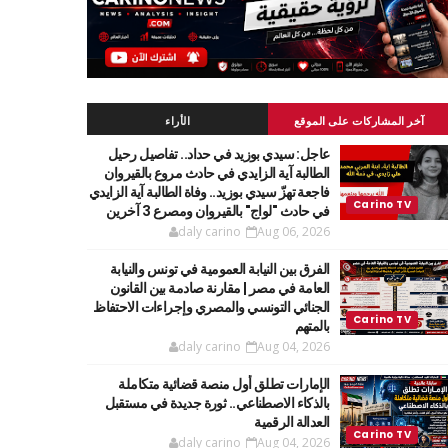
آخر المشاركات على الموقع
الأراء
عاجل: سيدي بوزيد في حداد.. تفاصيل رحيل
الطالبة آية الزايدي في حادث مروع بالقيروان
فاجعة تهزّ سيدي بوزيد.. وفاة الطالبة آية الزايدي
في حادث "لواج" بالقيروان ومصرع 3 آخرين
daly carino
Aug 06, 2026
الفرق بين النيابة العمومية في تونس والنيابة
العامة في مصر | مقارنة صادمة بين القانون
الجنائي التونسي والمصري وإجراءات الاحتفاظ
بالمتهم
daly carino
Aug 04, 2026
الإمارات تطلق أول منصة قضائية متكاملة
بالذكاء الاصطناعي.. ثورة جديدة في مستقبل
العدالة الرقمية
daly carino
Aug 04, 2026