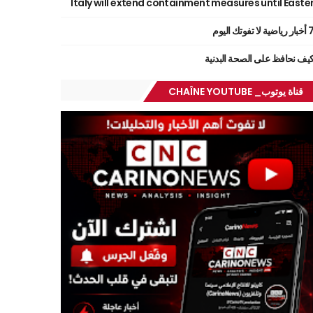
Italy will extend containment measures until Easte
ر رياضية لا تفوتك اليوم
يف نحافظ على الصحة البدنية
قناة يوتوب_ CHAÎNE YOUTUBE