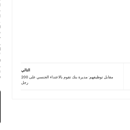
ا
ف
ا
e
y
,
d
f
a
,
التالي
s
.
مقابل توظيفهم: مديرة بنك تقوم بالاعتداء الجنسي على 200
رجل