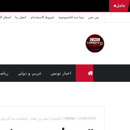
عاجل
من نحن
سيا سة الخصوصية
شروط الاستخدام
اتصل بنا
اسعار ال
اخبار تونس
عربي و دولي
رياض
متابعة القضايا عن بعد (وزارة العدل تونس)
Unlabelled
/
Home
/
بالفيديو / منذر بن عمار : شخصية بية الزردي 