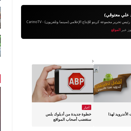
 علي معتوڨي)
تحرير مجموعة كرينو للإنتاج الإعلامي (سينما وتلفزيون) - CarinoTV
يوز عبر
الموقع
أخبار
لأندرويد لهذا
خطوة جديدة من أدبلوك بلس
ستغضب أصحاب المواقع