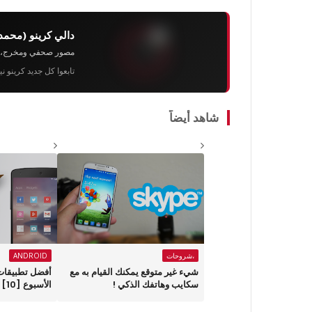
دالي كرينو (محمد
مصور صحفي ومخرج، رئيس 
تابعوا كل جديد كرينو ن
شاهد أيضاً
،شروحات
ANDROID
شيء غير متوقع يمكنك القيام به مع
أفضل تطبيقات ا
سكايب وهاتفك الذكي !
الأسبوع ‏[10]