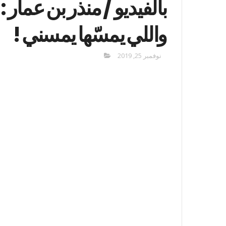
بالفيديو / منذر بن عمار
واللي يمسّها يمسني !
نوفمبر 25, 2019