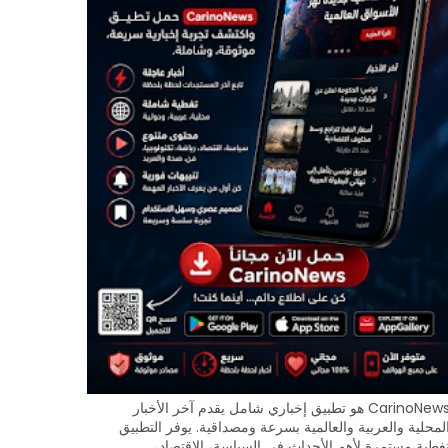
CarinoNews هو تطبيق إخباري شامل يقدم آخر الأخبار
لمحلية والعربية والعالمية بسرعة ومصداقية. يوفر التطبيق
غطية مستمرة لأهم الأحداث في السياسة، الاقتصاد،