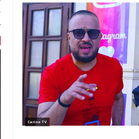
r
7 أخبا
ك
Carino TV