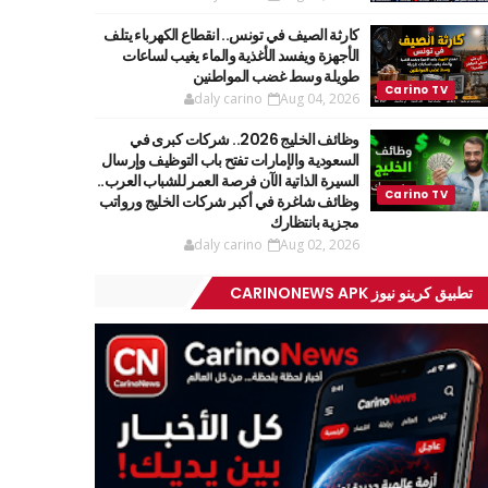
كارثة الصيف في تونس.. انقطاع الكهرباء يتلف
الأجهزة ويفسد الأغذية والماء يغيب لساعات
طويلة وسط غضب المواطنين
daly carino
Aug 04, 2026
وظائف الخليج 2026.. شركات كبرى في
السعودية والإمارات تفتح باب التوظيف وإرسال
السيرة الذاتية الآن فرصة العمر للشباب العرب..
وظائف شاغرة في أكبر شركات الخليج ورواتب
مجزية بانتظارك
daly carino
Aug 02, 2026
تطبيق كرينو نيوز CARINONEWS APK