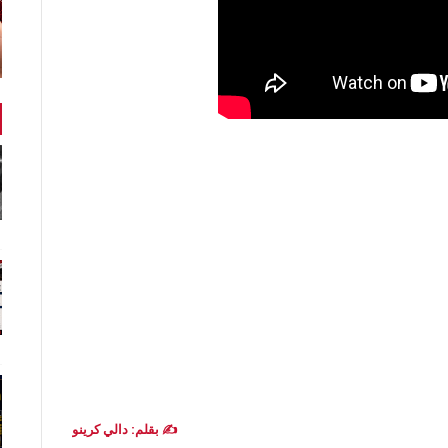
✍️ بقلم: دالي كرينو