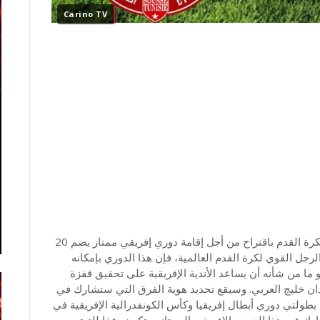
Carino TV
تقدم السويسري جياني إنفانتينو رئيس الاتحاد الدولي لكرة القدم باقتراح من أجل إقامة دوري إفريقي ممتاز يضم 20
لرجل القوي لكرة القدم العالمية، فإن هذا الدوري بإمكانه
بقيمة 200 مليون دولار، وهو ما من شأنه أن يساعد الأندية الإفريقية على تحقيق قفزة
لبلدان خليج العربي. وسيقع تحديد هوية الفرق التي ستشارك في
بطولتي دوري أبطال إفريقيا وكأس الكونفدرالية الإفريقية في
ي سشارك في هذا الدوري الإفريقي الممتاز ستكون وفقا للترتيب