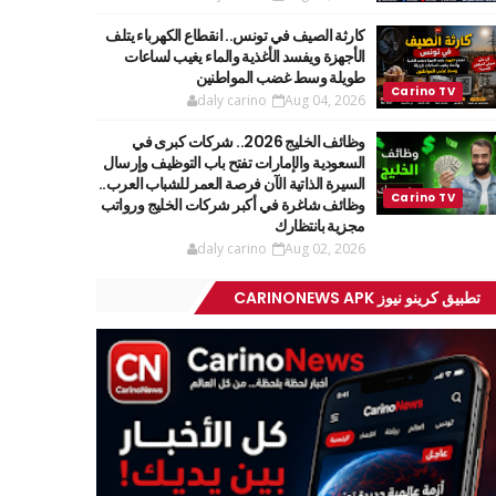
كارثة الصيف في تونس.. انقطاع الكهرباء يتلف
الأجهزة ويفسد الأغذية والماء يغيب لساعات
طويلة وسط غضب المواطنين
daly carino
Aug 04, 2026
وظائف الخليج 2026.. شركات كبرى في
السعودية والإمارات تفتح باب التوظيف وإرسال
السيرة الذاتية الآن فرصة العمر للشباب العرب..
وظائف شاغرة في أكبر شركات الخليج ورواتب
مجزية بانتظارك
daly carino
Aug 02, 2026
تطبيق كرينو نيوز CARINONEWS APK