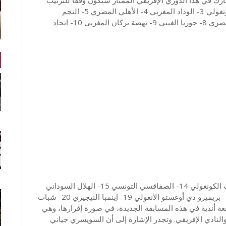
التفاضلي التالي : 1- الترجي التونسي 2- مازيمبي الكونغولي 3- الوداد المغربي 4- الأهلي المصري 5- النجم
الساحلي 6- صان داونز الجنوب إفريقي 7- الزمالك المصري 8- حوريا الغيني 9- نهضة بركان المغربي 10- اتحاد
11- الرجاء المغربي 12- زيسكو الزامبي 13- فيتا كلوب الكونغولي 14- الصفاقسي التونسي 15- الهلال السوداني
16- الإفريقي التونسي 17- وفاق سطيف الجزائري 18- بريميرو دي أوغستو الأنغولي 19- إينمبا النيجيري 20- شباب
عة أندية في هذه المسابقة الجديدة، في صورة إقرارها، وهي
لنادي الإفريقي. وتجدر الإشارة إلى أن السويسري جياني