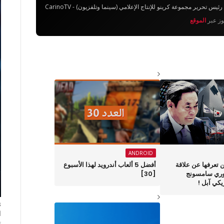
تحرير مجموعة كرينو للإنتاج الإعلامي (سينما وتلفزيون) - CarinoTV
يوز عبر
الموقع
ANDROID
كن تعرفها عن علاقة
أفضل 5 ألعاب أندرويد لهذا الأسبوع
وري سامسونج
[30]
يكي آبل !
ا
ت