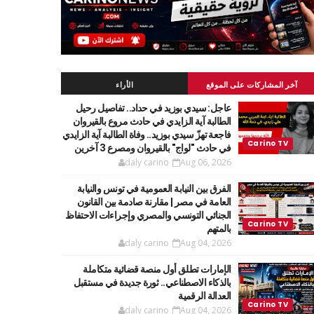
آخر المشاركات على الموقع
الأراء
عاجل: سيدي بوزيد في حداد.. تفاصيل رحيل
الطالبة آية الزايدي في حادث مروع بالقيروان
فاجعة تهزّ سيدي بوزيد.. وفاة الطالبة آية الزايدي
في حادث "لواج" بالقيروان ومصرع 3 آخرين
daly carino
Aug 06, 2026
الفرق بين النيابة العمومية في تونس والنيابة
العامة في مصر | مقارنة صادمة بين القانون
الجنائي التونسي والمصري وإجراءات الاحتفاظ
بالمتهم
daly carino
Aug 04, 2026
الإمارات تطلق أول منصة قضائية متكاملة
بالذكاء الاصطناعي.. ثورة جديدة في مستقبل
العدالة الرقمية
daly carino
Aug 04, 2026