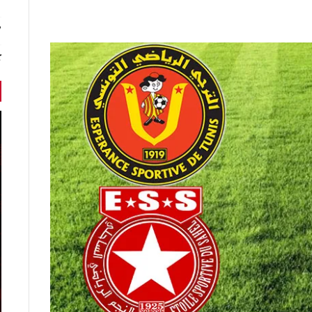
7 أخبا
ك