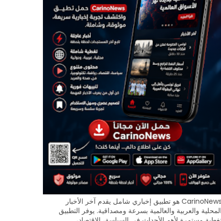
CarinoNews هو تطبيق إخباري شامل يقدم آخر الأخبار
لمحلية والعربية والعالمية بسرعة ومصداقية. يوفر التطبيق
غطية مستمرة لأهم الأحداث في السياسة، الاقتصاد،