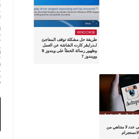
ا
ف
ا
WINDOWS8
e
طريقة حل مشكلة توقف المفاجئ
y
لـدرايڤر كارت الشاشة عن العمل
,
وظهور رسالة الخطأ على ويندوز 8
d
وويندوز 7
f
a
,
s
.
عدد لا متناهي من
لانستجرام