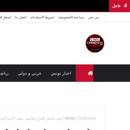
عاجل
من نحن
سيا سة الخصوصية
شروط الاستخدام
اتصل بنا
اسعار ال
اخبار تونس
عربي و دولي
رياض
متابعة القضايا عن بعد (وزارة العدل تونس)
Unlabelled
/
Home
/
على هامش اقتراح إنفاتينو، ماهي الأندية التو