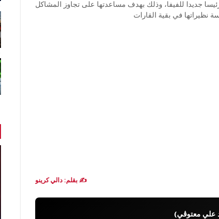
ينه رئيسا جديدا للفيفا، وذلك بهدف مساعدتها على تجاوز المشاكل
فسة نظيراتها في بقية القارات
✍️ بقلم: دالي كرينو
 علي معتوڨي)