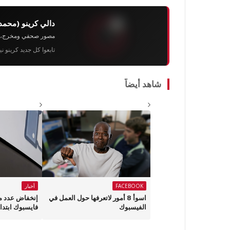
دالي كرينو (محمد
مصور صحفي ومخرج، رئيس 
تابعوا كل جديد كرينو ن
شاهد أيضاً
FACEBOOK
أخبار
اسوأ 8 أمور لاتعرفها حول العمل في
إنخفاض عدد 
الفيسبوك
فايسبوك ابتداء