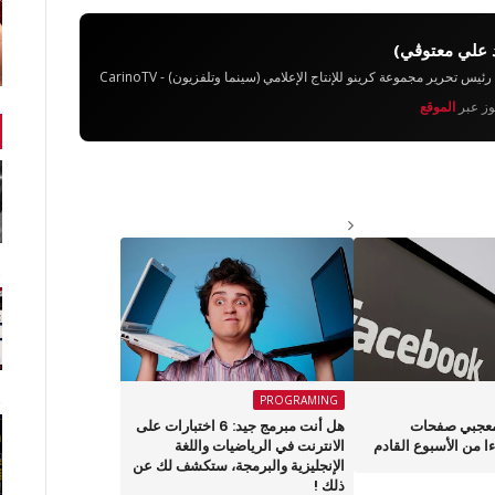
 علي معتوڨي)
تحرير مجموعة كرينو للإنتاج الإعلامي (سينما وتلفزيون) - CarinoTV
يوز عبر
الموقع
PROGRAMING
معجبي صفحات
هل أنت مبرمج جيد: 6 اختبارات على
ا من الأسبوع القادم
الانترنت في الرياضيات واللغة
الإنجليزية والبرمجة، ستكشف لك عن
ذلك !