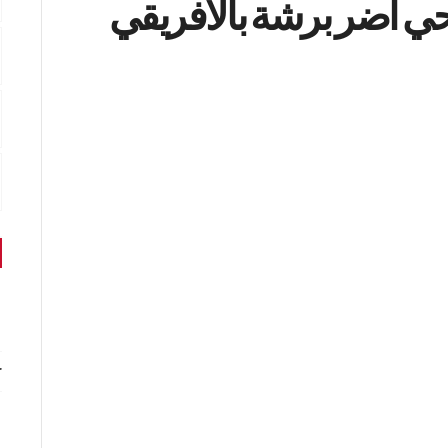
حي أضر برشة بالافريقي
r