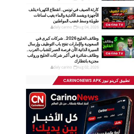
كارثة الصيف في تونس.. انقطاع الكهرباء يتلف
الأجهزة ويفسد الأغذية والماء يغيب لساعات
طويلة وسط غضب المواطنين
daly carino
Aug 04, 2026
وظائف الخليج 2026.. شركات كبرى في
السعودية والإمارات تفتح باب التوظيف وإرسال
السيرة الذاتية الآن فرصة العمر للشباب العرب..
وظائف شاغرة في أكبر شركات الخليج ورواتب
مجزية بانتظارك
daly carino
Aug 02, 2026
تطبيق كرينو نيوز CARINONEWS APK