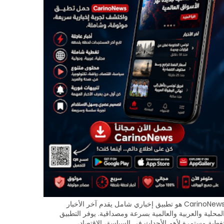
CarinoNews هو تطبيق إخباري شامل يقدم آخر الأخبار
لمحلية والعربية والعالمية بسرعة ومصداقية. يوفر التطبيق
غطية مستمرة لأهم الأحداث في السياسة، الاقتصاد،