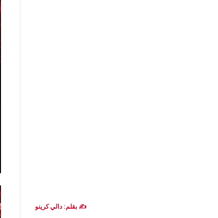
✍️ بقلم: دالي كرينو