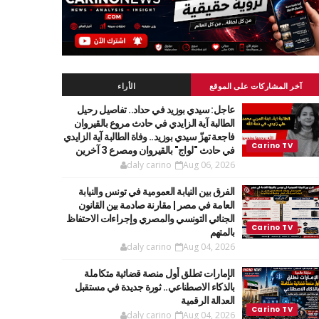
آخر المشاركات على الموقع
الأراء
عاجل: سيدي بوزيد في حداد.. تفاصيل رحيل
الطالبة آية الزايدي في حادث مروع بالقيروان
فاجعة تهزّ سيدي بوزيد.. وفاة الطالبة آية الزايدي
في حادث "لواج" بالقيروان ومصرع 3 آخرين
daly carino
Aug 06, 2026
الفرق بين النيابة العمومية في تونس والنيابة
العامة في مصر | مقارنة صادمة بين القانون
الجنائي التونسي والمصري وإجراءات الاحتفاظ
بالمتهم
daly carino
Aug 04, 2026
الإمارات تطلق أول منصة قضائية متكاملة
بالذكاء الاصطناعي.. ثورة جديدة في مستقبل
العدالة الرقمية
daly carino
Aug 04, 2026