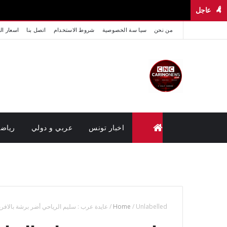
عاجل
من نحن
سيا سة الخصوصية
شروط الاستخدام
اتصل بنا
اسعار ال
اخبار تونس
عربي و دولي
رياض
متابعة القضايا عن بعد (وزارة العدل تونس)
Unlabelled
/
Home
/
عايدة عرب : سليم الرياحي أضر برشة بالافر