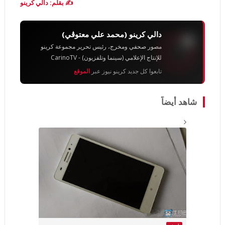
✍️ بقلم: دالي كرينو
دالي كرينو (محمد علي معتوڨي)
مصور صحفي ومخرج، رئيس تحرير مجموعة كرينو
للإنتاج الإعلامي (سينما وتلفزيون) - CarinoTV
تابعوا كل جديد كرينو نيوز عبر
الموقع
شاهد أيضاً