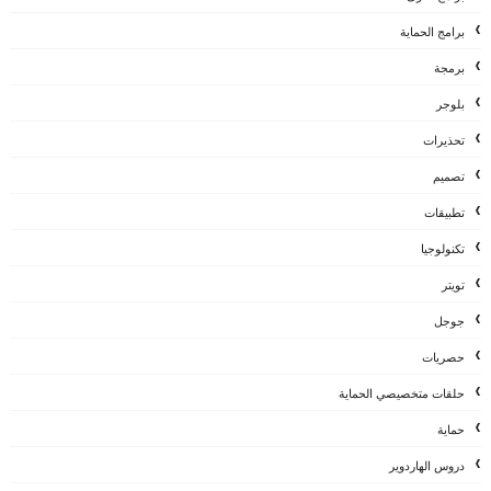
برامج الحماية
برمجة
بلوجر
تحذيرات
تصميم
تطبيقات
تكنولوجيا
تويتر
جوجل
حصريات
حلقات متخصيصي الحماية
حماية
دروس الهاردوير