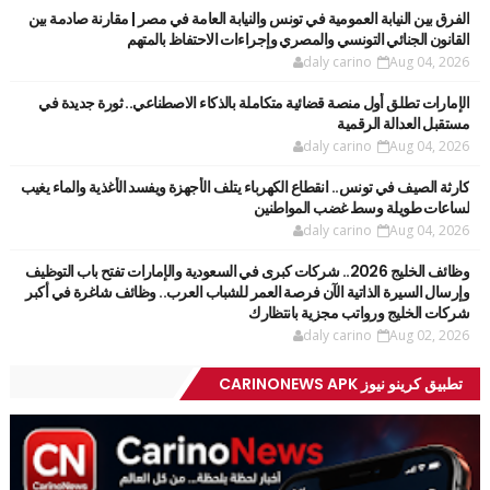
الفرق بين النيابة العمومية في تونس والنيابة العامة في مصر | مقارنة صادمة بين
القانون الجنائي التونسي والمصري وإجراءات الاحتفاظ بالمتهم
daly carino
Aug 04, 2026
الإمارات تطلق أول منصة قضائية متكاملة بالذكاء الاصطناعي.. ثورة جديدة في
مستقبل العدالة الرقمية
daly carino
Aug 04, 2026
كارثة الصيف في تونس.. انقطاع الكهرباء يتلف الأجهزة ويفسد الأغذية والماء يغيب
لساعات طويلة وسط غضب المواطنين
daly carino
Aug 04, 2026
وظائف الخليج 2026.. شركات كبرى في السعودية والإمارات تفتح باب التوظيف
وإرسال السيرة الذاتية الآن فرصة العمر للشباب العرب.. وظائف شاغرة في أكبر
شركات الخليج ورواتب مجزية بانتظارك
daly carino
Aug 02, 2026
تطبيق كرينو نيوز CARINONEWS APK