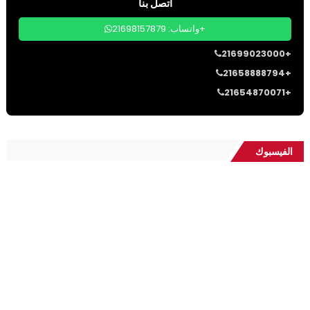
اتصل بنا
واتساب: 21698157879+
21699023000+
21658888794+
21654870071+
الفيسبوك