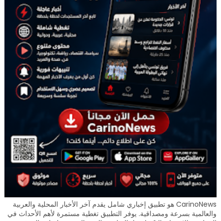
CarinoNews هو تطبيق إخباري شامل يقدم آخر الأخبار المحلية والعربية
والعالمية بسرعة ومصداقية. يوفر التطبيق تغطية مستمرة لأهم الأحداث في