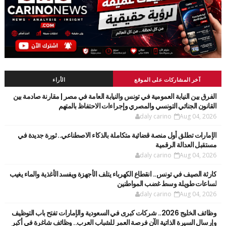
آخر المشاركات على الموقع
الأراء
الفرق بين النيابة العمومية في تونس والنيابة العامة في مصر | مقارنة صادمة بين
القانون الجنائي التونسي والمصري وإجراءات الاحتفاظ بالمتهم
daly carino
Aug 04, 2026
الإمارات تطلق أول منصة قضائية متكاملة بالذكاء الاصطناعي.. ثورة جديدة في
مستقبل العدالة الرقمية
daly carino
Aug 04, 2026
كارثة الصيف في تونس.. انقطاع الكهرباء يتلف الأجهزة ويفسد الأغذية والماء يغيب
لساعات طويلة وسط غضب المواطنين
daly carino
Aug 04, 2026
وظائف الخليج 2026.. شركات كبرى في السعودية والإمارات تفتح باب التوظيف
وإرسال السيرة الذاتية الآن فرصة العمر للشباب العرب.. وظائف شاغرة في أكبر