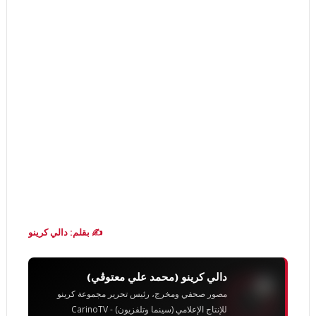
✍️ بقلم: دالي كرينو
دالي كرينو (محمد علي معتوڨي)
مصور صحفي ومخرج، رئيس تحرير مجموعة كرينو
للإنتاج الإعلامي (سينما وتلفزيون) - CarinoTV