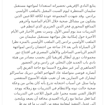
يتابع النادي الإفريقي تحضيراته استعدادا لمواجهة مستقبل
سليمان المنتظرة ليوم السبت المقبل بالملعب الأولمبي
برادس.. وقد شهدت المجموعة عودة لكافة اللاعبين الذين
يشكون من مشاكل صحية خلال الأيام الماضية وآخرهم
المدافع المحوري فخر الدين الجزيري الذي انتظم في
التدريبات منذ يوم أمس الأول. وسرت بعض الأخبار في الأيام
الأخيرة حول إمكانية نقل مواجهة مستقبل سليمان من
الملعب الأولمبي برادس إلى الملعب الأولمبي بالمنزه نظرا
لأن المباراة تأتي بعد 24 ساعة من احتضان رادس لمواجهة
النجم الرياضي الساحلي والأهلي المصري في افتتاح دور
مجموعات دوري أبطال إفريقيا لكن بحسب مصادر من هيئة
نادي باب الجديد فإن التخلي عن رادس وعن الحضور
الجماهيري أمر غير مطروح لاسيما مع حاجة الفريق إلى
أنصاره. فوضى متواصلة عاد المهاجم الغاني ديريك ساسراكو
ليشارك في التمارين بعد أن تغيب طيلة الأسبوع المنقضي
ولما سئل عن أسباب احتجابه تذرع بأنه كان يعاني من وعكة
صحية حالت دونه والانتظام في التدريبات مع زملائه. ووجد
الإطار الفني نفسه مجبرا على قبول اللاعب في التدريبات
كما فعل سابقا مع زكرياء العبيدي مخافة أن يصعد ويلتجئ
إلى عدول التنفيذ لمعاينة منعه من التدرب ما قد يورط