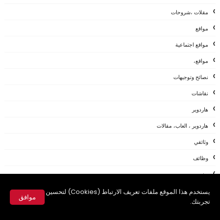
مقلات ،شروحات
مواقع
مواقع اجتماعية
مواقع،
نصائح وتوجيهات
نقاشات
هاردوير
هاردوير ، العاب، مقالات
وثائقي
وظائف
ويندوز
ويندوز،
يستخدم هذا الموقع ملفات تعريف الارتباط (Cookies) لتحسين
موافق
تجربتك.
ويندوز، لينكس
✕