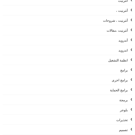
أنترنيت
أنترنيت ،
أنترنيت ، شروحات
أنترنيت ،مقالات
أندرويد
اندرويد
انظمة التشغيل
برامج
برامج اخرى
برامج الحماية
برمجة
بلوجر
تحذيرات
تصميم