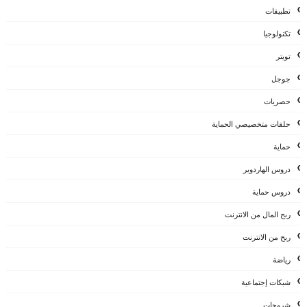
تطبيقات
تكنولوجيا
تويتر
جوجل
حصريات
حلقات متخصيصي الحماية
حماية
دروس الهاردوير
دروس حماية
ربح المال من الانترنت
ربح من الانترنت
رياضة
شبكات إجتماعية
شروحات