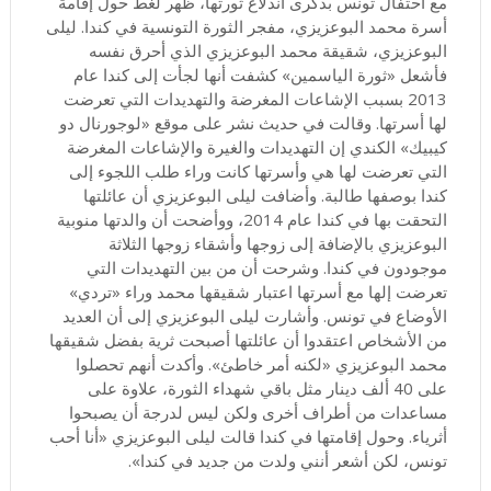
مع احتفال تونس بذكرى اندلاع ثورتها، ظهر لغط حول إقامة
أسرة محمد البوعزيزي، مفجر الثورة التونسية في كندا. ليلى
البوعزيزي، شقيقة محمد البوعزيزي الذي أحرق نفسه
فأشعل «ثورة الياسمين» كشفت أنها لجأت إلى كندا عام
2013 بسبب الإشاعات المغرضة والتهديدات التي تعرضت
لها أسرتها. وقالت في حديث نشر على موقع «لوجورنال دو
كيبيك» الكندي إن التهديدات والغيرة والإشاعات المغرضة
التي تعرضت لها هي وأسرتها كانت وراء طلب اللجوء إلى
كندا بوصفها طالبة. وأضافت ليلى البوعزيزي أن عائلتها
التحقت بها في كندا عام 2014، ووأضحت أن والدتها منوبية
البوعزيزي بالإضافة إلى زوجها وأشقاء زوجها الثلاثة
موجودون في كندا. وشرحت أن من بين التهديدات التي
تعرضت إلها مع أسرتها اعتبار شقيقها محمد وراء «تردي»
الأوضاع في تونس. وأشارت ليلى البوعزيزي إلى أن العديد
من الأشخاص اعتقدوا أن عائلتها أصبحت ثرية بفضل شقيقها
محمد البوعزيزي «لكنه أمر خاطئ». وأكدت أنهم تحصلوا
على 40 ألف دينار مثل باقي شهداء الثورة، علاوة على
مساعدات من أطراف أخرى ولكن ليس لدرجة أن يصبحوا
أثرياء. وحول إقامتها في كندا قالت ليلى البوعزيزي «أنا أحب
تونس، لكن أشعر أنني ولدت من جديد في كندا».