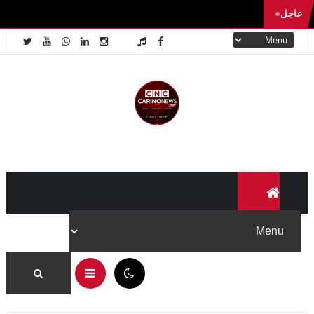
عاجل
01:02 م