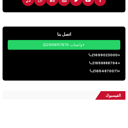
اتصل بنا
واتساب: 21698157879+
21699023000+
21658888794+
21654870071+
الفيسبوك