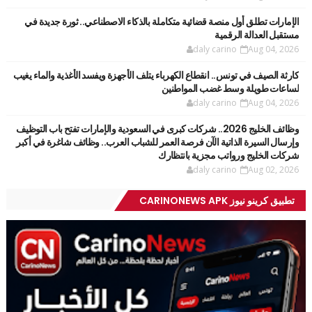
الإمارات تطلق أول منصة قضائية متكاملة بالذكاء الاصطناعي.. ثورة جديدة في
مستقبل العدالة الرقمية
daly carino
Aug 04, 2026
كارثة الصيف في تونس.. انقطاع الكهرباء يتلف الأجهزة ويفسد الأغذية والماء يغيب
لساعات طويلة وسط غضب المواطنين
daly carino
Aug 04, 2026
وظائف الخليج 2026.. شركات كبرى في السعودية والإمارات تفتح باب التوظيف
وإرسال السيرة الذاتية الآن فرصة العمر للشباب العرب.. وظائف شاغرة في أكبر
شركات الخليج ورواتب مجزية بانتظارك
daly carino
Aug 02, 2026
تطبيق كرينو نيوز CARINONEWS APK