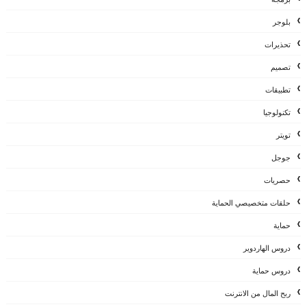
بلوجر
تحذيرات
تصميم
تطبيقات
تكنولوجيا
تويتر
جوجل
حصريات
حلقات متخصيصي الحماية
حماية
دروس الهاردوير
دروس حماية
ربح المال من الانترنت