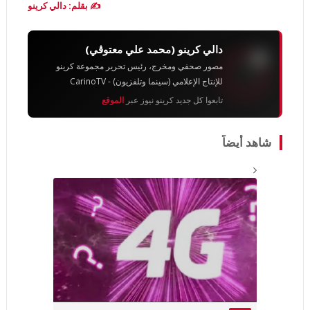
✍️ بقلم: دالي كرينو
دالي كرينو (محمد علي معتوڨي)
مصور صحفي ومخرج، رئيس تحرير مجموعة كرينو
للإنتاج الإعلامي (سينما وتلفزيون) - CarinoTV
تابعوا كل جديد كرينو نيوز عبر
الموقع
شاهد أيضاً