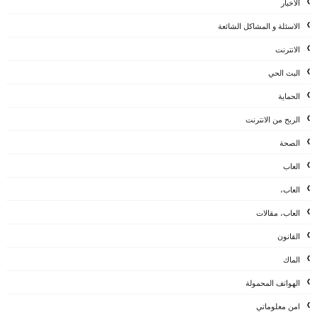
الاخبار
الاسئلة و المشاكل الشائعة
الانترنت
البث الحي
الحماية
الربح من الانترنت
الصحة
العاب
العاب،
العاب، مقالات
القانون
الماك
الهواتف المحمولة
امن معلوماتي