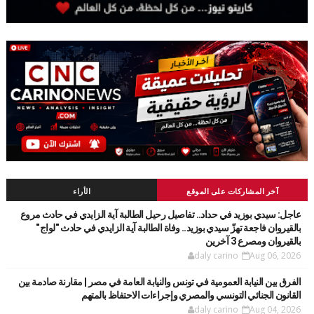
آخر المشاركات على الموقع
الأراء
عاجل: سيدي بوزيد في حداد.. تفاصيل رحيل الطالبة آية الزايدي في حادث مروع
بالقيروان فاجعة تهزّ سيدي بوزيد.. وفاة الطالبة آية الزايدي في حادث "لواج"
بالقيروان ومصرع 3 آخرين
daly carino
Aug 06, 2026
الفرق بين النيابة العمومية في تونس والنيابة العامة في مصر | مقارنة صادمة بين
القانون الجنائي التونسي والمصري وإجراءات الاحتفاظ بالمتهم
daly carino
Aug 04, 2026