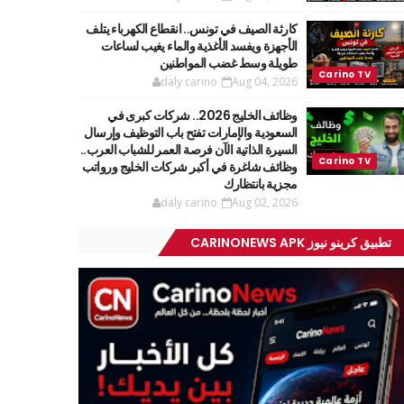
كارثة الصيف في تونس.. انقطاع الكهرباء يتلف
الأجهزة ويفسد الأغذية والماء يغيب لساعات
طويلة وسط غضب المواطنين
daly carino
Aug 04, 2026
وظائف الخليج 2026.. شركات كبرى في
السعودية والإمارات تفتح باب التوظيف وإرسال
السيرة الذاتية الآن فرصة العمر للشباب العرب..
وظائف شاغرة في أكبر شركات الخليج ورواتب
مجزية بانتظارك
daly carino
Aug 02, 2026
تطبيق كرينو نيوز CARINONEWS APK