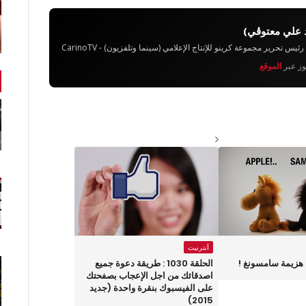
 علي معتوڨي)
تحرير مجموعة كرينو للإنتاج الإعلامي (سينما وتلفزيون) - CarinoTV
يوز عبر
الموقع
أنترنيت
هزيمة سامسونغ !
الحلقة 1030 : طريقة دعوة جميع
اصدقائك من اجل الإعجاب بصفحتك
على الفيسبوك بنقرة واحدة (جديد
2015)