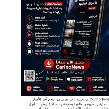
CarinoNews هو تطبيق إخباري شامل يقدم آخر الأخبار
لمحلية والعربية والعالمية بسرعة ومصداقية. يوفر التطبيق
غطية مستمرة لأهم الأحداث في السياسة، الاقتصاد،