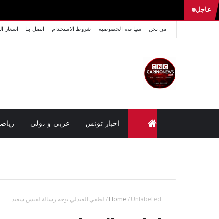
عاجل
من نحن
سيا سة الخصوصية
شروط الاستخدام
اتصل بنا
اسعار ال
اخبار تونس
عربي و دولي
رياض
متابعة القضايا عن بعد (وزارة العدل تونس)
Unlabelled
/
Home
/
لطفي العبدلي يوجه رسالة لقيس سعيد