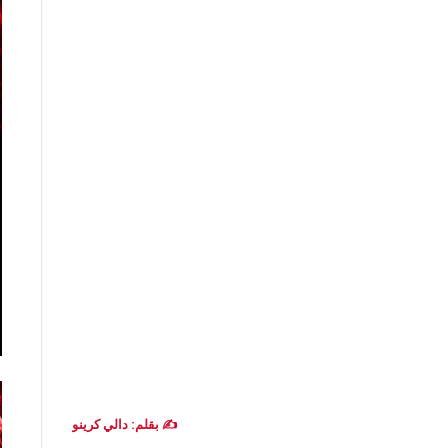
✍️ بقلم: دالي كرينو