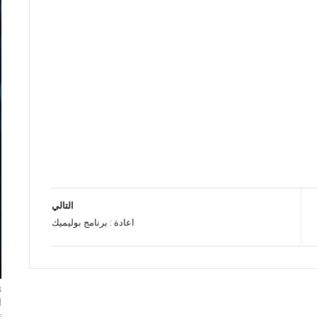
التالي
اعادة : برنامج بوليميك
ا
ت