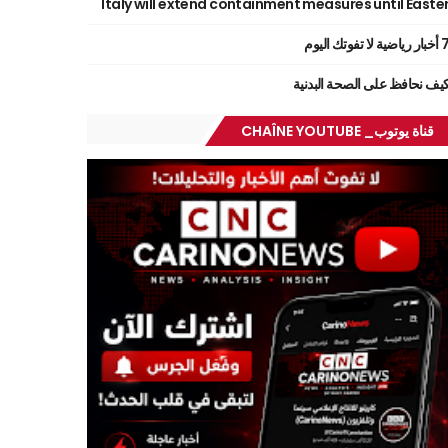
Italy will extend containment measures until Easte
ر رياضية لا تفوتك اليوم
يف نحافظ على الصحة البدنية
قناة يوتوب_ CHAÎNE YOUTUBE