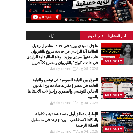
آخر المشاركات على الموقع
الأراء
عاجل: سيدي بوزيد في حداد.. تفاصيل رحيل
الطالبة آية الزايدي في حادث مروع بالقيروان
فاجعة تهزّ سيدي بوزيد.. وفاة الطالبة آية الزايدي
في حادث "لواج" بالقيروان ومصرع 3 آخرين
daly carino
Aug 06, 2026
الفرق بين النيابة العمومية في تونس والنيابة
العامة في مصر | مقارنة صادمة بين القانون
الجنائي التونسي والمصري وإجراءات الاحتفاظ
بالمتهم
daly carino
Aug 04, 2026
الإمارات تطلق أول منصة قضائية متكاملة
بالذكاء الاصطناعي.. ثورة جديدة في مستقبل
العدالة الرقمية
daly carino
Aug 04, 2026