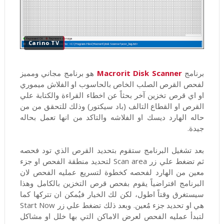
Carino TV
برنامج
Macrorit Disk Scanner
هو برنامج مجاني ومميز
لفحص القرص الصلب الخاص بالحاسوب او الفلاش ميموري
او اي قرص تخزين آخر بحثاً عن اخطاء القراءة والكتابة علي
القرص او القطاع التالف (باد سيكتور) وذلك للتحقق من من
حاله الهارد ديسك او الفلاشه والتاكد من انها تعمل بحاله
جيدة.
بعد تشغيل البرنامج ستقوم بتحديد القرص الذي تود فحصه
ثم تضغط علي زر Scan area لتحديد منطقة الفحص او جزء
معين من الهارد لفحصه كخطوة لتسريع عمليه الفحص لان
البرنامج افتراضياً يقوم بفحص قرص التخزين بالكامل وهذا
سيستغرق وقتاً اطول، لكن لك الخيار فيُمكن ان تتركها كما
هي او تحديد جزء مُعين. وبعد ذلك تضغط علي زر Start Now
لتبدأ عمليه الفحص لعرض الاماكن التي بها خلل او مشاكل