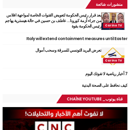
منشورات شائعة
بعد قرار رئيس الحكومة لتعويض القنوات الخاصة لمواجهة افلاس
من جراء أزمة كورونا... عاطف بن حسين في حالة هيسترية يهاجم
رئيس الحكومة بقوة
Italy will extend containment measures until Easter
تعرض البريد التونسي للسرقة وسحب أموال
7 أخبار رياضية لا تفوتك اليوم
كيف نحافظ على الصحة البدنية
قناة يوتوب_ CHAÎNE YOUTUBE