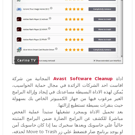
Carino TV
اداة
Avast Software Cleanup
المجانية من شركة
افاست احد الشركات الرائدة في مجال حماية الحواسيب،
يُمكن لهذه الاداة البسيطة مساعدتك في إيجاد وإزالة البرامج
الغير مرغوب فيها من جهاز الكمبيوتر الخاص بك بسهولة
حيث بنقرات بسيطة تستطيع إزالتها.
بعد تحميل الاداة وبمجرد تشغيلها ستبدأ عملية الفحص
مباشرةً للكشف عن البرامج الضارة ضمن البرامج المثبته
حالياً علي حاسوبك وبعدها سخبرك بما إذا كان حاسوبك آمن
او يوجد برنامج ضار فتضغط علي زر Move to Trash لحذفه،