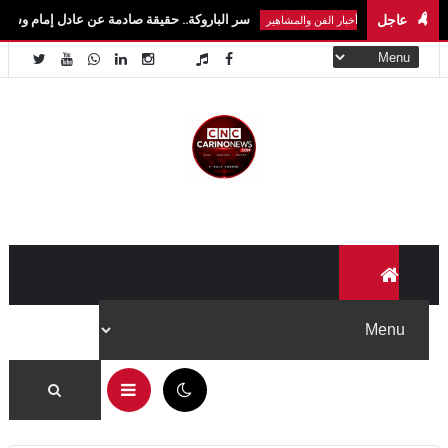
عاجل
سر الباروكة.. حقيقة صادمة عن عادل إمام وسمير غانم ونجوم ال
أخبار الفن والمشاهير
11:16 ص