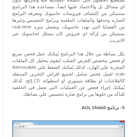
اي مشاكل بل والاعتماد عليها ايضاً، بمساعدة هذا البرنامج
ستتمكن من إكتشاف فيروسات حاسوبك ومعرفة البرامج
الضارة وحذفها والملفات الملغمة وبرامج التجسس..وغيرها
من القضايا التي تهدد حاسوبك، وبفضل ميزة real-time
سيتمكن من إزالة اي فيروس كان يتسلل لحاسوبك عبر
الانترنت.
بكل بساطة من خلال هذا البرنامج يُمكنك عمل فحص سريع
او فحص مخصص للقرص الصلب ليقوم بتحليل كل الملفات
المخزنة علي الهارد، كذلك يُمكنك الضغط علي Removable
scan لعمل فحص شامل لجميع اقراص التخزين المتنقلة
كالفلاشات او بطاقة ميموري او اسطوانة CD..إلخ، كذلك
يُمكنك إجراء فحص عن العمليات التي تعمل في الخلفية
للتاكد من خلوها من برامج ضارة تتجسس علي نشاطك.
5- برنامج AOL Shield