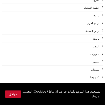
اندرويد
انظمة التشغيل
برامج
برامج اخرى
برامج الحماية
برمجة
بلوجر
تحذيرات
تصميم
تطبيقات
تكنولوجيا
تويتر
يستخدم هذا الموقع ملفات تعريف الارتباط (Cookies) لتحسين
جوجل
موافق
تجربتك.
حصريات
✕