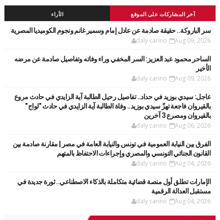
آخر المشاركات على الموقع
الأراء
سر الباروكة.. حقيقة صادمة عن عادل إمام وسمير غانم ونجوم الكوميديا المصرية
daly carino
Aug 09, 2026
الساحر محمود عبد العزيز: السر المخفي وراء وفاته وتفاصيل صادمة عن مرضه
الأخير
daly carino
Aug 09, 2026
عاجل: سيدي بوزيد في حداد.. تفاصيل رحيل الطالبة آية الزايدي في حادث مروع
بالقيروان فاجعة تهزّ سيدي بوزيد.. وفاة الطالبة آية الزايدي في حادث "لواج"
بالقيروان ومصرع 3 آخرين
daly carino
Aug 06, 2026
الفرق بين النيابة العمومية في تونس والنيابة العامة في مصر | مقارنة صادمة بين
القانون الجنائي التونسي والمصري وإجراءات الاحتفاظ بالمتهم
daly carino
Aug 04, 2026
الإمارات تطلق أول منصة قضائية متكاملة بالذكاء الاصطناعي.. ثورة جديدة في
مستقبل العدالة الرقمية
daly carino
Aug 04, 2026