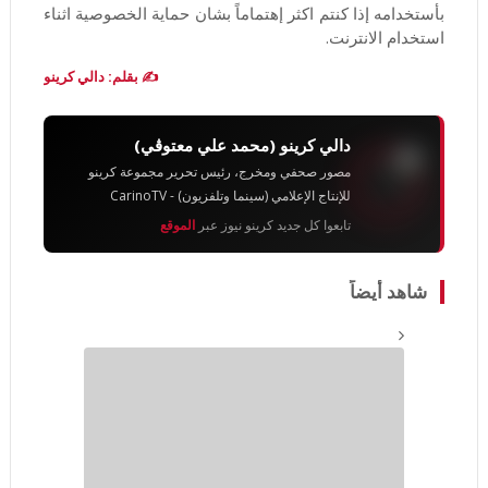
بأستخدامه إذا كنتم اكثر إهتماماً بشان حماية الخصوصية اثناء
استخدام الانترنت.
✍️ بقلم: دالي كرينو
دالي كرينو (محمد علي معتوڨي)
مصور صحفي ومخرج، رئيس تحرير مجموعة كرينو
للإنتاج الإعلامي (سينما وتلفزيون) - CarinoTV
تابعوا كل جديد كرينو نيوز عبر
الموقع
شاهد أيضاً