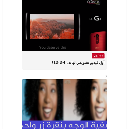
VIDEO
أول فيديو تشويقي لهاتف LG G4 !