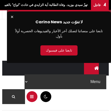
عاجل
زّ سيدي بوزيد.. وفاة الطالبة آية الزايدي في حادث "لواج" بالقيروان ومصرع 3 آخرين
✕
لا تفوّت جديد Carino News
تابعنا على منصاتنا لتصلك آخر الأخبار والفيديوهات الحصرية أولاً
بأول.
تابعنا على فيسبوك
02:10 ص