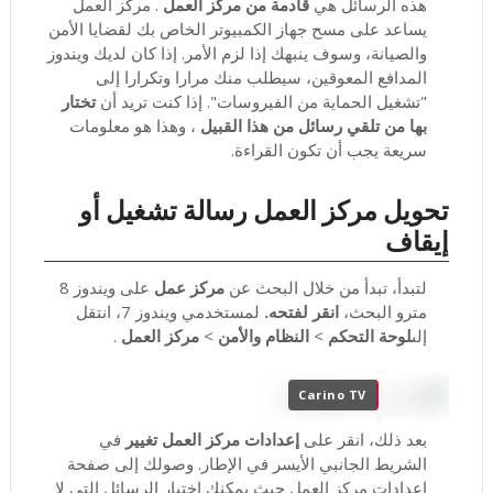
هذه الرسائل هي
قادمة من مركز العمل
.
مركز العمل
يساعد على مسح جهاز الكمبيوتر الخاص بك لقضايا الأمن
والصيانة، وسوف ينبهك إذا لزم الأمر.
إذا كان لديك ويندوز
المدافع المعوقين، سيطلب منك مرارا وتكرارا إلى
"تشغيل الحماية من الفيروسات".
إذا كنت تريد أن
تختار
بها من تلقي رسائل من هذا القبيل
، وهذا هو معلومات
سريعة يجب أن تكون القراءة.
تحويل مركز العمل رسالة تشغيل أو
إيقاف
لتبدأ، تبدأ من خلال البحث عن
مركز عمل
على ويندوز 8
مترو البحث،
انقر لفتحه.
لمستخدمي ويندوز 7، انتقل
إلى
لوحة التحكم
>
النظام والأمن
>
مركز العمل
.
Carino TV
بعد ذلك، انقر على
إعدادات مركز العمل تغيير
في
الشريط الجانبي الأيسر في الإطار.
وصولك إلى صفحة
إعدادات مركز العمل حيث يمكنك اختيار الرسائل التي لا