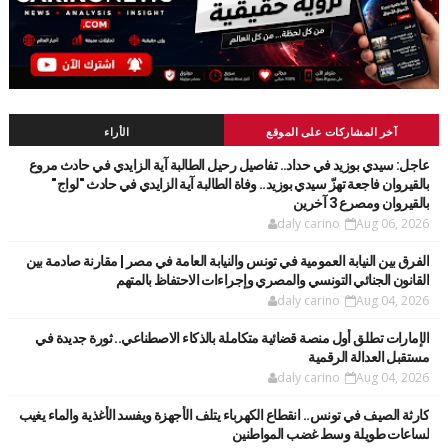
آخر المشاركات على الموقع
الأراء
عاجل: سيدي بوزيد في حداد.. تفاصيل رحيل الطالبة آية الزايدي في حادث مروع
بالقيروان فاجعة تهزّ سيدي بوزيد.. وفاة الطالبة آية الزايدي في حادث "لواج"
بالقيروان ومصرع 3 آخرين
daly carino
Aug 06, 2026
الفرق بين النيابة العمومية في تونس والنيابة العامة في مصر | مقارنة صادمة بين
القانون الجنائي التونسي والمصري وإجراءات الاحتفاظ بالمتهم
daly carino
Aug 04, 2026
الإمارات تطلق أول منصة قضائية متكاملة بالذكاء الاصطناعي.. ثورة جديدة في
مستقبل العدالة الرقمية
daly carino
Aug 04, 2026
كارثة الصيف في تونس.. انقطاع الكهرباء يتلف الأجهزة ويفسد الأغذية والماء يغيب
لساعات طويلة وسط غضب المواطنين