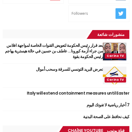
Followers
منشورات شائعة
بعد قرار رئيس الحكومة لتعويض القنوات الخاصة لمواجهة افلاس
من جراء أزمة كورونا... عاطف بن حسين في حالة هيسترية يهاجم
رئيس الحكومة بقوة
تعرض البريد التونسي للسرقة وسحب أموال
Italy will extend containment measures until Easter
7 أخبار رياضية لا تفوتك اليوم
كيف نحافظ على الصحة البدنية
قناة يوتوب_ CHAÎNE YOUTUBE