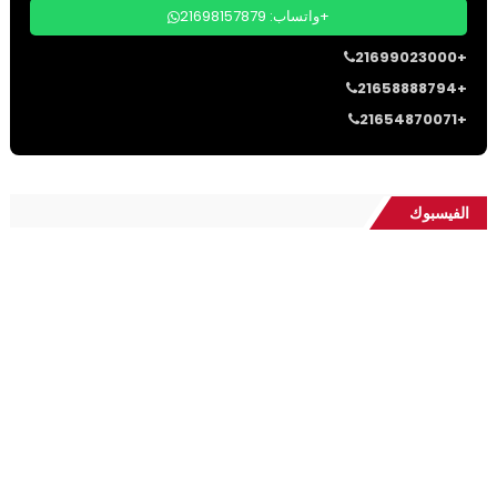
واتساب: 21698157879+
21699023000+
21658888794+
21654870071+
الفيسبوك