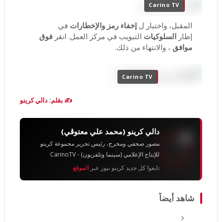
Carino TV
المقبل، واختيار ل
إخفاء رمز والإخطارات
في
إطار
السلوكيات
التبويب في مركز العمل.
انقر
فوق
موافق
، والانتهاء من ذلك.
Carino TV
✍️ بقلم: دالي كرينو
دالي كرينو (محمد علي معتوڨي)
مصور صحفي ومخرج، رئيس تحرير مجموعة كرينو
للإنتاج الإعلامي (سينما وتلفزيون) - CarinoTV
تابعوا كل جديد كرينو نيوز عبر
الموقع
شاهد أيضاً