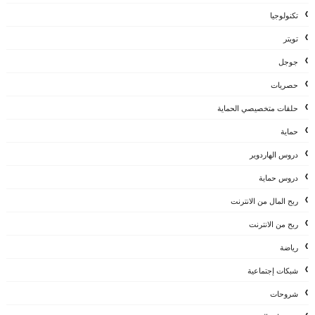
تكنولوجيا
تويتر
جوجل
حصريات
حلقات متخصيصي الحماية
حماية
دروس الهاردوير
دروس حماية
ربح المال من الانترنت
ربح من الانترنت
رياضة
شبكات إجتماعية
شروحات