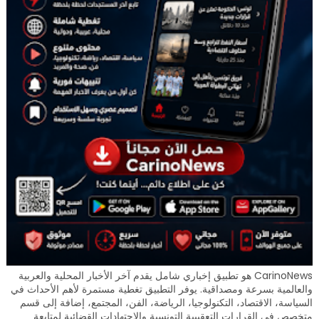
CarinoNews هو تطبيق إخباري شامل يقدم آخر الأخبار المحلية والعربية
والعالمية بسرعة ومصداقية. يوفر التطبيق تغطية مستمرة لأهم الأحداث في
السياسة، الاقتصاد، التكنولوجيا، الرياضة، الفن، المجتمع، إضافة إلى قسم
متخصص في القرارات التعقيبية التونسية والاجتهادات القضائية لمتابعة