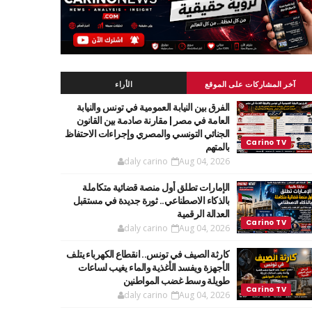
آخر المشاركات على الموقع
الأراء
الفرق بين النيابة العمومية في تونس والنيابة
العامة في مصر | مقارنة صادمة بين القانون
الجنائي التونسي والمصري وإجراءات الاحتفاظ
بالمتهم
daly carino
Aug 04, 2026
الإمارات تطلق أول منصة قضائية متكاملة
بالذكاء الاصطناعي.. ثورة جديدة في مستقبل
العدالة الرقمية
daly carino
Aug 04, 2026
كارثة الصيف في تونس.. انقطاع الكهرباء يتلف
الأجهزة ويفسد الأغذية والماء يغيب لساعات
طويلة وسط غضب المواطنين
daly carino
Aug 04, 2026