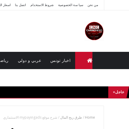
من نحن
سيا سة الخصوصية
شروط الاستخدام
اتصل بنا
اسعار ال
اخبار تونس
عربي و دولي
رياض
متابعة القضايا عن بعد (وزارة العدل تونس)
عاجل
Home
/
طرق ربح المال
/
شرح موقع mypayingads الاستثماري