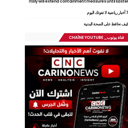
Italy will extend containment measures until Easte
ر رياضية لا تفوتك اليوم
يف نحافظ على الصحة البدنية
قناة يوتوب_ CHAÎNE YOUTUBE