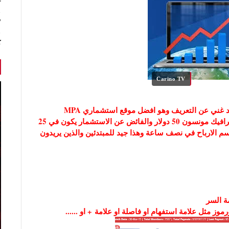
r
7 أخبا
ك
Carino TV
اهلا بكم متابهي مدونة حميد للمعلوميات في شرح جديد غني عن التعريف وهو افضل موقع استشماري MPA
الشهير في هذا الموقع ان ثمن السهم 1 دولار عكس ترافيك مونسون 50 دولار والفائض عن الاستشمار يكون في 25
مونسون في 50 يوم حيث يتقاسم الارباح في نصف ساعة وهذا جيد للمبتدئين والذين يريدون
ة السر
 مثل علامة استفهام او فاصلة او علامة + او ......