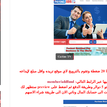
Carino TV
للاستثمار يجب عليك شراء باقة اعلانية وهذه الباقة فيها 20 ضغطة وتقوم بالترويج لاي موقع تريده واقل مبلغ لإيداعه
member/addfund
واختر القيمة التي تريدها وكما قلنا الحد الادنى للايداع هو 5 دولار وطريقة الدفع ثم اضغط على preview ستظهر لك
pa وهكذا تكون قد اضفت الى حسابك المال وناتي الان الى طريقة شراء الاسهم