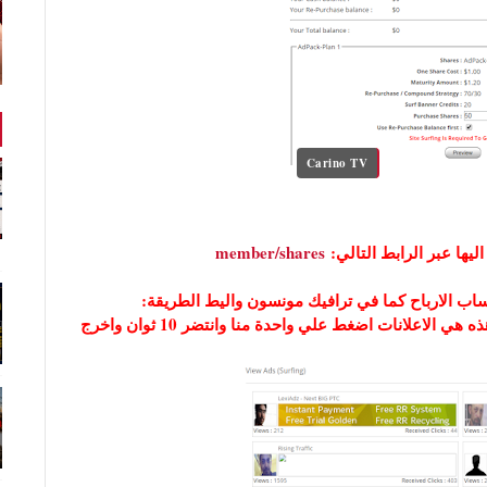
Carino TV
member/shares
تضغط على view ads ثم تحتار الخيار الاول surf ads وهذه هي الاعلانات اضغط علي واحدة منا وانتضر 10 ثوان واخرج