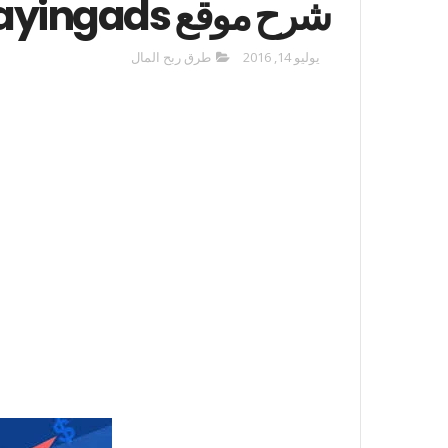
شرح موقع mypayingads الاستثماري
يوليو 14, 2016
طرق ربح المال