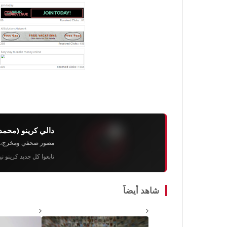
دالي كرينو (محمد
مصور صحفي ومخرج، رئيس 
تابعوا كل جديد كرينو ن
شاهد أيضاً