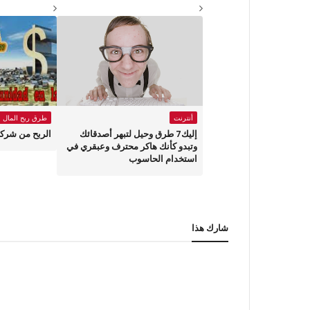
أنترنت
طرق ربح المال
إليك7 طرق وحيل لتبهر أصدقائك
الربح من شركة مو
وتبدو كأنك هاكر محترف وعبقري في
استخدام الحاسوب
شارك هذا