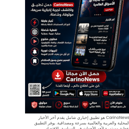
CarinoNews هو تطبيق إخباري شامل يقدم آخر الأخبار
لمحلية والعربية والعالمية بسرعة ومصداقية. يوفر التطبيق
غطية مستمرة لأهم الأحداث في السياسة، الاقتصاد،