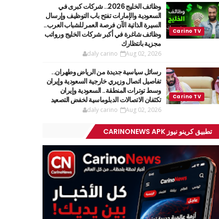
وظائف الخليج 2026.. شركات كبرى في
السعودية والإمارات تفتح باب التوظيف وإرسال
السيرة الذاتية الآن فرصة العمر للشباب العرب..
وظائف شاغرة في أكبر شركات الخليج ورواتب
مجزية بانتظارك
daly carino
Aug 02, 2026
رسائل سياسية جديدة من الرياض وطهران..
تفاصيل اتصال وزيري خارجية السعودية وإيران
وسط توترات المنطقة.. السعودية وإيران
تكثفان الاتصالات الدبلوماسية لخفض التصعيد
daly carino
Aug 02, 2026
تطبيق كرينو نيوز CARINONEWS APK