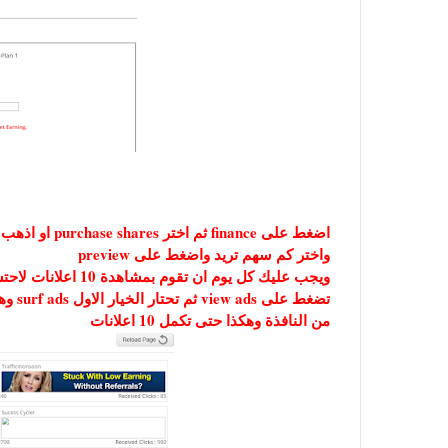
اضغط على finance ثم اختر purchase shares او اذهب اليها عبر الرابط التالي:
واختر كم سهم تريد واضغط على preview
ويجب عليك كل يوم ان تقوم بمشاهدة 10 اعلانات لاحتساب الارباح كما في ترافيك مونسون واليط الطريقة:
من النافذة وهكذا حتى تكمل 10 اعلانات