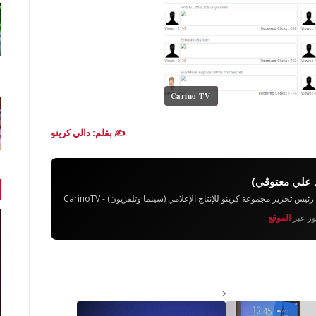
Carino TV
✍️ بقلم: دالي كرينو
 علي معتوڨي)
تحرير مجموعة كرينو للإنتاج الإعلامي (سينما وتلفزيون) - CarinoTV
يوز عبر
الموقع