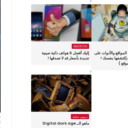
ANDROID
المواقع والأدوات على
إليك أفضل 5 هواتف ذكية صينية
،إكتشفها بنفسك !
جديدة بأسعار قد لا تصدقها !
دروس حماية
ا
ماهو الــ Digital dark age
ت