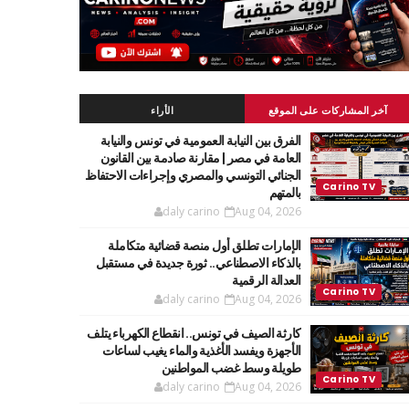
آخر المشاركات على الموقع
الأراء
الفرق بين النيابة العمومية في تونس والنيابة
العامة في مصر | مقارنة صادمة بين القانون
الجنائي التونسي والمصري وإجراءات الاحتفاظ
بالمتهم
daly carino
Aug 04, 2026
الإمارات تطلق أول منصة قضائية متكاملة
بالذكاء الاصطناعي.. ثورة جديدة في مستقبل
العدالة الرقمية
daly carino
Aug 04, 2026
كارثة الصيف في تونس.. انقطاع الكهرباء يتلف
الأجهزة ويفسد الأغذية والماء يغيب لساعات
طويلة وسط غضب المواطنين
daly carino
Aug 04, 2026