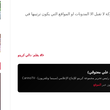
فع 0.44$ ولكن هذه الشركة لا تقبل الا المدونات او المواقع التي يكون ترتيبها في
✍️ بقلم: دالي كرينو
 علي معتوڨي)
تحرير مجموعة كرينو للإنتاج الإعلامي (سينما وتلفزيون) - CarinoTV
يوز عبر
الموقع