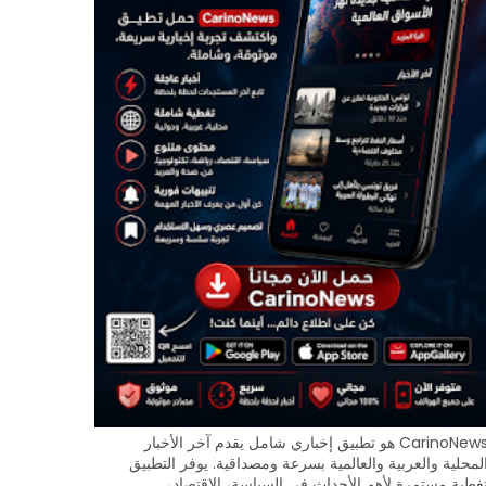
CarinoNews هو تطبيق إخباري شامل يقدم آخر الأخبار
لمحلية والعربية والعالمية بسرعة ومصداقية. يوفر التطبيق
غطية مستمرة لأهم الأحداث في السياسة، الاقتصاد،