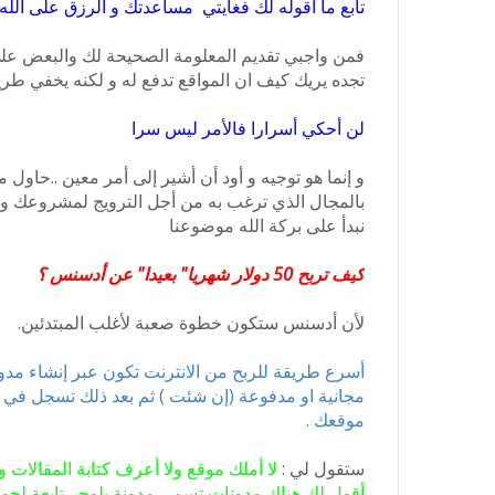
تابع ما أقوله لك فغايتي مساعدتك و الرزق على الله
فمن واجبي تقديم المعلومة الصحيحة لك والبعض عل
تجده يريك كيف ان المواقع تدفع له و لكنه يخفي ط
لن أحكي أسرارا فالأمر ليس سرا
و إنما هو توجيه و أود أن أشير إلى أمر معين ..حا
بالمجال الذي ترغب به من أجل الترويج لمشروعك وك
نبدأ على بركة الله موضوعنا
كيف تربح 50 دولار شهريا" بعيدا" عن أدسنس ؟
لأن أدسنس ستكون خطوة صعبة لأغلب المبتدئين.
أسرع طريقة للربح من الانترنت تكون عبر إنشاء مدو
مجانية او مدفوعة (إن شئت ) ثم بعد ذلك تسجل في إ
موقعك .
ستقول لي :
لا أملك موقع ولا أعرف كتابة المقالات 
أقول لك هناك مدونات تسمى مدونة بلوجر تابعة لجوج