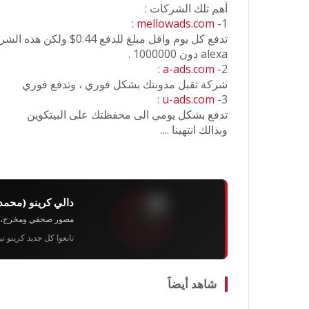
أهم تلك الشركات :
:
mellowads.com
1-
تدفع كل يوم واقل مبلغ للد
alexa دون 1000000 .
:
a-ads.com
2-
شركة تقبل مدونتك بشكل فوري ، وتدفع فوري
:
u-ads.com
3-
تدفع بشكل يومي الى محفظتك على البيتكوين
وبذالك انتهينا ....
دالي كرينو (محمد
مصور صحفي ومخرج، رئيس 
تابعوا كل جديد كرينو ن
شاهد أيضاً