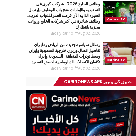
وظائف الخليج 2026.. شركات كبرى في
السعودية والإمارات تفتح باب التوظيف وإرسال
السيرة الذاتية الآن فرصة العمر للشباب العرب..
وظائف شاغرة في أكبر شركات الخليج ورواتب
مجزية بانتظارك
daly carino
Aug 02, 2026
رسائل سياسية جديدة من الرياض وطهران..
تفاصيل اتصال وزيري خارجية السعودية وإيران
وسط توترات المنطقة.. السعودية وإيران
تكثفان الاتصالات الدبلوماسية لخفض التصعيد
daly carino
Aug 02, 2026
تطبيق كرينو نيوز CARINONEWS APK