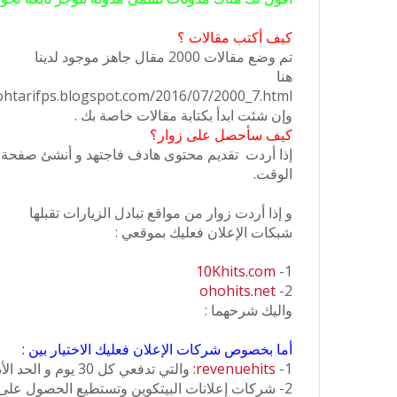
كيف أكتب مقالات ؟
تم وضع مقالات 2000 مقال جاهز موجود لدينا
هنا
ohtarifps.blogspot.com/2016/07/2000_7.html
وإن شئت ابدأ بكتابة مقالات خاصة بك .
كيف سأحصل على زوار؟
إذا أردت تقديم محتوى هادف فاجتهد و أنشئ صفحة 
الوقت.
و إذا أردت زوار من مواقع تبادل الزيارات تقبلها
شبكات الإعلان فعليك بموقعي :
10Khits.com
1-
ohohits.net
2-
واليك شرحهما :
أما بخصوص شركات الإعلان فعليك الاختيار بين :
1-
revenuehits:
والتي تدفعي كل 30 يوم و الحد الأدنى للدفع 20 دولار وطرق الدفع :بايونير وباي بال
2- شركات إعلانات البيتكوين وتستطيع الحصول على أرباحك بشكل يومي: