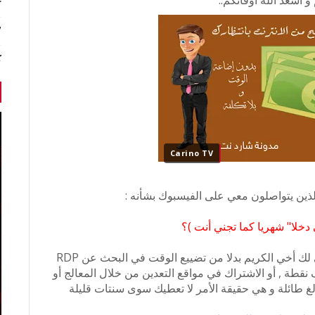
و أسعد الله أوقاتكم..
r
7 أخبا
ك
Carino TV
الذين يتواصلون معي على الفيسبوك بشأنه :
دخلا" شهريا كما تجني أنت )؟
الأمر بسيط بإذن الله و لكن الصبر مطلوب ونصيحتي لك أخي الكريم بدلا من تضييع الوقت في البحث عن RDP
واقع الترافيك التي تعطيك 1$ ل 30000 ألف نقطة , أو الاشتراك في مواقع التعدين من خلال المعالج أو
غ طائلة و هي حقيقة الأمر لا تعطيك سوى سنتات قليلة