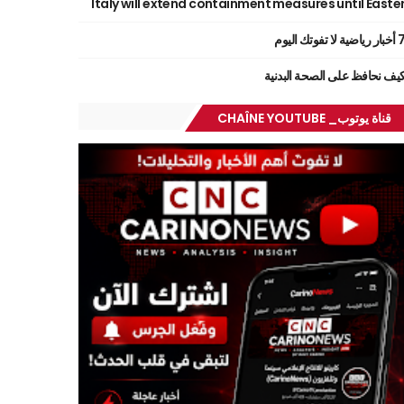
Italy will extend containment measures until Easte
ر رياضية لا تفوتك اليوم
يف نحافظ على الصحة البدنية
قناة يوتوب_ CHAÎNE YOUTUBE