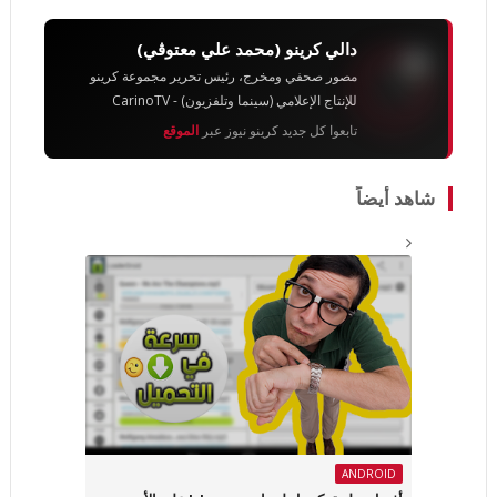
دالي كرينو (محمد علي معتوڨي)
مصور صحفي ومخرج، رئيس تحرير مجموعة كرينو
للإنتاج الإعلامي (سينما وتلفزيون) - CarinoTV
تابعوا كل جديد كرينو نيوز عبر
الموقع
شاهد أيضاً
ANDROID