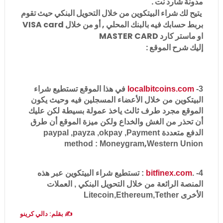
مدونة شارد نت .
يتيح لك شراء البيتكوين من خلال التحويل البنكي حيث تقوم
بربط حسابك فيه بالبنك المحلي , أو من خلال VISA card
او ماستر كارد MASTER CARD
إليك شرح الموقع :
3-
localbitcoins.com
في هذا الموقع تستطيع شراء
البيتكوين من خلال الأعضاء المسجلين فيه وحيث يكون
الموقع مجرد طرف ثالث ياخذ عمولة بسيطة لكن عليك
أن تحذر من الغش والخداع
ولكن ميزة الموقع أن طرق
الدفع متعددة paypal ,payza ,okpay ,
Payment
,
method
:
Moneygram
Western Union
4-
.
bitfinex.com
: تستطيع شراء البيتكوين عبر هذه
المنصة الرائعة من خلال التحويل البنكي , العملات
الأخرى
Tether
Ethereum,
Litecoin,
✍️ بقلم: دالي كرينو