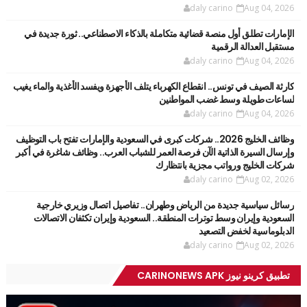
daly carino
Aug 04, 2026
الإمارات تطلق أول منصة قضائية متكاملة بالذكاء الاصطناعي.. ثورة جديدة في
مستقبل العدالة الرقمية
daly carino
Aug 04, 2026
كارثة الصيف في تونس.. انقطاع الكهرباء يتلف الأجهزة ويفسد الأغذية والماء يغيب
لساعات طويلة وسط غضب المواطنين
daly carino
Aug 04, 2026
وظائف الخليج 2026.. شركات كبرى في السعودية والإمارات تفتح باب التوظيف
وإرسال السيرة الذاتية الآن فرصة العمر للشباب العرب.. وظائف شاغرة في أكبر
شركات الخليج ورواتب مجزية بانتظارك
daly carino
Aug 02, 2026
رسائل سياسية جديدة من الرياض وطهران.. تفاصيل اتصال وزيري خارجية
السعودية وإيران وسط توترات المنطقة.. السعودية وإيران تكثفان الاتصالات
الدبلوماسية لخفض التصعيد
daly carino
Aug 02, 2026
تطبيق كرينو نيوز CARINONEWS APK