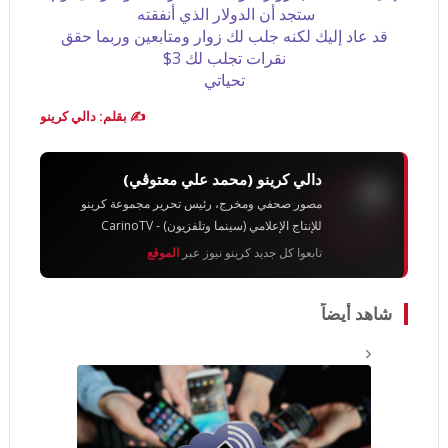
ستجد أن الدولار الذي أنفقته
قد عاد إليك لكنه جلب لك زوار ومتابعين وربما حقق
نقرات تجلب لك 3$
تحياتي
✍️ بقلم: دالي كرينو
دالي كرينو (محمد علي معتوڨي)
مصور صحفي ومخرج، رئيس تحرير مجموعة كرينو
للإنتاج الإعلامي (سينما وتلفزيون) - CarinoTV
تابعوا كل جديد كرينو نيوز عبر
الموقع
شاهد أيضاً