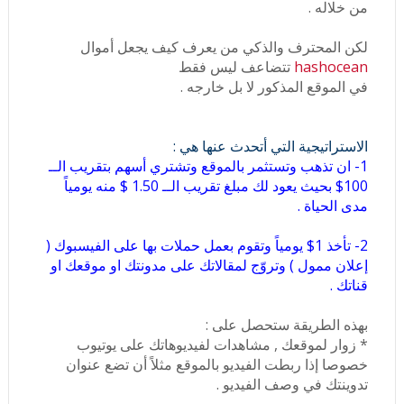
من خلاله .
لكن المحترف والذكي من يعرف كيف يجعل أموال
hashocean
تتضاعف ليس فقط
في الموقع المذكور لا بل خارجه .
الاستراتيجية التي أتحدث عنها هي :
1- ان تذهب وتستثمر بالموقع وتشتري أسهم بتقريب الــ
100$ بحيث يعود لك مبلغ تقريب الــ 1.50 $ منه يومياً
مدى الحياة .
2- تأخذ 1$ يومياً وتقوم بعمل حملات بها على الفيسبوك (
إعلان ممول ) وتروّج لمقالاتك على مدونتك او موقعك او
قناتك .
بهذه الطريقة ستحصل على :
* زوار لموقعك , مشاهدات لفيديوهاتك على يوتيوب
خصوصا إذا ربطت الفيديو بالموقع مثلاً أن تضع عنوان
تدوينتك في وصف الفيديو .