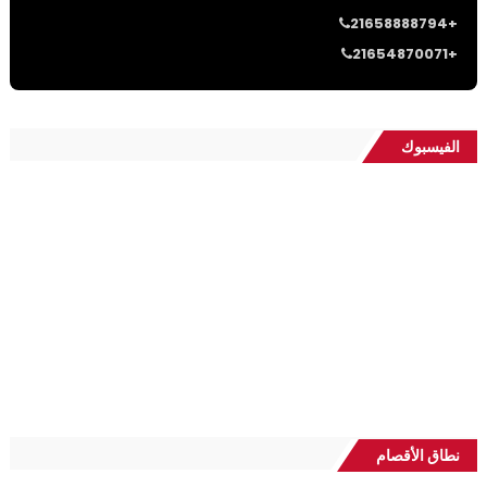
21658888794+
21654870071+
الفيسبوك
نطاق الأقصام