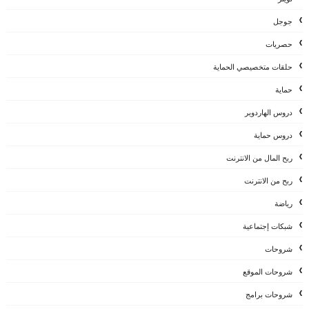
جوجل
حصريات
حلقات متخصيصي الحماية
حماية
دروس الهاردوير
دروس حماية
ربح المال من الانترنت
ربح من الانترنت
رياضة
شبكات إجتماعية
شروحات
شروحات الموقع
شروحات برامج