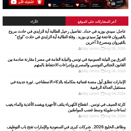
آخر المشاركات على الموقع
الأراء
عاجل: سيدي بوزيد في حداد.. تفاصيل رحيل الطالبة آية الزايدي في حادث مروع
بالقيروان فاجعة تهزّ سيدي بوزيد.. وفاة الطالبة آية الزايدي في حادث "لواج"
بالقيروان ومصرع 3 آخرين
daly carino
Aug 06, 2026
الفرق بين النيابة العمومية في تونس والنيابة العامة في مصر | مقارنة صادمة بين
القانون الجنائي التونسي والمصري وإجراءات الاحتفاظ بالمتهم
daly carino
Aug 04, 2026
الإمارات تطلق أول منصة قضائية متكاملة بالذكاء الاصطناعي.. ثورة جديدة في
مستقبل العدالة الرقمية
daly carino
Aug 04, 2026
كارثة الصيف في تونس.. انقطاع الكهرباء يتلف الأجهزة ويفسد الأغذية والماء يغيب
لساعات طويلة وسط غضب المواطنين
daly carino
Aug 04, 2026
وظائف الخليج 2026.. شركات كبرى في السعودية والإمارات تفتح باب التوظيف