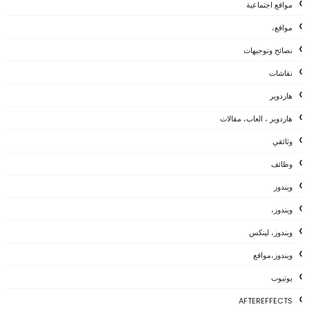
مواقع اجتماعية
مواقع،
نصائح وتوجيهات
نقاشات
هاردوير
هاردوير ، العاب، مقالات
وثائقي
وظائف
ويندوز
ويندوز،
ويندوز، لينكس
ويندوز،مواقع
يوتيوب
AFTEREFFECTS