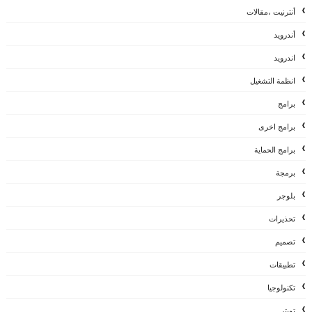
أنترنيت ،مقالات
أندرويد
اندرويد
انظمة التشغيل
برامج
برامج اخرى
برامج الحماية
برمجة
بلوجر
تحذيرات
تصميم
تطبيقات
تكنولوجيا
تويتر