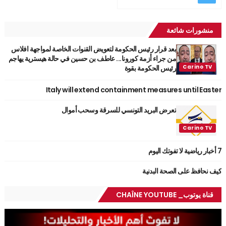
منشورات شائعة
بعد قرار رئيس الحكومة لتعويض القنوات الخاصة لمواجهة افلاس
من جراء أزمة كورونا... عاطف بن حسين في حالة هيسترية يهاجم
رئيس الحكومة بقوة
Italy will extend containment measures until Easter
تعرض البريد التونسي للسرقة وسحب أموال
7 أخبار رياضية لا تفوتك اليوم
كيف نحافظ على الصحة البدنية
قناة يوتوب_ CHAÎNE YOUTUBE