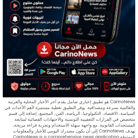
CarinoNews هو تطبيق إخباري شامل يقدم آخر الأخبار المحلية والعربية
والعالمية بسرعة ومصداقية. يوفر التطبيق تغطية مستمرة لأهم الأحداث في
السياسة، الاقتصاد، التكنولوجيا، الرياضة، الفن، المجتمع، إضافة إلى قسم
متخصص في القرارات التعقيبية التونسية والاجتهادات القضائية لمتابعة
المستجدات القانونية. مع واجهة سهلة الاستخدام وتجربة قراءة مريحة،
يهدف CarinoNews إلى أن يكون مصدرك اليومي للأخبار والمعلومات
الموثوقة.CarinoNews is a comprehensive news application