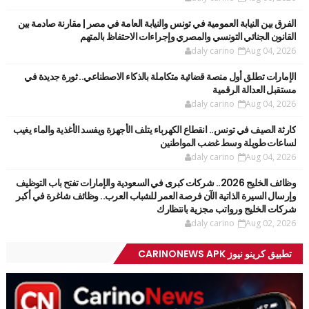
الفرق بين النيابة العمومية في تونس والنيابة العامة في مصر | مقارنة صادمة بين
القانون الجنائي التونسي والمصري وإجراءات الاحتفاظ بالمتهم
daly carino
Aug 04, 2026
الإمارات تطلق أول منصة قضائية متكاملة بالذكاء الاصطناعي.. ثورة جديدة في
مستقبل العدالة الرقمية
daly carino
Aug 04, 2026
كارثة الصيف في تونس.. انقطاع الكهرباء يتلف الأجهزة ويفسد الأغذية والماء يغيب
لساعات طويلة وسط غضب المواطنين
daly carino
Aug 04, 2026
وظائف الخليج 2026.. شركات كبرى في السعودية والإمارات تفتح باب التوظيف
وإرسال السيرة الذاتية الآن فرصة العمر للشباب العرب.. وظائف شاغرة في أكبر
شركات الخليج ورواتب مجزية بانتظارك
daly carino
Aug 02, 2026
تطبيق كرينو نيوز CARINONEWS APK