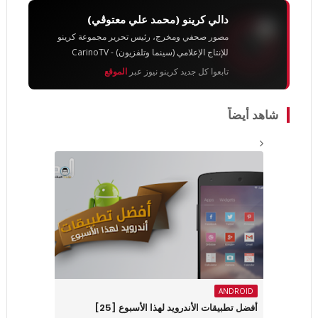
دالي كرينو (محمد علي معتوڨي)
مصور صحفي ومخرج، رئيس تحرير مجموعة كرينو
للإنتاج الإعلامي (سينما وتلفزيون) - CarinoTV
تابعوا كل جديد كرينو نيوز عبر
الموقع
شاهد أيضاً
ANDROID
أفضل تطبيقات الأندرويد لهذا الأسبوع ‏[25]