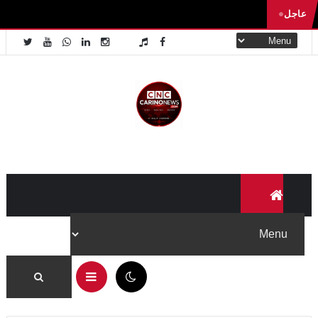
عاجل
10:35 ص