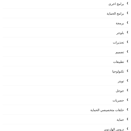
برامج اخرى
برامج الحماية
برمجة
بلوجر
تحذيرات
تصميم
تطبيقات
تكنولوجيا
تويتر
جوجل
حصريات
حلقات متخصيصي الحماية
حماية
دروس الهاردوير