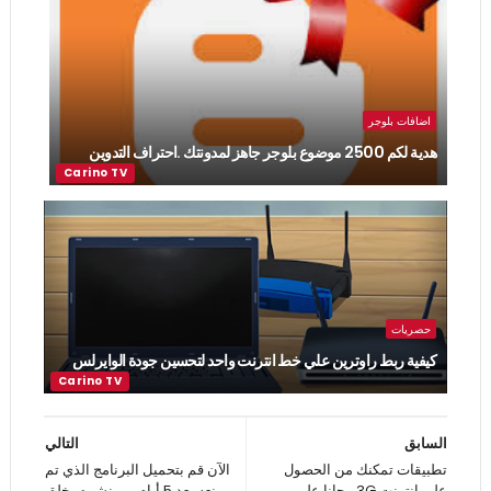
اضافات بلوجر
هدية لكم 2500 موضوع بلوجر جاهز لمدونتك .احتراف التدوين
حصريات
كيفية ربط راوترين علي خط انترنت واحد لتحسين جودة الوايرلس
السابق
التالي
تطبيقات تمكنك من الحصول
الآن قم بتحميل البرنامج الذي تم
على انترنت 3G مجانا على
منعه بعد 5 أيام من نشره وخلق