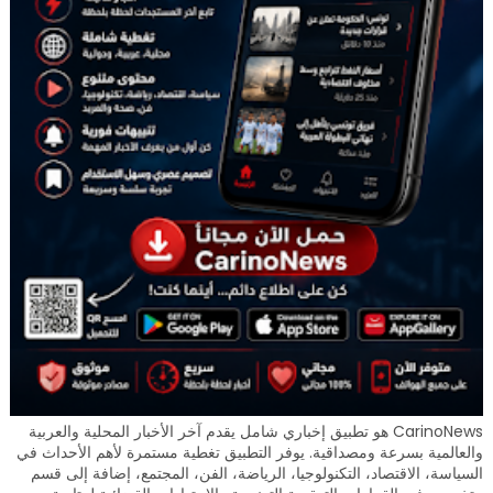
CarinoNews هو تطبيق إخباري شامل يقدم آخر الأخبار المحلية والعربية
والعالمية بسرعة ومصداقية. يوفر التطبيق تغطية مستمرة لأهم الأحداث في
السياسة، الاقتصاد، التكنولوجيا، الرياضة، الفن، المجتمع، إضافة إلى قسم