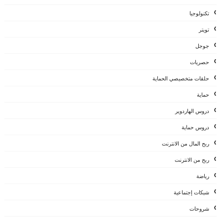
تكنولوجيا
تويتر
جوجل
حصريات
حلقات متخصيصي الحماية
حماية
دروس الهاردوير
دروس حماية
ربح المال من الانترنت
ربح من الانترنت
رياضة
شبكات إجتماعية
شروحات