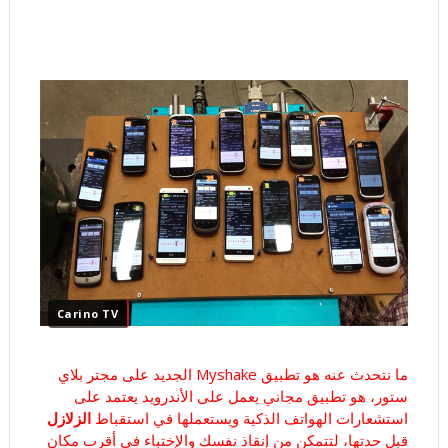
Carino TV
ما نتحدث عنه هو تطبيق
Myshake
الجديد على مجتر بلاي
ستور، هو تطبيق مجاني يعمل على الأندرويد يعتمد على
استشعارات الهواتف الذكية ويستعملها في استقباط
الزلازل
قبل حدتها، لتتمكن من إنقاذ نفسك والإختباء في أقرب مكان