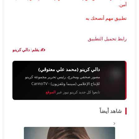
آمن.
تطبيق مهم أنصحك به
رابط تحميل التطبيق
✍️ بقلم: دالي كرينو
دالي كرينو (محمد علي معتوڨي)
مصور صحفي ومخرج، رئيس تحرير مجموعة كرينو
للإنتاج الإعلامي (سينما وتلفزيون) - CarinoTV
تابعوا كل جديد كرينو نيوز عبر
الموقع
شاهد أيضاً