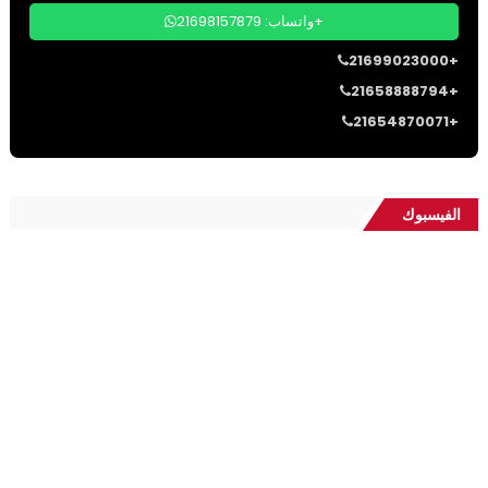
واتساب: 21698157879+
21699023000+
21658888794+
21654870071+
الفيسبوك