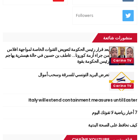
Followers
منشورات شائعة
بعد قرار رئيس الحكومة لتعويض القنوات الخاصة لمواجهة افلاس
من جراء أزمة كورونا... عاطف بن حسين في حالة هيسترية يهاجم
رئيس الحكومة بقوة
تعرض البريد التونسي للسرقة وسحب أموال
Italy will extend containment measures until Easter
7 أخبار رياضية لا تفوتك اليوم
كيف نحافظ على الصحة البدنية
قناة يوتوب_ CHAÎNE YOUTUBE