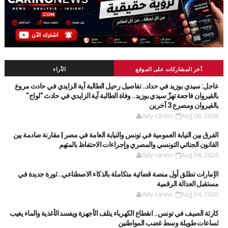
آخر المشاركات على الموقع
الأراء
عاجل: سيدي بوزيد في حداد.. تفاصيل رحيل الطالبة آية الزايدي في حادث مروع
بالقيروان فاجعة تهزّ سيدي بوزيد.. وفاة الطالبة آية الزايدي في حادث "لواج"
بالقيروان ومصرع 3 آخرين
daly carino
Aug 06, 2026
الفرق بين النيابة العمومية في تونس والنيابة العامة في مصر | مقارنة صادمة بين
القانون الجنائي التونسي والمصري وإجراءات الاحتفاظ بالمتهم
daly carino
Aug 04, 2026
الإمارات تطلق أول منصة قضائية متكاملة بالذكاء الاصطناعي.. ثورة جديدة في
مستقبل العدالة الرقمية
daly carino
Aug 04, 2026
كارثة الصيف في تونس.. انقطاع الكهرباء يتلف الأجهزة ويفسد الأغذية والماء يغيب
لساعات طويلة وسط غضب المواطنين