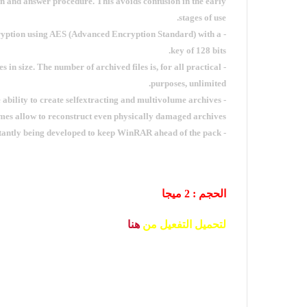
on and answer procedure. This avoids confusion in the early
stages of use.
ncryption using AES (Advanced Encryption Standard) with a
key of 128 bits.
s in size. The number of archived files is, for all practical
purposes, unlimited.
- WinRAR offers the ability to create selfextracting and multivolume archives.
es allow to reconstruct even physically damaged archives.
- WinRAR features are constantly being developed to keep WinRAR ahead of the pack.
الحجم : 2 ميجا
لتحميل التفعيل من
هنا