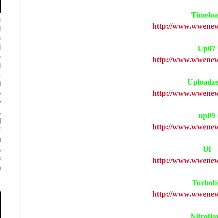
Timelo
http://www.wwenew
ا
ت
ا
Up07
ف
http://www.wwenew
ا
Uploadz
e
http://www.wwenew
y
,
up09
d
http://www.wwenew
f
a
,
Ul
s
http://www.wwenew
.
Turbobi
http://www.wwenew
Nitrofla