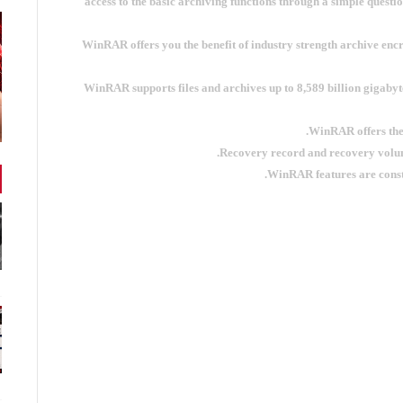
access to the basic archiving functions through a simple questi
- WinRAR offers you the benefit of industry strength archive e
- WinRAR supports files and archives up to 8,589 billion gigabyte
Recovery record and recovery volum