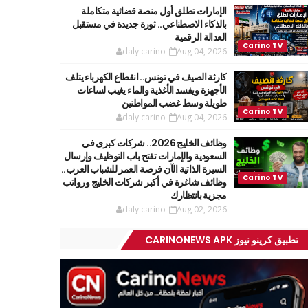
الإمارات تطلق أول منصة قضائية متكاملة
بالذكاء الاصطناعي.. ثورة جديدة في مستقبل
العدالة الرقمية
daly carino
Aug 04, 2026
كارثة الصيف في تونس.. انقطاع الكهرباء يتلف
الأجهزة ويفسد الأغذية والماء يغيب لساعات
طويلة وسط غضب المواطنين
daly carino
Aug 04, 2026
وظائف الخليج 2026.. شركات كبرى في
السعودية والإمارات تفتح باب التوظيف وإرسال
السيرة الذاتية الآن فرصة العمر للشباب العرب..
وظائف شاغرة في أكبر شركات الخليج ورواتب
مجزية بانتظارك
daly carino
Aug 02, 2026
تطبيق كرينو نيوز CARINONEWS APK