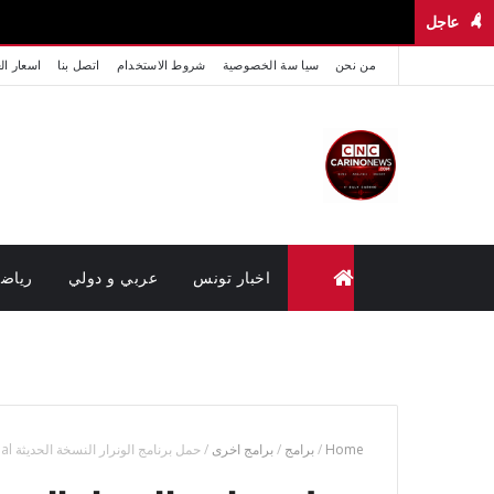
عاجل
من نحن
سيا سة الخصوصية
شروط الاستخدام
اتصل بنا
اسعار ال
اخبار تونس
عربي و دولي
رياض
متابعة القضايا عن بعد (وزارة العدل تونس)
Home
/
برامج
/
برامج اخرى
/
حمل برنامج الونرار النسخة الحديثة WinRAR 5.31 Final