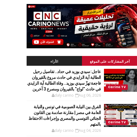
آخر المشاركات على الموقع
الأراء
عاجل: سيدي بوزيد في حداد.. تفاصيل رحيل
الطالبة آية الزايدي في حادث مروع بالقيروان
فاجعة تهزّ سيدي بوزيد.. وفاة الطالبة آية الزايدي
في حادث "لواج" بالقيروان ومصرع 3 آخرين
daly carino
Aug 06, 2026
الفرق بين النيابة العمومية في تونس والنيابة
العامة في مصر | مقارنة صادمة بين القانون
الجنائي التونسي والمصري وإجراءات الاحتفاظ
بالمتهم
daly carino
Aug 04, 2026