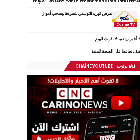
Italy will extend containment measures until Easte
تعرض البريد التونسي للسرقة وسحب أموال
ر رياضية لا تفوتك اليوم
يف نحافظ على الصحة البدنية
قناة يوتوب_ CHAÎNE YOUTUBE