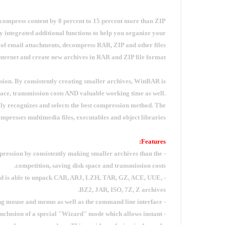
compress content by 8 percent to 15 percent more than ZIP
 integrated additional functions to help you organize your
 of email attachments, decompress RAR, ZIP and other files
ernet and create new archives in RAR and ZIP file format.
ion. By consistently creating smaller archives, WinRAR is
space, transmission costs AND valuable working time as well.
y recognizes and selects the best compression method. The
presses multimedia files, executables and object libraries
Features:
pression by consistently making smaller archives than the
competition, saving disk space and transmission costs.
nd is able to unpack CAB, ARJ, LZH, TAR, GZ, ACE, UUE,
BZ2, JAR, ISO, 7Z, Z archives.
- WinRAR offers a graphic interactive interface utilizing mouse and menus as well as the command line interface.
 inclusion of a special "Wizard" mode which allows instant