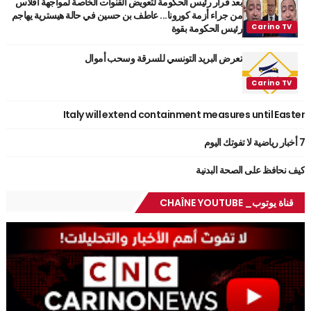
بعد قرار رئيس الحكومة لتعويض القنوات الخاصة لمواجهة افلاس
من جراء أزمة كورونا... عاطف بن حسين في حالة هيسترية يهاجم
رئيس الحكومة بقوة
تعرض البريد التونسي للسرقة وسحب أموال
Italy will extend containment measures until Easter
7 أخبار رياضية لا تفوتك اليوم
كيف نحافظ على الصحة البدنية
قناة يوتوب_ CHAÎNE YOUTUBE