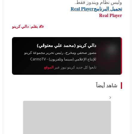
وليس نظام ويندوز فقط.
تحميل البرنامج
Real Player
Real Player
✍️ بقلم: دالي كرينو
دالي كرينو (محمد علي معتوڨي)
مصور صحفي ومخرج، رئيس تحرير مجموعة كرينو
للإنتاج الإعلامي (سينما وتلفزيون) - CarinoTV
تابعوا كل جديد كرينو نيوز عبر
الموقع
شاهد أيضاً