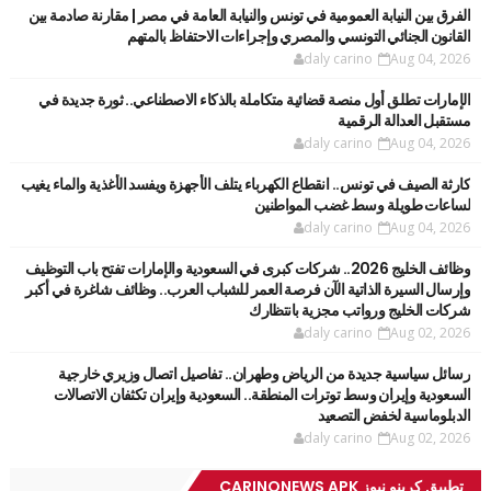
الفرق بين النيابة العمومية في تونس والنيابة العامة في مصر | مقارنة صادمة بين
القانون الجنائي التونسي والمصري وإجراءات الاحتفاظ بالمتهم
daly carino
Aug 04, 2026
الإمارات تطلق أول منصة قضائية متكاملة بالذكاء الاصطناعي.. ثورة جديدة في
مستقبل العدالة الرقمية
daly carino
Aug 04, 2026
كارثة الصيف في تونس.. انقطاع الكهرباء يتلف الأجهزة ويفسد الأغذية والماء يغيب
لساعات طويلة وسط غضب المواطنين
daly carino
Aug 04, 2026
وظائف الخليج 2026.. شركات كبرى في السعودية والإمارات تفتح باب التوظيف
وإرسال السيرة الذاتية الآن فرصة العمر للشباب العرب.. وظائف شاغرة في أكبر
شركات الخليج ورواتب مجزية بانتظارك
daly carino
Aug 02, 2026
رسائل سياسية جديدة من الرياض وطهران.. تفاصيل اتصال وزيري خارجية
السعودية وإيران وسط توترات المنطقة.. السعودية وإيران تكثفان الاتصالات
الدبلوماسية لخفض التصعيد
daly carino
Aug 02, 2026
تطبيق كرينو نيوز CARINONEWS APK