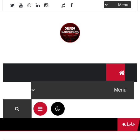
09:19 ص
عاجل