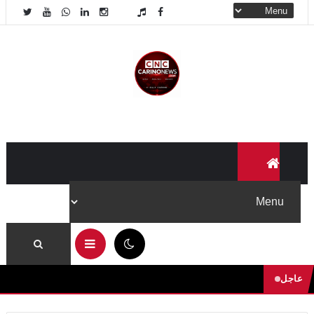
02:54 ص
عاجل