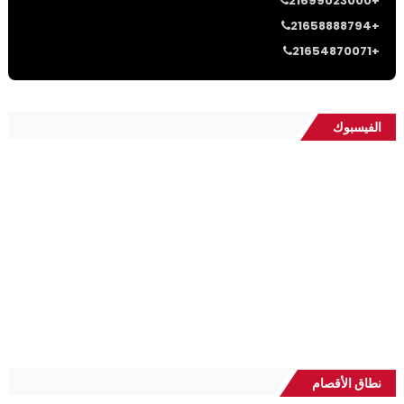
21699023000+
21658888794+
21654870071+
الفيسبوك
نطاق الأقصام