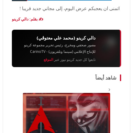
اتمنى ان يعجبكم عرض اليوم، إلى مجاني جديد قريبا !
✍️ بقلم: دالي كرينو
دالي كرينو (محمد علي معتوڨي)
مصور صحفي ومخرج، رئيس تحرير مجموعة كرينو
للإنتاج الإعلامي (سينما وتلفزيون) - CarinoTV
تابعوا كل جديد كرينو نيوز عبر
الموقع
شاهد أيضاً