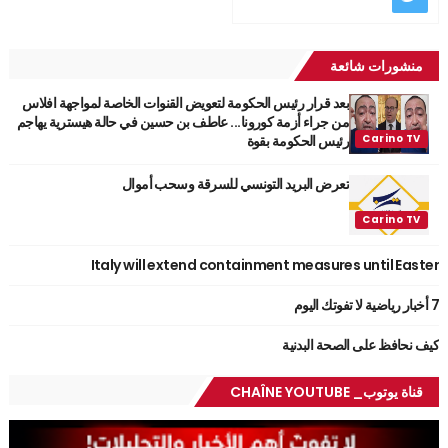
منشورات شائعة
بعد قرار رئيس الحكومة لتعويض القنوات الخاصة لمواجهة افلاس
من جراء أزمة كورونا... عاطف بن حسين في حالة هيسترية يهاجم
رئيس الحكومة بقوة
تعرض البريد التونسي للسرقة وسحب أموال
Italy will extend containment measures until Easter
7 أخبار رياضية لا تفوتك اليوم
كيف نحافظ على الصحة البدنية
قناة يوتوب_ CHAÎNE YOUTUBE