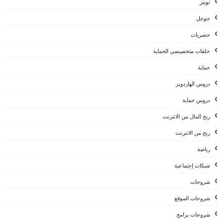
تويتر
جوجل
حصريات
حلقات متخصيصي الحماية
حماية
دروس الهاردوير
دروس حماية
ربح المال من الانترنت
ربح من الانترنت
رياضة
شبكات إجتماعية
شروحات
شروحات الموقع
شروحات برامج