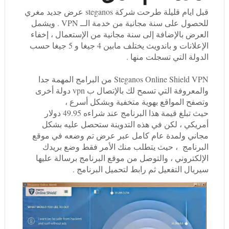
قبل ايام قليلة طرحت شركة steganos عرض جديد مغري
للحصول على سنة مجانية من خدمة الــ VPN . ويشمل
العرض بالإضافة إلى سنة مجانية من الإستعمال ، إخفاء
الإعلانات و باندويث يختلف مابين 4 جيغا و 5 جيغا حسب
الدولة التي تسجلت منها .
Steganos Online Shield VPN من البرامج المهمة جدا
والمعروفة التي تسمح لك بالإتصال ب vpn دولة أخرى
وتصفح المواقع بهوية متخفية وبشكل أسرع ،
حيث تبلغ قيمة هذا البرنامج عند شراءه 49.95 دولار
أمريكي ، لكن في هذه التدوينة ستحصل عليه بشكل
مجاني ولمدة عام كامل عبر عرض تم وضعه في موقع
البرنامج ، حيث يتطلب منك الأمر فقط وضع بريدك
الإلكتروني ، والتوصل من موقع البرنامج برسالة عليها
سيريال التفعيل ثم رابط لتحميل البرنامج .