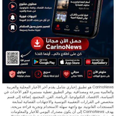
CarinoNews هو تطبيق إخباري شامل يقدم آخر الأخبار المحلية والعربية
والعالمية بسرعة ومصداقية. يوفر التطبيق تغطية مستمرة لأهم الأحداث في
السياسة، الاقتصاد، التكنولوجيا، الرياضة، الفن، المجتمع، إضافة إلى قسم
متخصص في القرارات التعقيبية التونسية والاجتهادات القضائية لمتابعة
المستجدات القانونية. مع واجهة سهلة الاستخدام وتجربة قراءة مريحة،
يهدف CarinoNews إلى أن يكون مصدرك اليومي للأخبار والمعلومات