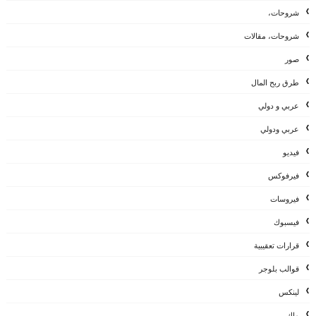
شروحات،
شروحات، مقالات
صور
طرق ربح المال
عربي و دولي
عربي ودولي
فيديو
فيرفوكس
فيروسات
فيسبوك
قرارات تعقيبية
قوالب بلوجر
لينكس
ماك