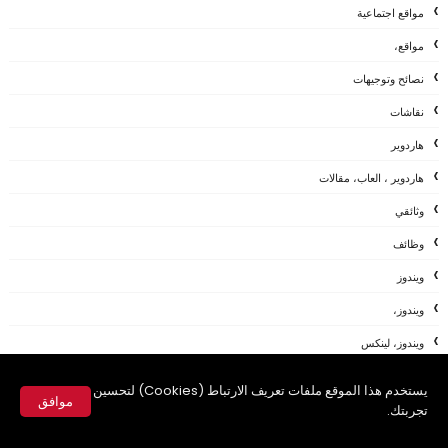
مواقع اجتماعية
مواقع،
نصائح وتوجيهات
نقاشات
هاردوير
هاردوير ، العاب، مقالات
وثائقي
وظائف
ويندوز
ويندوز،
ويندوز، لينكس
ويندوز،مواقع
يستخدم هذا الموقع ملفات تعريف الارتباط (Cookies) لتحسين
موافق
يوتيوب
تجربتك.
✕
AFTEREFFECTS