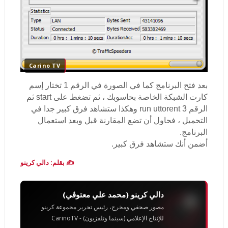
Carino TV
بعد فتح البرنامج كما في الصورة في الرقم 1 تختار إسم
كارت الشبكة الخاصة بحاسوبك ، ثم تضغط على start ثم
الرقم 3 run uttorent وهكذا ستشاهد فرق كبير جدا في
التحميل ، فحاول أن تضع المقارنة قبل وبعد استعمال
البرنامج.
أضمن أنك ستشاهد فرق كبير.
✍️ بقلم: دالي كرينو
دالي كرينو (محمد علي معتوڨي)
مصور صحفي ومخرج، رئيس تحرير مجموعة كرينو
للإنتاج الإعلامي (سينما وتلفزيون) - CarinoTV