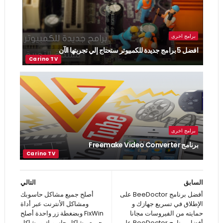
برامج اخرى
افضل 5 برامج جديدة للكمبيوتر ستحتاج إلي تجربتها الآن
برامج اخرى
برنامج Freemake Video Converter
السابق
التالي
أفضل برنامج BeeDoctor على
أصلح جميع مشاكل حاسوبك
الإطلاق في تسريع جهازك و
ومشاكل الأنترنت عبر أداة
حمايته من الفيروسات مجانا
FixWin وبضغطة زر واحدة أصلح
أفضل برنامج BeeDoctor على
جميع مشاكل حاسوبك ومشاكل