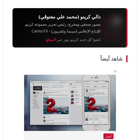
دالي كرينو (محمد علي معتوڨي)
مصور صحفي ومخرج، رئيس تحرير مجموعة كرينو
للإنتاج الإعلامي (سينما وتلفزيون) - CarinoTV
تابعوا كل جديد كرينو نيوز عبر
الموقع
شاهد أيضاً
أخبار