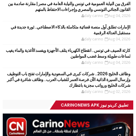
الفرق بين النيابة العمومية في تونس والنيابة العامة في مصر | مقارنة صادمة بين
القانون الجنائي التونسي والمصري وإجراءات الاحتفاظ بالمتهم
daly carino
Aug 04, 2026
الإمارات تطلق أول منصة قضائية متكاملة بالذكاء الاصطناعي.. ثورة جديدة في
مستقبل العدالة الرقمية
daly carino
Aug 04, 2026
كارثة الصيف في تونس.. انقطاع الكهرباء يتلف الأجهزة ويفسد الأغذية والماء يغيب
لساعات طويلة وسط غضب المواطنين
daly carino
Aug 04, 2026
وظائف الخليج 2026.. شركات كبرى في السعودية والإمارات تفتح باب التوظيف
وإرسال السيرة الذاتية الآن فرصة العمر للشباب العرب.. وظائف شاغرة في أكبر
شركات الخليج ورواتب مجزية بانتظارك
daly carino
Aug 02, 2026
تطبيق كرينو نيوز CARINONEWS APK