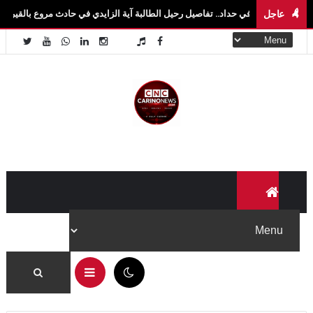
عاجل
 في حداد.. تفاصيل رحيل الطالبة آية الزايدي في حادث مروع بالقيروان فاجعة تهزّ سيدي ب
11:07 م