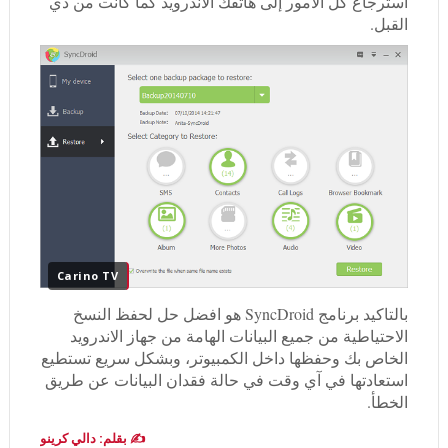
استرجاع كل الأمور إلى هاتفك الاندرويد كما كانت من ذي
القبل.
Carino TV
بالتاكيد برنامج SyncDroid هو افضل حل لحفظ النسخ
الاحتياطية من جميع البيانات الهامة من جهاز الاندرويد
الخاص بك وحفظها داخل الكمبيوتر، وبشكل سريع تستطيع
استعادتها في آي وقت في حالة فقدان البيانات عن طريق
الخطأ.
✍️ بقلم: دالي كرينو