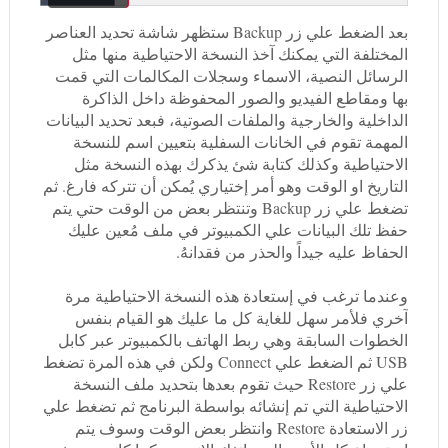
بعد الضغط علي زر Backup ستظهر شاشة تحديد العناصر
المختلفة التي يمكنك آخذ النسخة الاحتياطية منها مثل
الرسائل النصية، الاسماء وسجلات المكالمات التي قمت
بها ومقاطع الفيديو والصور المحفوظة داخل الذاكرة
الداخلية والخارجية والملفات الصوتية، فبعد تحديد البيانات
المهمة تقوم في الخانات السفلية بتعيين اسم للنسخة
الاحتياطية وكذلك كتابة شئ يذكرك بهذه النسخة مثل
التاريخ او الوقت وهو أمر إختياري يُمكن أن تتركه فارغ. ثم
تضغط علي زر Backup وتنتظر بعض من الوقت حتي يتم
حفظ تلك البيانات علي الكمبيوتر في ملف مُعين عليك
الحفاظ عليه جيداً والحذر من فقدانهُ.
وعندما ترغب في إستعادة هذه النسخة الاحتياطية مرة
آخري فلأمر سهل للغاية كل ما عليك هو القيام بنفس
الخطوات السابقة وهي ربط الهاتف بالكمبيوتر عبر كابل
USB ثم الضغط علي Connect ولكن في هذه المرة تضغط
علي زر Restore حيث تقوم بعدها بتحديد ملف النسخة
الاحتياطية التي تم إنشائه بواسطة البرنامج ثم تضغط علي
زر الاستعادة Restore وانتظر بعض الوقت وسوف يتم