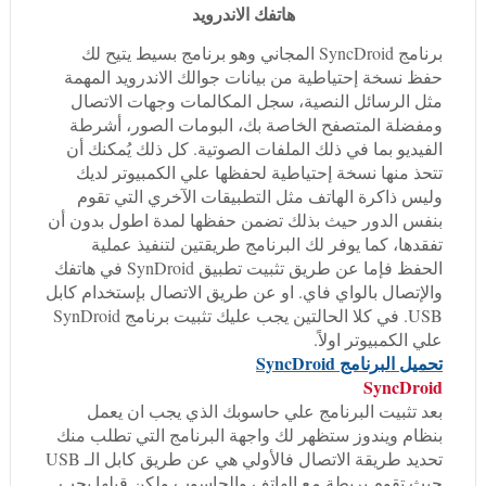
هاتفك الاندرويد
برنامج SyncDroid المجاني وهو برنامج بسيط يتيح لك
حفظ نسخة إحتياطية من بيانات جوالك الاندرويد المهمة
مثل الرسائل النصية، سجل المكالمات وجهات الاتصال
ومفضلة المتصفح الخاصة بك، البومات الصور، أشرطة
الفيديو بما في ذلك الملفات الصوتية. كل ذلك يُمكنك أن
تتحذ منها نسخة إحتياطية لحفظها علي الكمبيوتر لديك
وليس ذاكرة الهاتف مثل التطبيقات الآخري التي تقوم
بنفس الدور حيث بذلك تضمن حفظها لمدة اطول بدون أن
تفقدها، كما يوفر لك البرنامج طريقتين لتنفيذ عملية
الحفظ فإما عن طريق تثبيت تطبيق SynDroid في هاتفك
والإتصال بالواي فاي. او عن طريق الاتصال بإستخدام كابل
USB. في كلا الحالتين يجب عليك تثبيت برنامج SynDroid
علي الكمبيوتر اولاً.
تحميل البرنامج SyncDroid
SyncDroid
بعد تثبيت البرنامج علي حاسوبك الذي يجب ان يعمل
بنظام ويندوز ستظهر لك واجهة البرنامج التي تطلب منك
تحديد طريقة الاتصال فالأولي هي عن طريق كابل الـ USB
حيث تقوم بربطة مع الهاتف والحاسوب ولكن قبلها يجب