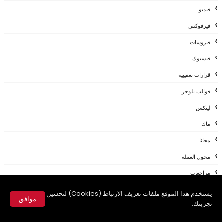
فيديو
فيرفوكس
فيروسات
فيسبوك
قرارات تعقيبية
قوالب بلوجر
لينكس
ماك
مجانا
محول العملة
مراجعات
مشاكلVS حلول
يستخدم هذا الموقع ملفات تعريف الارتباط (Cookies) لتحسين
موافق
تجربتك.
مقال
✕