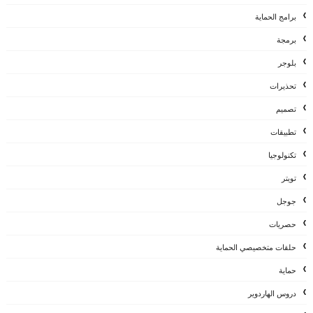
برامج الحماية
برمجة
بلوجر
تحذيرات
تصميم
تطبيقات
تكنولوجيا
تويتر
جوجل
حصريات
حلقات متخصيصي الحماية
حماية
دروس الهاردوير