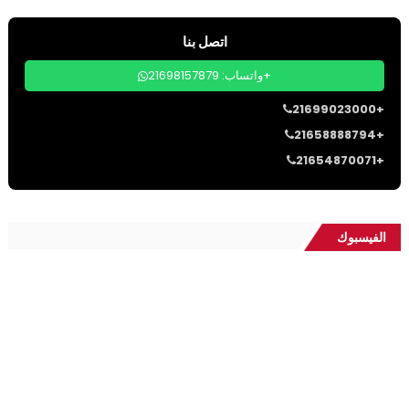
اتصل بنا
واتساب: 21698157879+
21699023000+
21658888794+
21654870071+
الفيسبوك