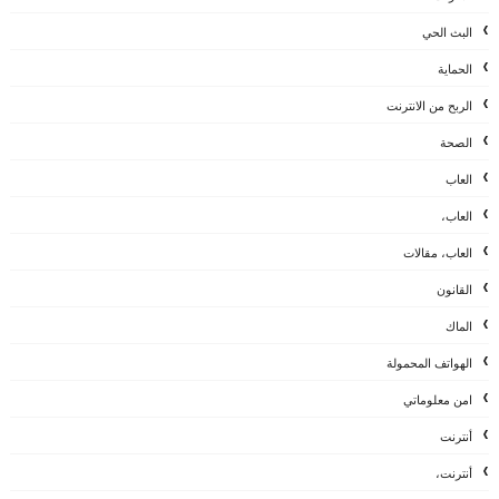
البث الحي
الحماية
الربح من الانترنت
الصحة
العاب
العاب،
العاب، مقالات
القانون
الماك
الهواتف المحمولة
امن معلوماتي
أنترنت
أنترنت،