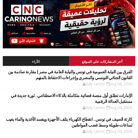
آخر المشاركات على الموقع
الأراء
الفرق بين النيابة العمومية في تونس والنيابة العامة في مصر | مقارنة صادمة بين
القانون الجنائي التونسي والمصري وإجراءات الاحتفاظ بالمتهم
daly carino
Aug 04, 2026
الإمارات تطلق أول منصة قضائية متكاملة بالذكاء الاصطناعي.. ثورة جديدة في
مستقبل العدالة الرقمية
daly carino
Aug 04, 2026
كارثة الصيف في تونس.. انقطاع الكهرباء يتلف الأجهزة ويفسد الأغذية والماء يغيب
لساعات طويلة وسط غضب المواطنين
daly carino
Aug 04, 2026