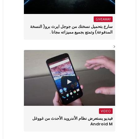
GIVEAWAY
سارع بتحميل نسختك من جوجل ايرث برو( النسخة
المدفوعة) وتمتع بجميع مميزاته مجانا .
VIDEO
فيديو يستعرض نظام الأندرويد الأحدث من غووغل
Android M