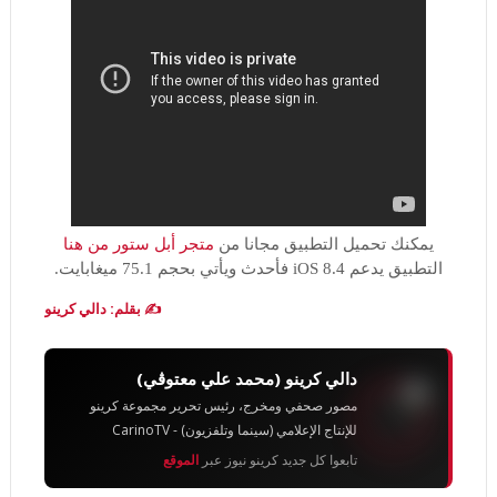
يمكنك تحميل التطبيق مجانا من
متجر أبل ستور من هنا
التطبيق يدعم iOS 8.4 فأحدث ويأتي بحجم 75.1 ميغابايت.
✍️ بقلم: دالي كرينو
دالي كرينو (محمد علي معتوڨي)
مصور صحفي ومخرج، رئيس تحرير مجموعة كرينو
للإنتاج الإعلامي (سينما وتلفزيون) - CarinoTV
تابعوا كل جديد كرينو نيوز عبر
الموقع