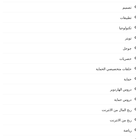
تصميم
تطبيقات
تكنولوجيا
تويتر
جوجل
حصريات
حلقات متخصيصي الحماية
حماية
دروس الهاردوير
دروس حماية
ربح المال من الانترنت
ربح من الانترنت
رياضة