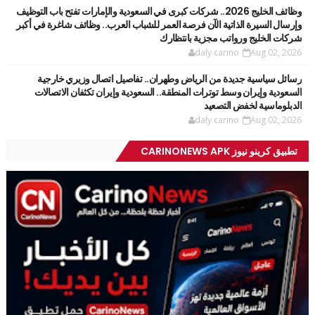
وظائف الخليج 2026.. شركات كبرى في السعودية والإمارات تفتح باب التوظيف
وإرسال السيرة الذاتية الآن فرصة العمر للشباب العرب.. وظائف شاغرة في أكبر
شركات الخليج ورواتب مجزية بانتظارك
daly carino
Aug 02, 2026
رسائل سياسية جديدة من الرياض وطهران.. تفاصيل اتصال وزيري خارجية
السعودية وإيران وسط توترات المنطقة.. السعودية وإيران تكثفان الاتصالات
الدبلوماسية لخفض التصعيد
daly carino
Aug 02, 2026
تطبيق كرينو نيوز CARINONEWS APK