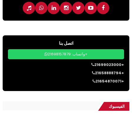
اتصل بنا
واتساب: 21698157879+
21699023000+
21658888794+
21654870071+
الفيسبوك