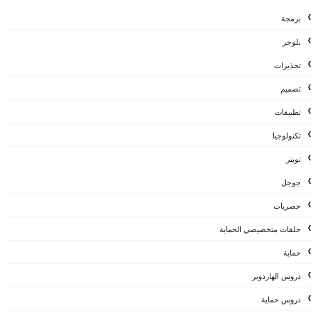
برمجة
بلوجر
تحذيرات
تصميم
تطبيقات
تكنولوجيا
تويتر
جوجل
حصريات
حلقات متخصيصي الحماية
حماية
دروس الهاردوير
دروس حماية