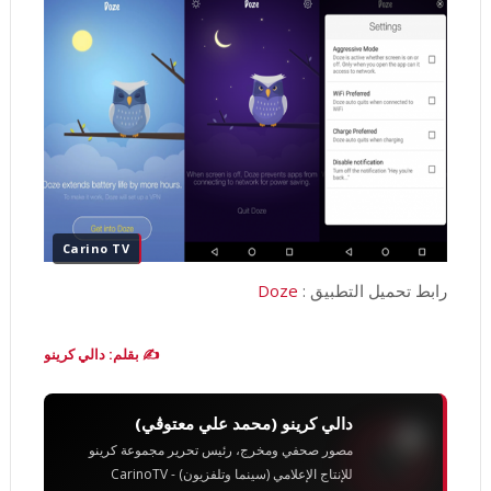
Carino TV
رابط تحميل التطبيق :
Doze
✍️ بقلم: دالي كرينو
دالي كرينو (محمد علي معتوڨي)
مصور صحفي ومخرج، رئيس تحرير مجموعة كرينو
للإنتاج الإعلامي (سينما وتلفزيون) - CarinoTV