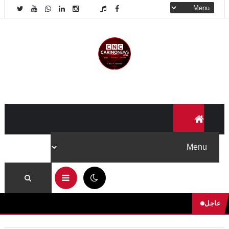
08:55 م
عاجل