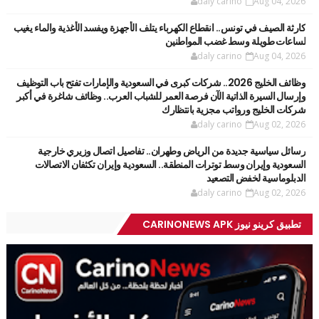
daly carino
Aug 04, 2026
كارثة الصيف في تونس.. انقطاع الكهرباء يتلف الأجهزة ويفسد الأغذية والماء يغيب
لساعات طويلة وسط غضب المواطنين
daly carino
Aug 04, 2026
وظائف الخليج 2026.. شركات كبرى في السعودية والإمارات تفتح باب التوظيف
وإرسال السيرة الذاتية الآن فرصة العمر للشباب العرب.. وظائف شاغرة في أكبر
شركات الخليج ورواتب مجزية بانتظارك
daly carino
Aug 02, 2026
رسائل سياسية جديدة من الرياض وطهران.. تفاصيل اتصال وزيري خارجية
السعودية وإيران وسط توترات المنطقة.. السعودية وإيران تكثفان الاتصالات
الدبلوماسية لخفض التصعيد
daly carino
Aug 02, 2026
تطبيق كرينو نيوز CARINONEWS APK