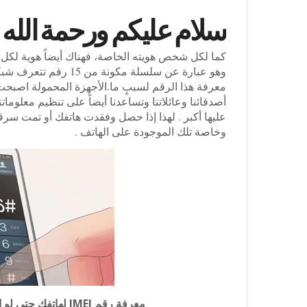
سلام عليكم ورحمة الله و
كما لكل شخص هويته الخاصة، فهناك أيضاً هوية لكل 
وهو عبارة عن سلسلة مك
معرفة هذا الرقم لسببٍ ما.الأجهزة المحمولة اصبحت ج
أصدقائنا وعائلاتنا وتساعدنا أيضاً على تنظيم معلومات
عليها أكبر . لهذا إذا حصل وفقدت هاتفك أو تمت 
وخاصة تلك الموجودة على الهاتف .
معرفة رقم IMEI لهاتفك حتى لو اضعته او تم سرقته لاسترجاعه أو تعطيله