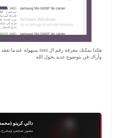
هكذا يمكنك معرفة رقم ال mei
وأراك في موضوع جديد بحول الله .
دالي كرينو (محمد
مصور صحفي ومخرج، رئيس 