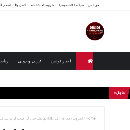
من نحن
سيا سة الخصوصية
شروط الاستخدام
اتصل بنا
اسعار ال
اخبار تونس
عربي و دولي
رياض
متابعة القضايا عن بعد (وزارة العدل تونس)
عاجل
Home
/
اندرويد
/
معرفة رقم IMEI لهاتفك حتى لو اضعته او تم سرقته لاسترجاعه أو تعطيله