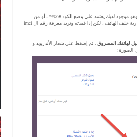
كما يعلم الجميع فإظهار رقم ال imei الخاص بهاتفك وهو موجود لديك يعتمد على وضع الكود #06#* ، أو من
ية خلف الهاتف ، لكن إذا فقدته وتريد معرفة رقم ال imei
ل لهاتفك المسروق
، ثم إضغط على شعار الأندرويد و