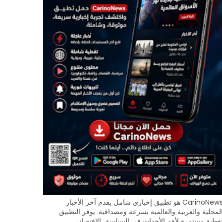
CarinoNews هو تطبيق إخباري شامل يقدم آخر الأخبار
لمحلية والعربية والعالمية بسرعة ومصداقية. يوفر التطبيق
غطية مستمرة لأهم الأحداث في السياسة، الاقتصاد،