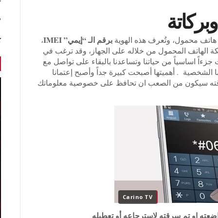
r
بركاتة
7 أخبا
برقم الـ “إيمي” IMEI
هاتف محمول، وتُعرف هذه الهوية
،
ك
ونة من 15 رقم تتعرف شبكة الهاتف المحمول من خلاله على الجهاز، وقد ترغب في
زءاً اساسياً من حياتنا وتساعدنا بالبقاء على تواصل مع
نا الشخصية . أهميتها أصبحت كبيرة جداً وأصبح إعتمانا
سرقته سيكون من الصعب ان تحافظ على خصوصية معلوماتك
Carino TV