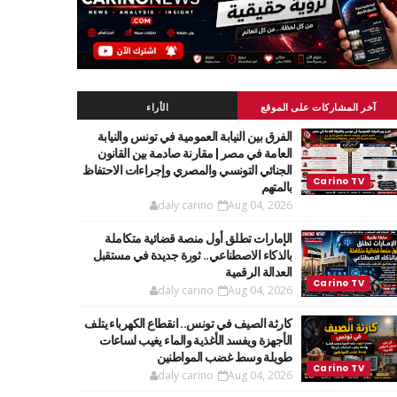
آخر المشاركات على الموقع
الأراء
الفرق بين النيابة العمومية في تونس والنيابة
العامة في مصر | مقارنة صادمة بين القانون
الجنائي التونسي والمصري وإجراءات الاحتفاظ
بالمتهم
daly carino
Aug 04, 2026
الإمارات تطلق أول منصة قضائية متكاملة
بالذكاء الاصطناعي.. ثورة جديدة في مستقبل
العدالة الرقمية
daly carino
Aug 04, 2026
كارثة الصيف في تونس.. انقطاع الكهرباء يتلف
الأجهزة ويفسد الأغذية والماء يغيب لساعات
طويلة وسط غضب المواطنين
daly carino
Aug 04, 2026