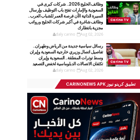
وظائف الخليج 2026.. شركات كبرى في
السعودية والإمارات تفتح باب التوظيف وإرسال
السيرة الذاتية الآن فرصة العمر للشباب العرب..
وظائف شاغرة في أكبر شركات الخليج ورواتب
مجزية بانتظارك
daly carino
Aug 02, 2026
رسائل سياسية جديدة من الرياض وطهران..
تفاصيل اتصال وزيري خارجية السعودية وإيران
وسط توترات المنطقة.. السعودية وإيران
تكثفان الاتصالات الدبلوماسية لخفض التصعيد
daly carino
Aug 02, 2026
تطبيق كرينو نيوز CARINONEWS APK