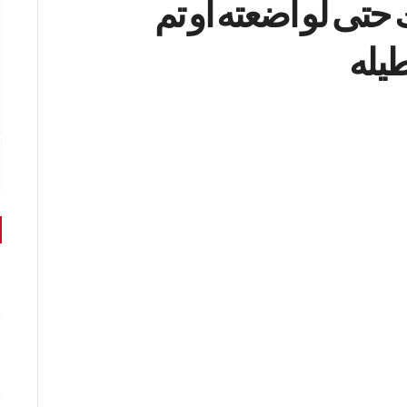
IMEI لهاتفك حتى لو اضعته او تم
طيله