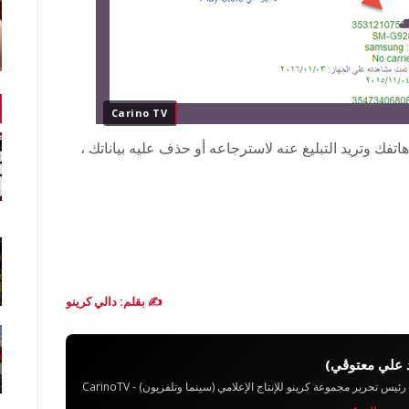
Carino TV
i بسهولة عندما تفقد هاتفك وتريد التبليغ عنه لاسترجاعه أو حذف عليه بياناتك ،
✍️ بقلم: دالي كرينو
 علي معتوڨي)
تحرير مجموعة كرينو للإنتاج الإعلامي (سينما وتلفزيون) - CarinoTV