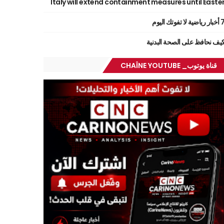
Italy will extend containment measures until Easte
ر رياضية لا تفوتك اليوم
يف نحافظ على الصحة البدنية
قناة يوتوب_ CHAÎNE YOUTUBE