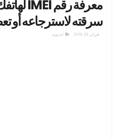
معرفة رقم 
سرقته لاسترجاعه أو تع
فبراير 03, 2016
اندرويد