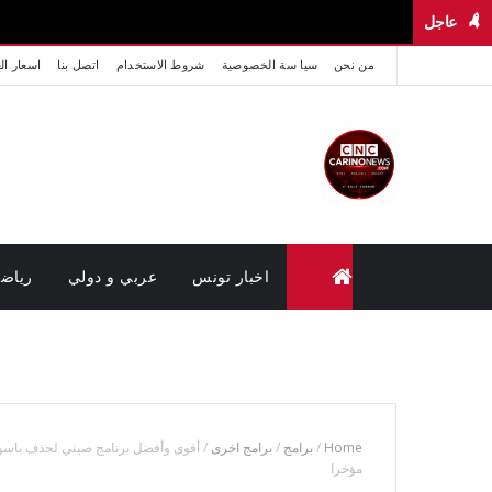
عاجل
من نحن
سيا سة الخصوصية
شروط الاستخدام
اتصل بنا
اسعار ال
اخبار تونس
عربي و دولي
رياض
متابعة القضايا عن بعد (وزارة العدل تونس)
Home
/
برامج
/
برامج اخرى
/
أقوى وأفضل برنامج صيني لحذف باسورد
مؤخرا