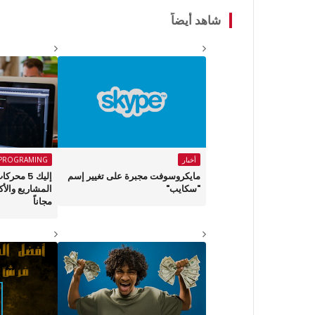
شاهد أيضاً
أخبار
PROGRAMING
مايكروسوفت مجبرة على تغيير إسم
إليك 5 مح
"سكايب"
المشاريع والأك
مجاناً