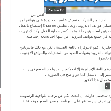
Carino TV
افس بين
حت العديد من الشركات تضيف خاصيات جديدة على هواتفها من
اجل جعل برامجها اكثر إستعمالا وشد اكبر عدد من مستعملي هواتف الاندرويد . ولعل تطبيق Shuame إستطاع بالفعل
خاصيتين اساسيتين ، الا وهما : كسر حماية القفل وكذلك ترويت
 في جميع هواتف اندرويد ، من بينها اخد نسخة إحتياطية
ية ، فهو لايتوفر إلا باللغة الصينية ، لكن مع ذلك فالبرنامج
 اندرويد بشهادة العديد من المتنديات والمواقع الاجنبية .
ة بخطوة :
عم اللغة الإنجليزية إلا انه يكفيك بعد ولوج الموقع في رابط
 يشير إلى الاسفل كما هو واضح في الصورة :
إستعمال هذا الاخير
Carino TV
مجهود شخصي حاولت ان ابحث لكم عن ترجمة للواجهة الرسومية
إنطلاقا من هذه الصور . فيكفي ان تشاهد هذه الصور لكي تعرف اين ستنقر على البرنامج (مصدر الصور موقع XDA