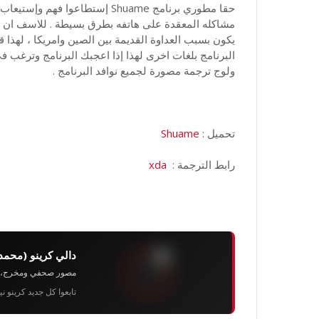
حقا مطوري برنامج Shuame إستطاع
مشاكله المعقدة على هاتفه بطرق بسيطة . للاسف ان ال
يكون بسبب العداوة القديمة بين الصين وامريكا ، لهذ
البرنامج بلغات اخرى لهذا إذا اعجبك البرنامج وترغب ف
ولوج ترجمة مصورة لجميع نوافد البرنامج .
تحميل :
Shuame
رابط الترجمة :
xda
دالي كرينو (محمد
مصور صحفي ومخرج، رئيس 
تابعوا كل جديد كرينو ن