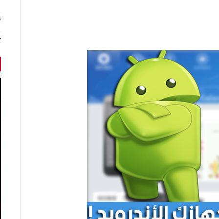
7 أخبا
ك