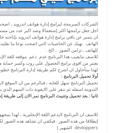
الشركات المبرمجة لبرامج إدارة هواتف اندرويد ، اض
ان يتميز عن باقي برامج إدارة هواتف اندرويد بإتاحته 
الهاتف . نهيك عن الخاصيات التي اضحت نوعا ما تقليدية
للهاتف ، تزامن الصور ... الخ .
للاسف مايعيب هذا البرنامج عدم دعم موقعه للغة الإنجليز
يعتبر من اقوى برامج الحصول على روت وكسر حماية هواتف
لهذا سأحاول ان اشرح لكم طريقة إدارة البرنامج خطو
أولا تحميل البرنامج :
تحميل البرنامج سهل للغاية ، فبالرغم من ان الموقع لايد
التدوينة اسفله ثم تنقر على الايقونة ذات السهم الذي
ثانيا : بعد تحميل وتتبيث البرنامج نمر الان إلى طريقة 
للاسف ان البرنامج لايدعم اللغة الإنجليزية ، لهذا ب
devloppers الشهير )