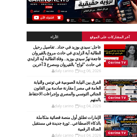
آخر المشاركات على الموقع
الأراء
عاجل: سيدي بوزيد في حداد.. تفاصيل رحيل
الطالبة آية الزايدي في حادث مروع بالقيروان
فاجعة تهزّ سيدي بوزيد.. وفاة الطالبة آية الزايدي
في حادث "لواج" بالقيروان ومصرع 3 آخرين
daly carino
Aug 06, 2026
الفرق بين النيابة العمومية في تونس والنيابة
العامة في مصر | مقارنة صادمة بين القانون
الجنائي التونسي والمصري وإجراءات الاحتفاظ
بالمتهم
daly carino
Aug 04, 2026
الإمارات تطلق أول منصة قضائية متكاملة
بالذكاء الاصطناعي.. ثورة جديدة في مستقبل
العدالة الرقمية
daly carino
Aug 04, 2026