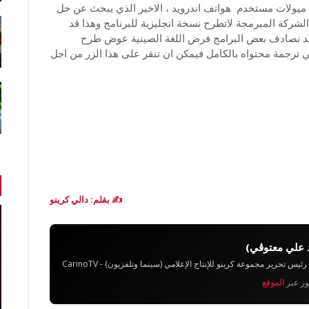
وا فهم وإستيعاب ميولات مستخدم هواتف اندرويد ، الاخير الذي يبحث عن حل
شركة المبرمجة لاتطرح نسخة انجليزية للبرنامج وهذا قد
ا قد نصادف بعض البرامج فرض اللغة الصينية عوض طرح
ي ترجمة محتواه بالكامل فيمكن ان تنقر على هذا الزر من اجل
✍️ بقلم: دالي كرينو
 علي معتوڨي)
تحرير مجموعة كرينو للإنتاج الإعلامي (سينما وتلفزيون) - CarinoTV
يوز عبر
الموقع