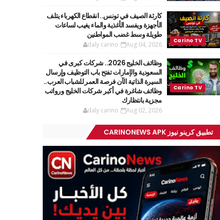
كارثة الصيف في تونس.. انقطاع الكهرباء يتلف
الأجهزة ويفسد الأغذية والماء يغيب لساعات
طويلة وسط غضب المواطنين
daly carino
Aug 04, 2026
وظائف الخليج 2026.. شركات كبرى في
السعودية والإمارات تفتح باب التوظيف وإرسال
السيرة الذاتية الآن فرصة العمر للشباب العرب..
وظائف شاغرة في أكبر شركات الخليج ورواتب
مجزية بانتظارك
daly carino
Aug 02, 2026
تطبيق كرينو نيوز CARINONEWS APK