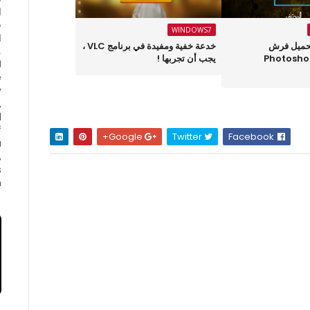
ا
ف
WINDOWS7
ا
حميل فرش
خدعة خفية ومفيدة في برنامج VLC ،
وتوشوب Photoshop
يجب أن تجربها !
e
y
,
d
f
Google+
Twitter
Facebook
a
,
s
.