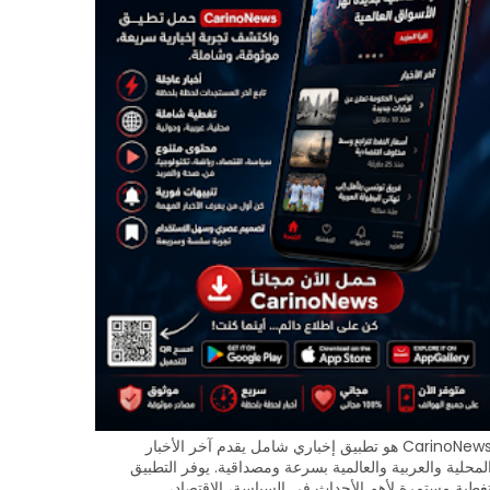
CarinoNews هو تطبيق إخباري شامل يقدم آخر الأخبار
لمحلية والعربية والعالمية بسرعة ومصداقية. يوفر التطبيق
غطية مستمرة لأهم الأحداث في السياسة، الاقتصاد،