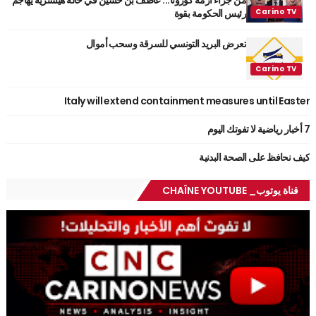
من جراء أزمة كورونا... عاطف بن حسين في حالة هيسترية يهاجم
رئيس الحكومة بقوة
تعرض البريد التونسي للسرقة وسحب أموال
Italy will extend containment measures until Easter
7 أخبار رياضية لا تفوتك اليوم
كيف نحافظ على الصحة البدنية
قناة يوتوب_ CHAÎNE YOUTUBE