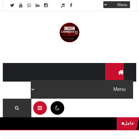
11:53 م
عاجل