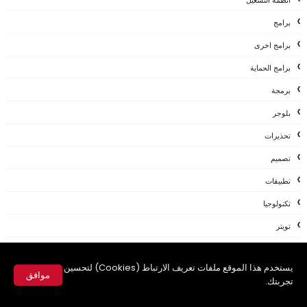
انظمة التشغيل
برامج
برامج اخرى
برامج الحماية
برمجة
بلوجر
تحذيرات
تصميم
تطبيقات
تكنولوجيا
تويتر
جوجل
يستخدم هذا الموقع ملفات تعريف الارتباط (Cookies) لتحسين
حصريات
موافق
تجربتك.
حلقات متخصيصي الحماية
✕