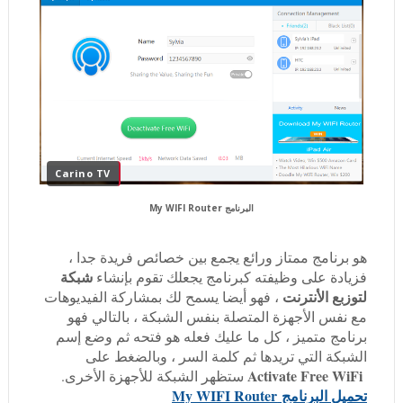
Carino TV
البرنامج My WIFI Router
هو برنامج ممتاز ورائع يجمع بين خصائص فريدة جدا ،
شبكة
فزيادة على وظيفته كبرنامج يجعلك تقوم بإنشاء
لتوزبع الأنترنت
، فهو أيضا يسمح لك بمشاركة الفيديوهات
مع نفس الأجهزة المتصلة بنفس الشبكة ، بالتالي فهو
برنامج متميز ، كل ما عليك فعله هو فتحه ثم وضع إسم
الشبكة التي تريدها ثم كلمة السر ، وبالضغط على
Activate Free WiFi
ستظهر الشبكة للأجهزة الأخرى.
تحميل البرنامج My WIFI Router