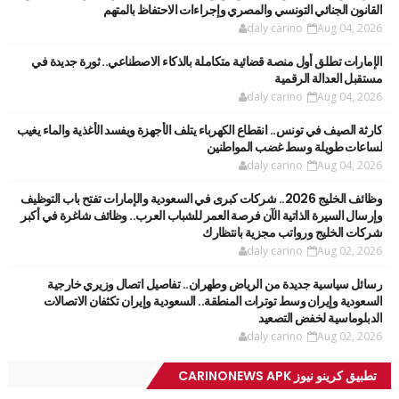
القانون الجنائي التونسي والمصري وإجراءات الاحتفاظ بالمتهم
daly carino
Aug 04, 2026
الإمارات تطلق أول منصة قضائية متكاملة بالذكاء الاصطناعي.. ثورة جديدة في
مستقبل العدالة الرقمية
daly carino
Aug 04, 2026
كارثة الصيف في تونس.. انقطاع الكهرباء يتلف الأجهزة ويفسد الأغذية والماء يغيب
لساعات طويلة وسط غضب المواطنين
daly carino
Aug 04, 2026
وظائف الخليج 2026.. شركات كبرى في السعودية والإمارات تفتح باب التوظيف
وإرسال السيرة الذاتية الآن فرصة العمر للشباب العرب.. وظائف شاغرة في أكبر
شركات الخليج ورواتب مجزية بانتظارك
daly carino
Aug 02, 2026
رسائل سياسية جديدة من الرياض وطهران.. تفاصيل اتصال وزيري خارجية
السعودية وإيران وسط توترات المنطقة.. السعودية وإيران تكثفان الاتصالات
الدبلوماسية لخفض التصعيد
daly carino
Aug 02, 2026
تطبيق كرينو نيوز CARINONEWS APK