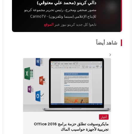
دالي كرينو (محمد علي معتوڨي)
مصور صحفي ومخرج، رئيس تحرير مجموعة كرينو
للإنتاج الإعلامي (سينما وتلفزيون) - CarinoTV
تابعوا كل جديد كرينو نيوز عبر
الموقع
شاهد أيضاً
أخبار
مايكروسوفت تطلق حزمة برامج Office 2016
تجريبية لأجهزة حواسيب الماك