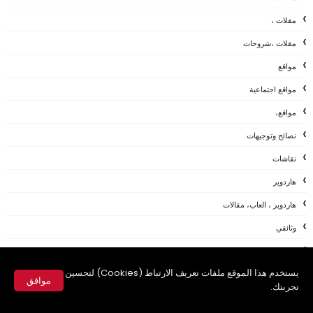
مقلات ،
مقلات ،شروحات
مواقع
مواقع اجتماعية
مواقع،
نصائح وتوجيهات
نقاشات
هاردوير
هاردوير ، العاب، مقالات
وثائقي
وظائف
يستخدم هذا الموقع ملفات تعريف الارتباط (Cookies) لتحسين
ويندوز
موافق
تجربتك.
ويندوز،
✕