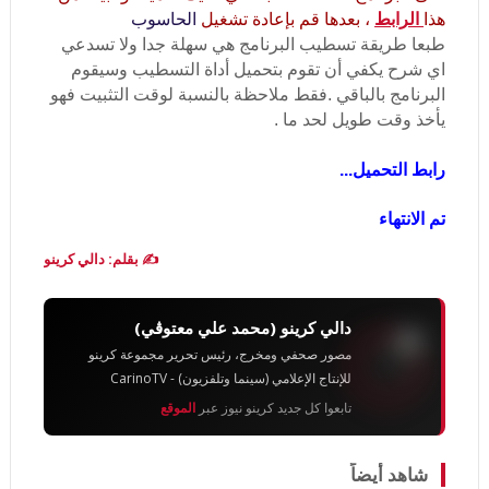
هذا
الرابط
، بعدها قم بإعادة تشغيل
الحاسوب
طبعا طريقة تسطيب البرنامج هي سهلة جدا ولا تسدعي
اي شرح يكفي أن تقوم بتحميل أداة التسطيب وسيقوم
البرنامج بالباقي .فقط ملاحظة بالنسبة لوقت التثبيت فهو
يأخذ وقت طويل لحد ما .
رابط التحميل...
تم الانتهاء
✍️ بقلم: دالي كرينو
دالي كرينو (محمد علي معتوڨي)
مصور صحفي ومخرج، رئيس تحرير مجموعة كرينو
للإنتاج الإعلامي (سينما وتلفزيون) - CarinoTV
تابعوا كل جديد كرينو نيوز عبر
الموقع
شاهد أيضاً