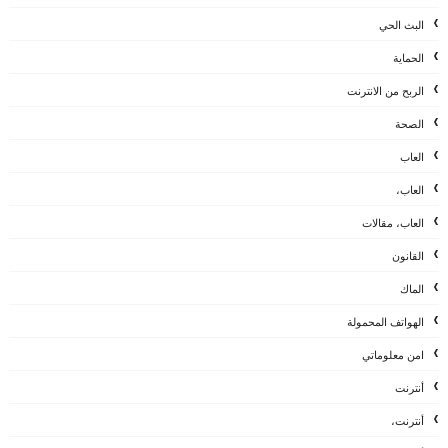
البث الحي
الحماية
الربح من الانترنت
الصحة
العاب
العاب،
العاب، مقالات
القانون
الماك
الهواتف المحمولة
امن معلوماتي
أنترنت
أنترنت،