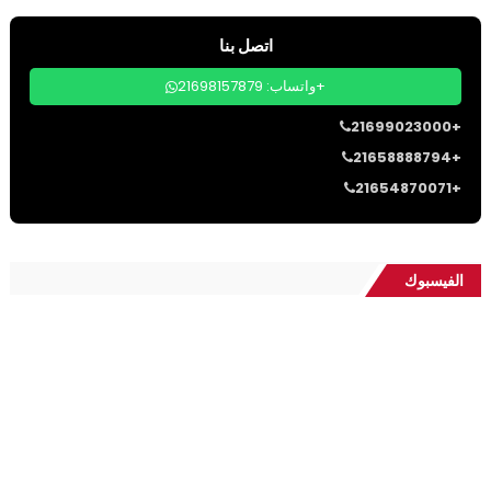
اتصل بنا
واتساب: 21698157879+
21699023000+
21658888794+
21654870071+
الفيسبوك