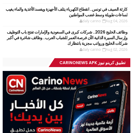
كارثة الصيف في تونس.. انقطاع الكهرباء يتلف الأجهزة ويفسد الأغذية والماء يغيب
لساعات طويلة وسط غضب المواطنين
daly carino
Aug 04, 2026
وظائف الخليج 2026.. شركات كبرى في السعودية والإمارات تفتح باب التوظيف
وإرسال السيرة الذاتية الآن فرصة العمر للشباب العرب.. وظائف شاغرة في أكبر
شركات الخليج ورواتب مجزية بانتظارك
daly carino
Aug 02, 2026
تطبيق كرينو نيوز CARINONEWS APK