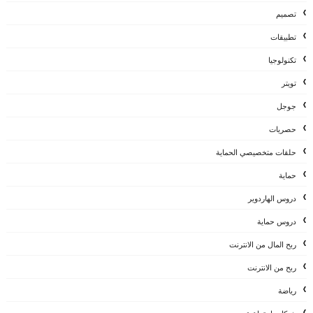
تصميم
تطبيقات
تكنولوجيا
تويتر
جوجل
حصريات
حلقات متخصيصي الحماية
حماية
دروس الهاردوير
دروس حماية
ربح المال من الانترنت
ربح من الانترنت
رياضة