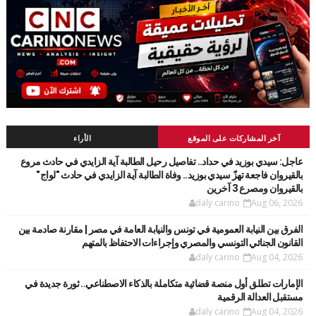
آخر المشاركات على الموقع
الأراء
عاجل: سيدي بوزيد في حداد.. تفاصيل رحيل الطالبة آية الزايدي في حادث مروع
بالقيروان فاجعة تهزّ سيدي بوزيد.. وفاة الطالبة آية الزايدي في حادث "لواج"
بالقيروان ومصرع 3 آخرين
daly carino
Aug 06, 2026
الفرق بين النيابة العمومية في تونس والنيابة العامة في مصر | مقارنة صادمة بين
القانون الجنائي التونسي والمصري وإجراءات الاحتفاظ بالمتهم
daly carino
Aug 04, 2026
الإمارات تطلق أول منصة قضائية متكاملة بالذكاء الاصطناعي.. ثورة جديدة في
مستقبل العدالة الرقمية
daly carino
Aug 04, 2026