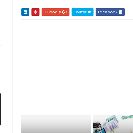
ا
ف
Google+
Twitter
Facebook
ا
e
y
,
d
f
a
,
s
.