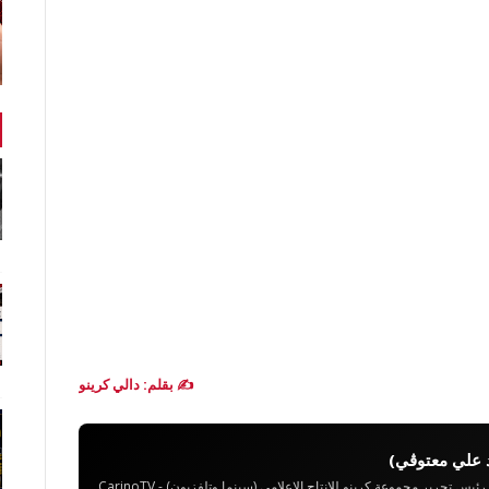
✍️ بقلم: دالي كرينو
 علي معتوڨي)
تحرير مجموعة كرينو للإنتاج الإعلامي (سينما وتلفزيون) - CarinoTV