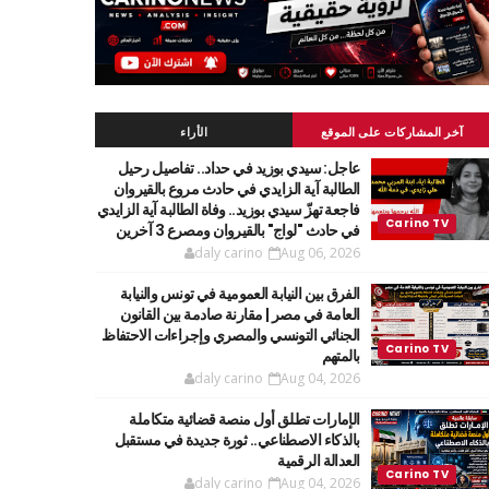
آخر المشاركات على الموقع
الأراء
عاجل: سيدي بوزيد في حداد.. تفاصيل رحيل
الطالبة آية الزايدي في حادث مروع بالقيروان
فاجعة تهزّ سيدي بوزيد.. وفاة الطالبة آية الزايدي
في حادث "لواج" بالقيروان ومصرع 3 آخرين
daly carino
Aug 06, 2026
الفرق بين النيابة العمومية في تونس والنيابة
العامة في مصر | مقارنة صادمة بين القانون
الجنائي التونسي والمصري وإجراءات الاحتفاظ
بالمتهم
daly carino
Aug 04, 2026
الإمارات تطلق أول منصة قضائية متكاملة
بالذكاء الاصطناعي.. ثورة جديدة في مستقبل
العدالة الرقمية
daly carino
Aug 04, 2026