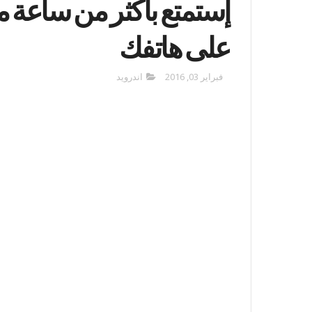
إستمتع بأكثر من ساعة م
على هاتفك
فبراير 03, 2016
اندرويد