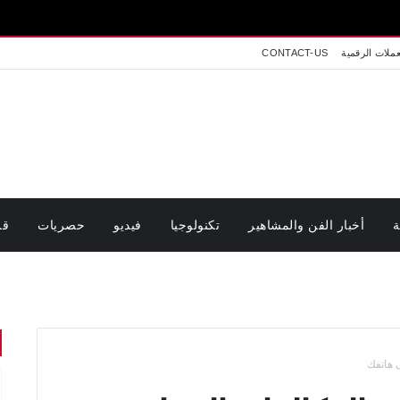
اخبار تون
عملات الرقمية
CONTACT-US
ة
أخبار الفن والمشاهير
تكنولوجيا
فيديو
حصريات
قر
 هاتفك