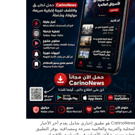
CarinoNews هو تطبيق إخباري شامل يقدم آخر الأخبار
لمحلية والعربية والعالمية بسرعة ومصداقية. يوفر التطبيق
غطية مستمرة لأهم الأحداث في السياسة، الاقتصاد،