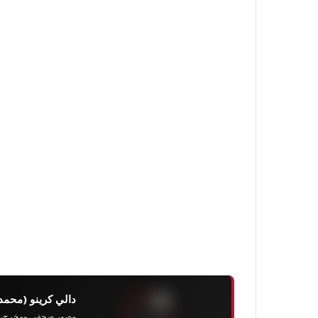
دالي كرينو (محمد
مصور صحفي ومخرج، رئيس 