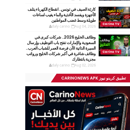
كارثة الصيف في تونس.. انقطاع الكهرباء يتلف
الأجهزة ويفسد الأغذية والماء يغيب لساعات
طويلة وسط غضب المواطنين
daly carino
Aug 04, 2026
وظائف الخليج 2026.. شركات كبرى في
السعودية والإمارات تفتح باب التوظيف وإرسال
السيرة الذاتية الآن فرصة العمر للشباب العرب..
وظائف شاغرة في أكبر شركات الخليج ورواتب
مجزية بانتظارك
daly carino
Aug 02, 2026
تطبيق كرينو نيوز CARINONEWS APK