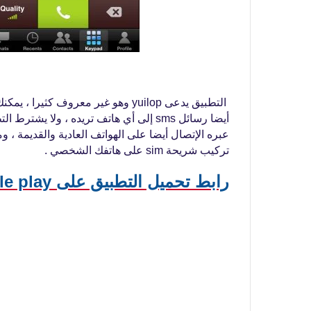
التطبيق يدعى yuilop وهو غير معروف كثيرا ، يمكنك عبره أيضا فضلا عن إجراء مكالمات مجانية
أيضا رسائل sms إلى أي هاتف تريده ، ولا 
عبره الإتصال أيضا على الهواتف العادية والقديمة ، 
تركيب شريحة sim على هاتفك الشخصي .
رابط تحميل التطبيق على google play