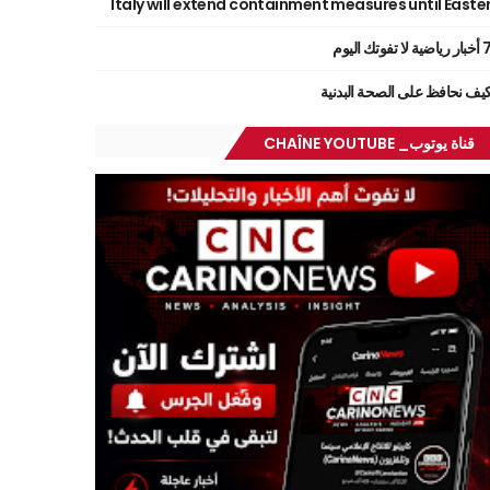
Italy will extend containment measures until Easte
ر رياضية لا تفوتك اليوم
يف نحافظ على الصحة البدنية
قناة يوتوب_ CHAÎNE YOUTUBE