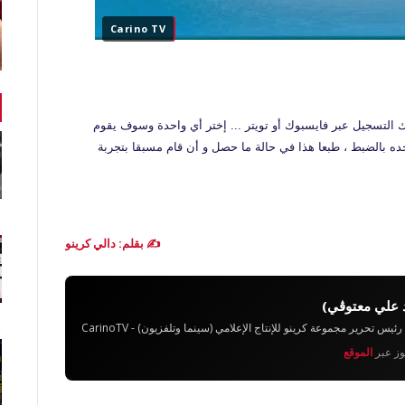
Carino TV
لتسجيل عبر فايسبوك أو تويتر ... إختر أي واحدة وسوف يقوم
ه بالضبط ، طبعا هذا في حالة ما حصل و أن قام مسبقا بتجربة
✍️ بقلم: دالي كرينو
 علي معتوڨي)
تحرير مجموعة كرينو للإنتاج الإعلامي (سينما وتلفزيون) - CarinoTV
يوز عبر
الموقع