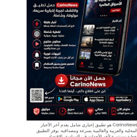
CarinoNews هو تطبيق إخباري شامل يقدم آخر الأخبار
لمحلية والعربية والعالمية بسرعة ومصداقية. يوفر التطبيق
غطية مستمرة لأهم الأحداث في السياسة، الاقتصاد،