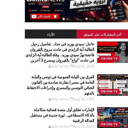
آخر المشاركات على الموقع
الأراء
عاجل: سيدي بوزيد في حداد.. تفاصيل رحيل
الطالبة آية الزايدي في حادث مروع بالقيروان
فاجعة تهزّ سيدي بوزيد.. وفاة الطالبة آية الزايدي
في حادث "لواج" بالقيروان ومصرع 3 آخرين
daly carino
Aug 06, 2026
الفرق بين النيابة العمومية في تونس والنيابة
العامة في مصر | مقارنة صادمة بين القانون
الجنائي التونسي والمصري وإجراءات الاحتفاظ
بالمتهم
daly carino
Aug 04, 2026
الإمارات تطلق أول منصة قضائية متكاملة
بالذكاء الاصطناعي.. ثورة جديدة في مستقبل
العدالة الرقمية
daly carino
Aug 04, 2026