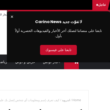
عاجل
من نحن
سيا سة الخصوصية
شروط الاستخدام
اتصل بنا
اسعار ال
✕
لا تفوّت جديد Carino News
تابعنا على منصاتنا لتصلك آخر الأخبار والفيديوهات الحصرية أولاً
بأول.
تابعنا على فيسبوك
اخبار تونس
عربي و دولي
رياض
متابعة القضايا عن بعد (وزارة العدل تونس)
Home
/
اندرويد
/
كيف تعرف إسم ومعلومات أي شخص إتصل بك على 