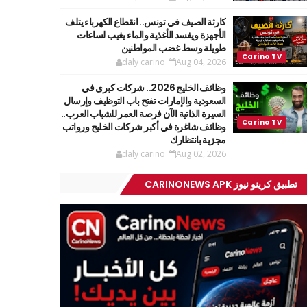
كارثة الصيف في تونس.. انقطاع الكهرباء يتلف
الأجهزة ويفسد الأغذية والماء يغيب لساعات
طويلة وسط غضب المواطنين
daly carino
Aug 04, 2026
وظائف الخليج 2026.. شركات كبرى في
السعودية والإمارات تفتح باب التوظيف وإرسال
السيرة الذاتية الآن فرصة العمر للشباب العرب..
وظائف شاغرة في أكبر شركات الخليج ورواتب
مجزية بانتظارك
daly carino
Aug 02, 2026
تطبيق كرينو نيوز CARINONEWS APK