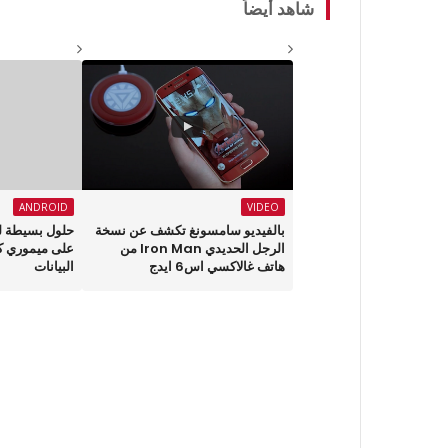
شاهد أيضاً
ANDROID
VIDEO
بالفيديو سامسونغ تكشف عن نسخة
حلول بسيطة لل
الرجل الحديدي Iron Man من
على ميموري ك
هاتف غالاكسي اس6 ايدج
البيانات