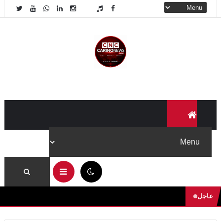
03:09 ص
عاجل