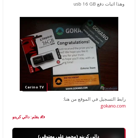
وهذا اثبات دفع usb 16 GB
Carino TV
رابط التسجيل في الموقع من هنا:
gokano.com
✍️ بقلم: دالي كرينو
دالي كرينو (محمد علي معتوڨي)