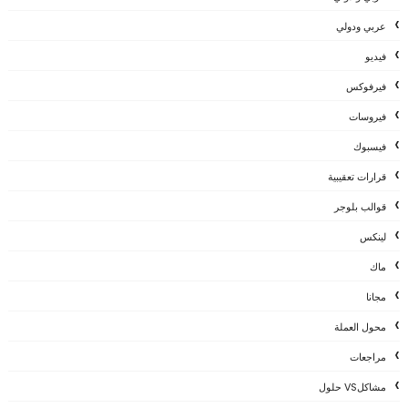
عربي ودولي
فيديو
فيرفوكس
فيروسات
فيسبوك
قرارات تعقيبية
قوالب بلوجر
لينكس
ماك
مجانا
محول العملة
مراجعات
مشاكلVS حلول