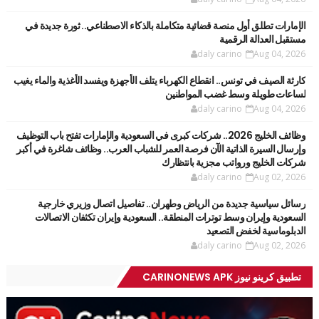
الإمارات تطلق أول منصة قضائية متكاملة بالذكاء الاصطناعي.. ثورة جديدة في
مستقبل العدالة الرقمية
daly carino
Aug 04, 2026
كارثة الصيف في تونس.. انقطاع الكهرباء يتلف الأجهزة ويفسد الأغذية والماء يغيب
لساعات طويلة وسط غضب المواطنين
daly carino
Aug 04, 2026
وظائف الخليج 2026.. شركات كبرى في السعودية والإمارات تفتح باب التوظيف
وإرسال السيرة الذاتية الآن فرصة العمر للشباب العرب.. وظائف شاغرة في أكبر
شركات الخليج ورواتب مجزية بانتظارك
daly carino
Aug 02, 2026
رسائل سياسية جديدة من الرياض وطهران.. تفاصيل اتصال وزيري خارجية
السعودية وإيران وسط توترات المنطقة.. السعودية وإيران تكثفان الاتصالات
الدبلوماسية لخفض التصعيد
daly carino
Aug 02, 2026
تطبيق كرينو نيوز CARINONEWS APK