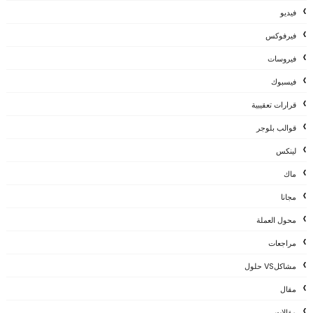
فيديو
فيرفوكس
فيروسات
فيسبوك
قرارات تعقيبية
قوالب بلوجر
لينكس
ماك
مجانا
محول العملة
مراجعات
مشاكلVS حلول
مقال
مقالات