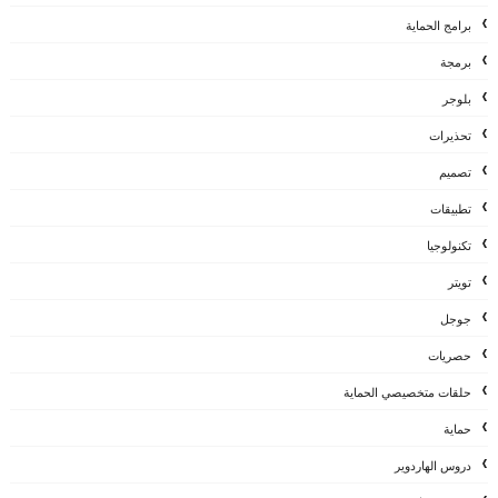
برامج الحماية
برمجة
بلوجر
تحذيرات
تصميم
تطبيقات
تكنولوجيا
تويتر
جوجل
حصريات
حلقات متخصيصي الحماية
حماية
دروس الهاردوير