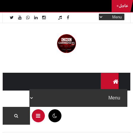
عاجل
07:44 ص