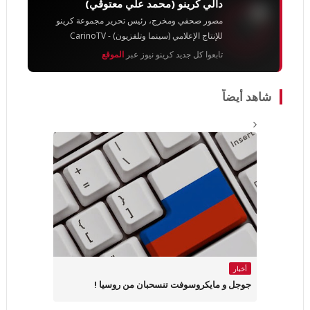
دالي كرينو (محمد علي معتوڨي)
مصور صحفي ومخرج، رئيس تحرير مجموعة كرينو
للإنتاج الإعلامي (سينما وتلفزيون) - CarinoTV
تابعوا كل جديد كرينو نيوز عبر
الموقع
شاهد أيضاً
أخبار
جوجل و مايكروسوفت تنسحبان من روسيا !