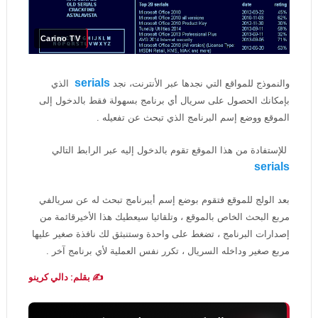
Carino TV
serials
والنموذج للمواقع التي نجدها عبر الأنترنت، نجد
الذي
بإمكانك الحصول على سريال أي برنامج بسهولة فقط بالدخول إلى
الموقع ووضع إسم البرنامج الذي تبحث عن تفعيله .
للإستفادة من هذا الموقع تقوم بالدخول إليه عبر الرابط التالي
serials
بعد الولج للموقع فتقوم بوضع إسم أيبرنامج تبحث له عن سريالفي
مربع البحث الخاص بالموقع ، وتلقائيا سيعطيك هذا الأخيرقائمة من
إصدارات البرنامج ، تضغط على واحدة وستنبثق لك نافذة صغير عليها
مربع صغير وداخله السريال ، تكرر نفس العملية لأي برنامج آخر .
✍️ بقلم: دالي كرينو