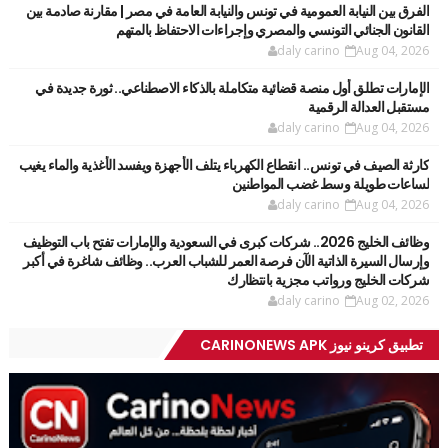
الفرق بين النيابة العمومية في تونس والنيابة العامة في مصر | مقارنة صادمة بين
القانون الجنائي التونسي والمصري وإجراءات الاحتفاظ بالمتهم
daly carino
Aug 04, 2026
الإمارات تطلق أول منصة قضائية متكاملة بالذكاء الاصطناعي.. ثورة جديدة في
مستقبل العدالة الرقمية
daly carino
Aug 04, 2026
كارثة الصيف في تونس.. انقطاع الكهرباء يتلف الأجهزة ويفسد الأغذية والماء يغيب
لساعات طويلة وسط غضب المواطنين
daly carino
Aug 04, 2026
وظائف الخليج 2026.. شركات كبرى في السعودية والإمارات تفتح باب التوظيف
وإرسال السيرة الذاتية الآن فرصة العمر للشباب العرب.. وظائف شاغرة في أكبر
شركات الخليج ورواتب مجزية بانتظارك
daly carino
Aug 02, 2026
تطبيق كرينو نيوز CARINONEWS APK