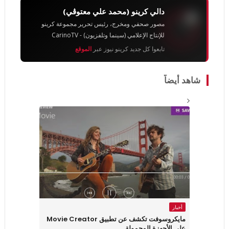
دالي كرينو (محمد علي معتوڨي)
مصور صحفي ومخرج، رئيس تحرير مجموعة كرينو
للإنتاج الإعلامي (سينما وتلفزيون) - CarinoTV
تابعوا كل جديد كرينو نيوز عبر
الموقع
شاهد أيضاً
أخبار
مايكروسوفت تكشف عن تطبيق Movie Creator
على الأجهزة المحمولة