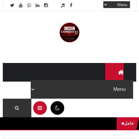
07:19 ص
عاجل