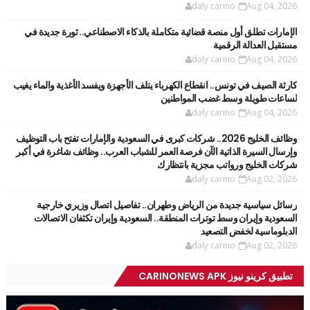
daly carino
Aug 04, 2026
الإمارات تطلق أول منصة قضائية متكاملة بالذكاء الاصطناعي.. ثورة جديدة في
مستقبل العدالة الرقمية
daly carino
Aug 04, 2026
كارثة الصيف في تونس.. انقطاع الكهرباء يتلف الأجهزة ويفسد الأغذية والماء يغيب
لساعات طويلة وسط غضب المواطنين
daly carino
Aug 04, 2026
وظائف الخليج 2026.. شركات كبرى في السعودية والإمارات تفتح باب التوظيف
وإرسال السيرة الذاتية الآن فرصة العمر للشباب العرب.. وظائف شاغرة في أكبر
شركات الخليج ورواتب مجزية بانتظارك
daly carino
Aug 02, 2026
رسائل سياسية جديدة من الرياض وطهران.. تفاصيل اتصال وزيري خارجية
السعودية وإيران وسط توترات المنطقة.. السعودية وإيران تكثفان الاتصالات
الدبلوماسية لخفض التصعيد
daly carino
Aug 02, 2026
تطبيق كرينو نيوز CARINONEWS APK