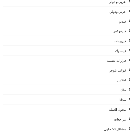
عربي و دولي
عربي ودولي
فيديو
فيرفوكس
فيروسات
فيسبوك
قرارات تعقيبية
قوالب بلوجر
لينكس
ماك
مجانا
محول العملة
مراجعات
مشاكلVS حلول