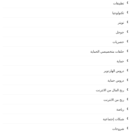
تطبيقات
تكنولوجيا
تويتر
جوجل
حصريات
حلقات متخصيصي الحماية
حماية
دروس الهاردوير
دروس حماية
ربح المال من الانترنت
ربح من الانترنت
رياضة
شبكات إجتماعية
شروحات