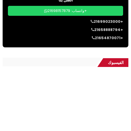
واتساب: 21698157879+
21699023000+
21658888794+
21654870071+
الفيسبوك