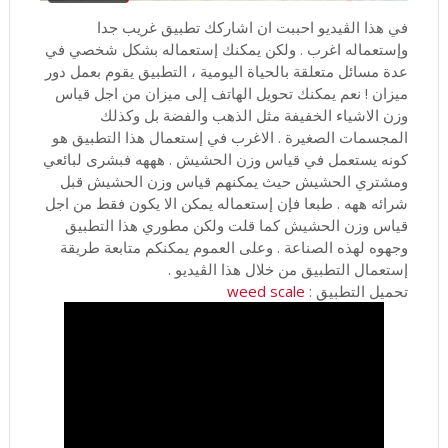
في هذا الڤيديو احببت ان اشاركك تطبيق غريب جدا
وإستعماله اغرب . ولكن يمكنك إستعماله بشكل شخصي في
عدة مسائل متعلقة بالحياة اليومية ، التطبيق يقوم بعمل دور
ميزان ! نعم يمكنك تحويل الهاتف إلى ميزان من اجل قياس
وزن الاشياء الخفيفة مثل الذهب والفضة بل وكذلك
المجسمات الصغيرة . الاغرب في إستعمال هذا التطبيق هو
كونه يستعمل في قياس وزن الحشيش . هههه فبشرى لبائعي
ومشتري الحشيش حيث يمكنهم قياس وزن الحشيش قبل
شرائه ههه . طبعا فإن إستعماله يمكن الا يكون فقط من اجل
قياس وزن الحشيش كما قلت ولكن مطوري هذا التطبيق
وجهوه لهذه الصناعة . وعلى العموم يمكنكم متابعة طريقة
إستعمال التطبيق من خلال هذا الڤيديو .
تحميل التطبيق :
weed scale