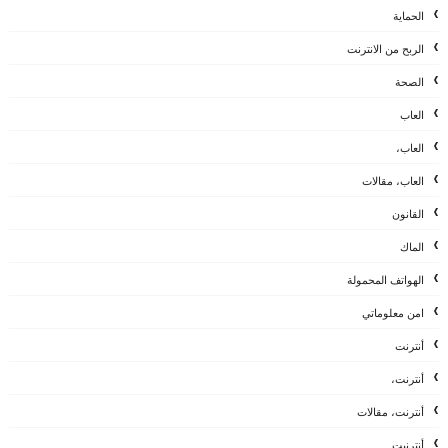
الحماية
الربح من الانترنت
الصحة
العاب
العاب،
العاب، مقالات
القانون
الماك
الهواتف المحمولة
امن معلوماتي
أنترنت
أنترنت،
أنترنت، مقالات
أنترنيت