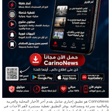
CarinoNews هو تطبيق إخباري شامل يقدم آخر الأخبار المحلية والعربية
والعالمية بسرعة ومصداقية. يوفر التطبيق تغطية مستمرة لأهم الأحداث في
السياسة، الاقتصاد، التكنولوجيا، الرياضة، الفن، المجتمع، إضافة إلى قسم