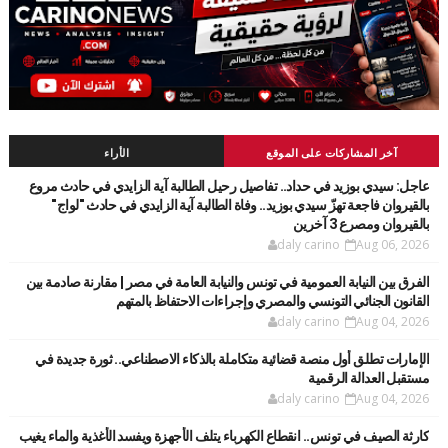
آخر المشاركات على الموقع
الأراء
عاجل: سيدي بوزيد في حداد.. تفاصيل رحيل الطالبة آية الزايدي في حادث مروع
بالقيروان فاجعة تهزّ سيدي بوزيد.. وفاة الطالبة آية الزايدي في حادث "لواج"
بالقيروان ومصرع 3 آخرين
daly carino
Aug 06, 2026
الفرق بين النيابة العمومية في تونس والنيابة العامة في مصر | مقارنة صادمة بين
القانون الجنائي التونسي والمصري وإجراءات الاحتفاظ بالمتهم
daly carino
Aug 04, 2026
الإمارات تطلق أول منصة قضائية متكاملة بالذكاء الاصطناعي.. ثورة جديدة في
مستقبل العدالة الرقمية
daly carino
Aug 04, 2026
كارثة الصيف في تونس.. انقطاع الكهرباء يتلف الأجهزة ويفسد الأغذية والماء يغيب