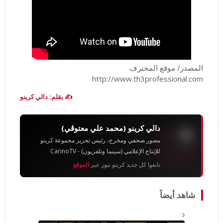
المصدر/ موقع المحترف
http://www.th3professional.com
✍️ بقلم: دالي كرينو
دالي كرينو (محمد علي معتوڨي)
مصور صحفي ومخرج، رئيس تحرير مجموعة كرينو
للإنتاج الإعلامي (سينما وتلفزيون) - CarinoTV
تابعوا كل جديد كرينو نيوز عبر
الموقع
شاهد أيضاً