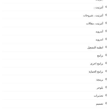
أنترنيت ،
أنترنيت ، شروحات
أنترنيت ،مقالات
أندرويد
اندرويد
انظمة التشغيل
برامج
برامج اخرى
برامج الحماية
برمجة
بلوجر
تحذيرات
تصميم